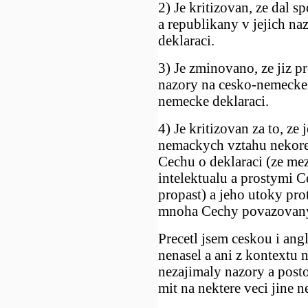
2) Je kritizovan, ze da
a republikany v jejich n
deklaraci.
3) Je zminovano, ze jiz pr
nazory na cesko-nemecke 
nemecke deklaraci.
4) Je kritizovan za to, ze
nemackych vztahu nekores
Cechu o deklaraci (ze me
intelektualu a prostymi C
propast) a jeho utoky pr
mnoha Cechy povazovany
Precetl jsem ceskou i ang
nenasel a ani z kontextu 
nezajimaly nazory a posto
mit na nektere veci jine ne