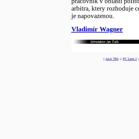
pracovnik v oblasti politol
arbitra, ktery rozhoduje c
je napovazenou.
Vladimír Wagner
|-
Ascii 7Bit
-|-
PC Latin 2
-