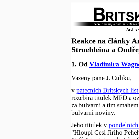
Reakce na články 
Stroehleina a Ondře
1. Od
Vladimíra Wagn
Vazeny pane J. Culiku,
v
patecnich Britskych lis
rozebira titulek MFD a o
za bulvarni a tim smahe
bulvarni noviny.
Jeho titulek v
pondelnich 
"Hloupi Cesi Jiriho Pehe