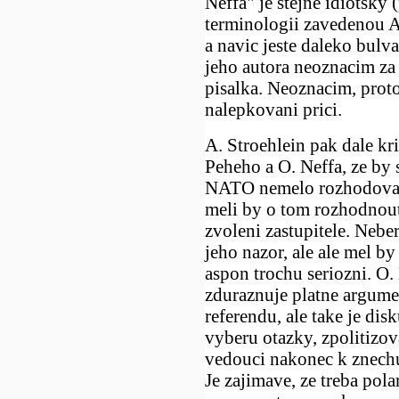
Neffa" je stejne idiotsky 
terminologii zavedenou A
a navic jeste daleko bulva
jeho autora neoznacim za
pisalka. Neoznacim, prot
nalepkovani prici.
A. Stroehlein pak dale kri
Peheho a O. Neffa, ze by 
NATO nemelo rozhodovat 
meli by o tom rozhodnou
zvoleni zastupitele. Nebe
jeho nazor, ale ale mel by 
aspon trochu seriozni. O.
zduraznuje platne argume
referendu, ale take je dis
vyberu otazky, zpolitizov
vedouci nakonec k znechu
Je zajimave, ze treba pola