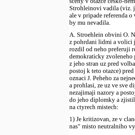
sceny v otazce cesko-nem
Strohleinovi vadila (viz.
ale v pripade referenda 
by mu nevadila.
A. Stroehlein obvini O. N
z pohrdani lidmi a volici 
rozdil od neho preferuji 
demokraticky zvoleneho 
z jeho stran uz pred volb
postoj k teto otazce) pre
oznaci J. Peheho za nejn
a prohlasi, ze uz ve sve 
nezajimaji nazory a posto
do jeho diplomky a zjistil
na ctyrech mistech:
1) Je kritizovan, ze v cla
nas" misto neutralniho vy