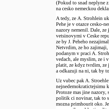
(Pokud to snad neplyne z 
na cesko nemeckou deklara
A tedy, ze A. Strohlein uk
Pehe je v otazce cesko-n
nazory nemenil. Dale, ze 
vetsinovymi v Ceske repu
ze by J. Peheho nezajimal
Netvrdim, ze ho zajimaji,
podanym v praci A. Strohl
vedach, ale myslim, ze i
platit, ze kdyz tvrdim, ze
a odkazuji na ni, tak by t
Uz vubec pak A. Stroehlei
nejnedemokratictejsimu k
Protoze mas jine nazory, 
politik ci novinar, tak to 
mozna primhourit oko. Jes