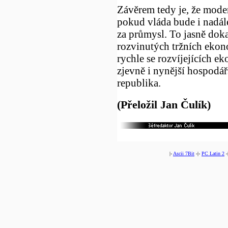
Závěrem tedy je, že mode
pokud vláda bude i nadál
za průmysl. To jasně dok
rozvinutých tržních eko
rychle se rozvíjejících e
zjevně i nynější hospodář
republika.
(Přeložil Jan Čulík)
|-
Ascii 7Bit
-|-
PC Latin 2
-