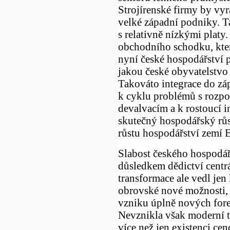
Strojírenské firmy by vy
velké západní podniky. T
s relativně nízkými plat
obchodního schodku, kter
nyní české hospodářství 
jakou české obyvatelstvo
Takováto integrace do z
k cyklu problémů s rozp
devalvacím a k rostoucí i
skutečný hospodářský růst
růstu hospodářství zemí 
Slabost českého hospodářs
důsledkem dědictví centr
transformace ale vedl jen
obrovské nové možnosti, 
vzniku úplně nových fore
Nevznikla však moderní t
více než jen existenci 