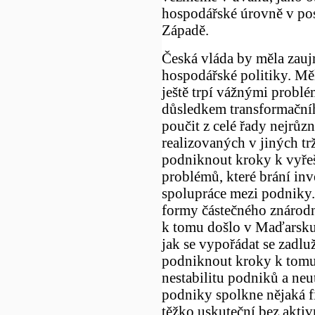
hospodářské úrovně v po
Západě.
Česká vláda by měla zauj
hospodářské politiky. Měl
ještě trpí vážnými problé
důsledkem transformačníh
poučit z celé řady nejrůz
realizovaných v jiných t
podniknout kroky k vyřeš
problémů, které brání inv
spolupráce mezi podniky.
formy částečného znárodn
k tomu došlo v Maďarsku, 
jak se vypořádat se zadlu
podniknout kroky k tomu,
nestabilitu podniků a neu
podniky spolkne nějaká f
těžko uskuteční bez akti