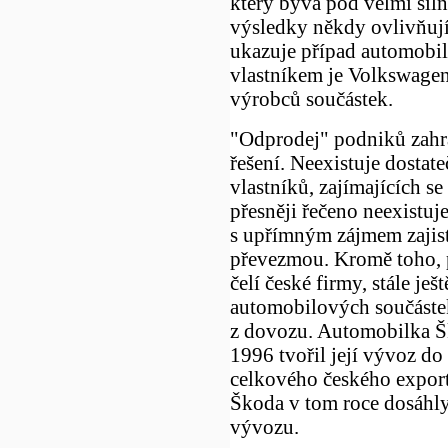
který bývá pod velmi sil
výsledky někdy ovlivňují
ukazuje případ automobi
vlastníkem je Volkswagen 
výrobců součástek.
"Odprodej" podniků zahr
řešení. Neexistuje dostat
vlastníků, zajímajících s
přesněji řečeno neexistuj
s upřímným zájmem zajist
převezmou. Kromě toho, 
čelí české firmy, stále je
automobilových součástek,
z dovozu. Automobilka Šk
1996 tvořil její vývoz do 
celkového českého export
Škoda v tom roce dosáhly
vývozu.