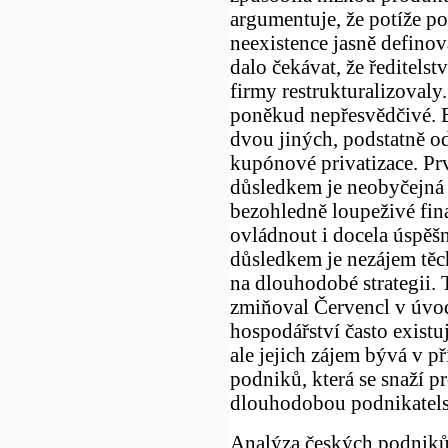
argumentuje, že potíže p
neexistence jasně definov
dalo čekávat, že ředitelst
firmy restrukturalizovaly
poněkud nepřesvědčivé. E
dvou jiných, podstatně o
kupónové privatizace. P
důsledkem je neobyčejná n
bezohledně loupeživé fin
ovládnout i docela úspě
důsledkem je nezájem těc
na dlouhodobé strategii. 
zmiňoval Červencl v úvod
hospodářství často existuj
ale jejich zájem bývá v p
podniků, která se snaží p
dlouhodobou podnikatelsk
Analýza českých podniků,