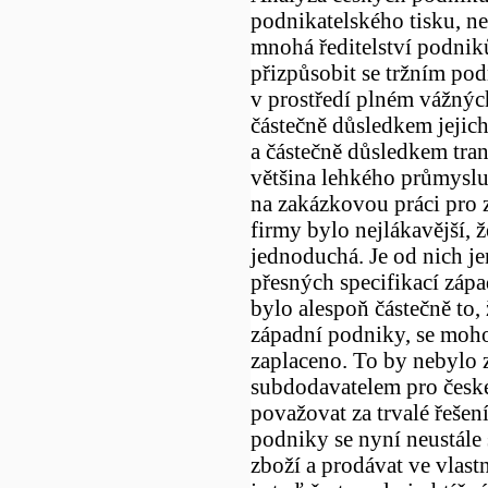
podnikatelského tisku, n
mnohá ředitelství podnik
přizpůsobit se tržním po
v prostředí plném vážnýc
částečně důsledkem jejich
a částečně důsledkem tra
většina lehkého průmyslu
na zakázkovou práci pro 
firmy bylo nejlákavější, ž
jednoduchá. Je od nich j
přesných specifikací záp
bylo alespoň částečně to, 
západní podniky, se moho
zaplaceno. To by nebylo 
subdodavatelem pro české
považovat za trvalé řešení
podniky se nyní neustále 
zboží a prodávat ve vlas