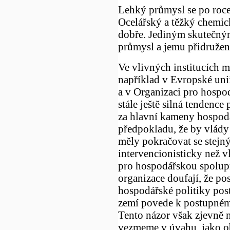
Lehký průmysl se po roce
Ocelářský a těžký chemick
dobře. Jediným skutečný
průmysl a jemu přidružen
Ve vlivných institucích 
například v Evropské un
a v Organizaci pro hospod
stále ještě silná tendence
za hlavní kameny hospodá
předpokladu, že by vlád
měly pokračovat se stejn
intervencionisticky než 
pro hospodářskou spolupr
organizace doufají, že po
hospodářské politiky pos
zemí povede k postupném
Tento názor však zjevně 
vezmeme v úvahu, jako ob