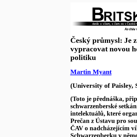
Český průmysl: Je z
vypracovat novou 
politiku
Martin Myant
(University of Paisley,
(Toto je přednáška, při
schwarzenberské setkán
intelektuálů, které orga
Prečan z Ústavu pro so
ČAV o nadcházejícím v
Schwarzenberku v něm