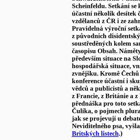
Scheinfeldu. Setkání se
účastní několik desítek 
vzdělanců z ČR i ze zahr
Pravidelná výroční setk
z původních disidentsk
soustředěných kolem s
časopisu Obsah. Náměty
především situace na Sl
hospodářská situace, v
zvnějšku. Kromě Čechů 
konference účastní i s
vědců a publicistů a něk
z Francie, z Británie a 
přednáška pro toto setk
Čulíka, o pojmech plural
jak se projevují u deba
Neviditelného psa, vyšl
Britských listech
.)