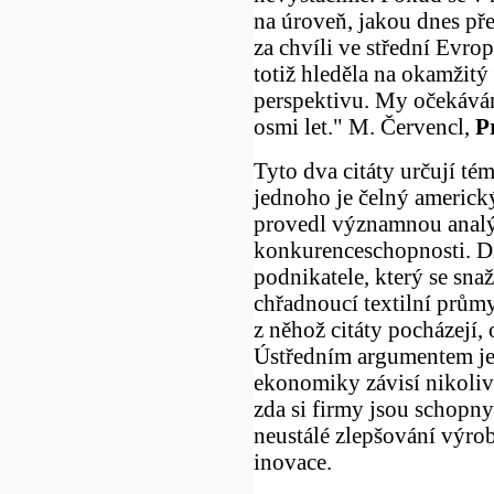
na úroveň, jakou dnes pře
za chvíli ve střední Evro
totiž hleděla na okamžit
perspektivu. My očekávám
osmi let." M. Červencl,
P
Tyto dva citáty určují té
jednoho je čelný americký
provedl významnou analý
konkurenceschopnosti. Dr
podnikatele, který se snaží
chřadnoucí textilní prům
z něhož citáty pocházejí,
Ústředním argumentem je
ekonomiky závisí nikoliv
zda si firmy jsou schopny
neustálé zlepšování výro
inovace.