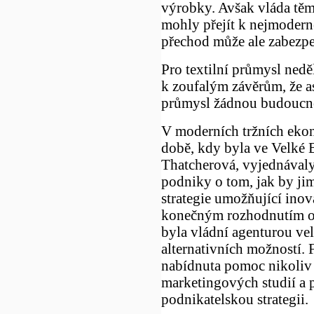
výrobky. Avšak vláda tě
mohly přejít k nejmoderně
přechod může ale zabezpeč
Pro textilní průmysl nedě
k zoufalým závěrům, že as
průmysl žádnou budoucno
V moderních tržních ekono
době, kdy byla ve Velké 
Thatcherová, vyjednávaly
podniky o tom, jak by ji
strategie umožňující ino
konečným rozhodnutím o 
byla vládní agenturou ve
alternativních možností.
nabídnuta pomoc nikoliv 
marketingových studií a p
podnikatelskou strategii.