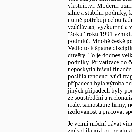
vlastnictví. Moderní tržn
silné a stabilní podniky,
nutně potřebují celou řadu
vzdělávací, výzkumné a v
"šoku" roku 1991 vznikla
podniků. Mnohé české pod
Vedlo to k špatné disciplí
důvěry. To je dodnes vel
podniky. Privatizace do č
neposkytla řešení finanč
posílila tendenci vůči f
případech byla výroba odd
jiných případech byly pod
ze soustředění a racional
malé, samostatné firmy, 
izolovanost a pracovat sp
Je velmi módní dávat vin
způsobila nízkou produkt