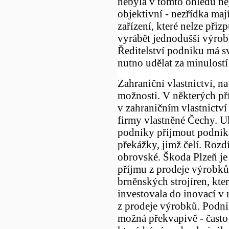
nebyla v tomto ohledu nej
objektivní - nezřídka maj
zařízení, které nelze při
vyrábět jednodušší výrobk
Ředitelství podniku má svo
nutno udělat za minulostí 
Zahraniční vlastnictví, na
možnosti. V některých př
v zahraničním vlastnictví
firmy vlastněné Čechy. U
podniky přijmout podnika
překážky, jimž čelí. Rozd
obrovské. Škoda Plzeň je
příjmu z prodeje výrobků,
brněnských strojíren, kt
investovala do inovací v
z prodeje výrobků. Podnik
možná překvapivě - často