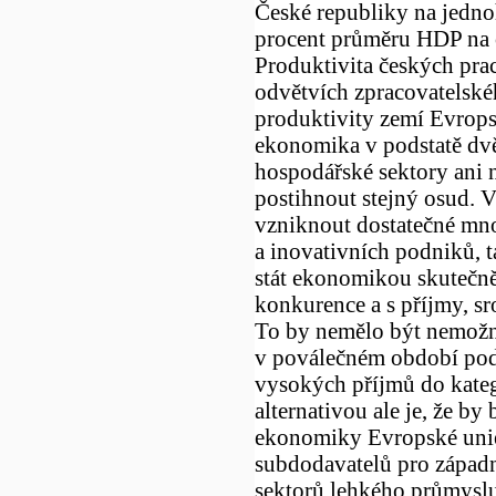
České republiky na jedno
procent průměru HDP na 
Produktivita českých pra
odvětvích zpracovatelskéh
produktivity zemí Evropsk
ekonomika v podstatě dvě
hospodářské sektory ani 
postihnout stejný osud. 
vzniknout dostatečné mn
a inovativních podniků, 
stát ekonomikou skutečn
konkurence a s příjmy, s
To by nemělo být nemožn
v poválečném období podař
vysokých příjmů do kate
alternativou ale je, že b
ekonomiky Evropské unie
subdodavatelů pro západní
sektorů lehkého průmyslu