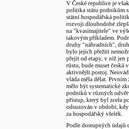
V České republice je vša
politika státu podnikům
státní hospodářská politik
rozvoji dlouhodobé zlepš
na "kvasimajitele" ve výš
takovým příkladem. Podni
druhy "náhradních", druho
bylo jejich přežití nemož
přejít od etapy, v níž jen
růstu, bude muset česká 
aktivnější postoj. Neuvá
vláda měla dělat. Prvním
mělo být systematické z
podniků v různých odvětv
přístup, který byl zcela 
odsuzován v období, kdy 
za hospodářský všelék.
Podle dostupných údajů 