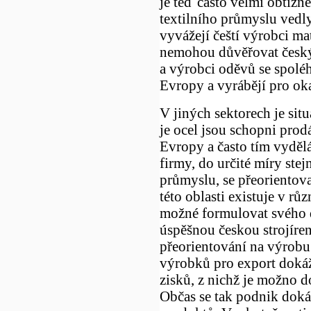
je teď často velmi obtížn
textilního průmyslu vedly
vyvážejí čeští výrobci ma
nemohou důvěřovat českým
a výrobci oděvů se spoléh
Evropy a vyrábějí pro ok
V jiných sektorech je sit
je ocel jsou schopni prod
Evropy a často tím vydělá
firmy, do určité míry ste
průmyslu, se přeorientova
této oblasti existuje v rů
možné formulovat svého 
úspěšnou českou strojíre
přeorientování na výrobu
výrobků pro export dokáž
zisků, z nichž je možno do
Občas se tak podnik dokáž