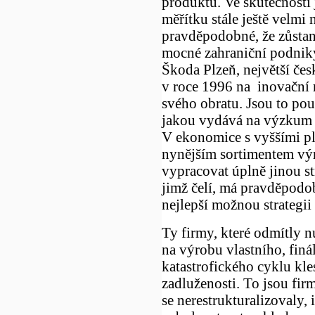
produktů. Ve skutečnosti
měřítku stále ještě velmi
pravděpodobné, že zůsta
mocné zahraniční podniky
Škoda Plzeň, největší čes
v roce 1996 na inovační r
svého obratu. Jsou to pouz
jakou vydává na výzkum 
V ekonomice s vyššími p
nynějším sortimentem výr
vypracovat úplně jinou s
jimž čelí, má pravděpodo
nejlepší možnou strategii 
Ty firmy, které odmítly n
na výrobu vlastního, finá
katastrofického cyklu kle
zadluženosti. To jsou fir
se nerestrukturalizovaly, 