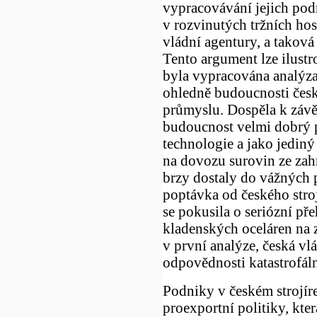
vypracovávání jejich podn
v rozvinutých tržních hos
vládní agentury, a taková
Tento argument lze ilustr
byla vypracována analýz
ohledně budoucnosti čes
průmyslu. Dospěla k závě
budoucnost velmi dobrý p
technologie a jako jediný
na dovozu surovin ze zahr
brzy dostaly do vážných p
poptávka od českého stro
se pokusila o seriózní p
kladenských oceláren na 
v první analýze, česká vl
odpovědnosti katastrofáln
Podniky v českém strojír
proexportní politiky, kte