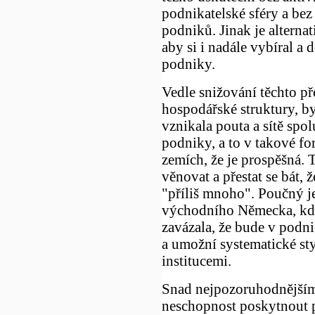
podnikatelské sféry a be
podniků. Jinak je alterna
aby si i nadále vybíral a 
podniky.
Vedle snižování těchto př
hospodářské struktury, by
vznikala pouta a sítě spo
podniky, a to v takové fo
zemích, že je prospěšná. T
věnovat a přestat se bát,
"příliš mnoho". Poučný j
východního Německa, kde
zavázala, že bude v podn
a umožní systematické s
institucemi.
Snad nejpozoruhodnějším 
neschopnost poskytnout