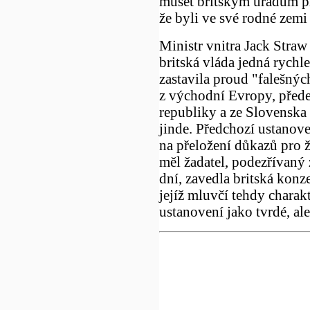
muset britským úřadům př
že byli ve své rodné zemi
Ministr vnitra Jack Straw
britská vláda jedná rychl
zastavila proud "falešnýc
z východní Evropy, před
republiky a ze Slovenska
jinde. Předchozí ustanove
na přeložení důkazů pro ž
měl žadatel, podezřívaný
dní, zavedla britská konze
jejíž mluvčí tehdy charakt
ustanovení jako tvrdé, ale