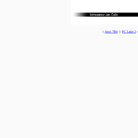
|-
Ascii 7Bit
-|-
PC Latin 2
-