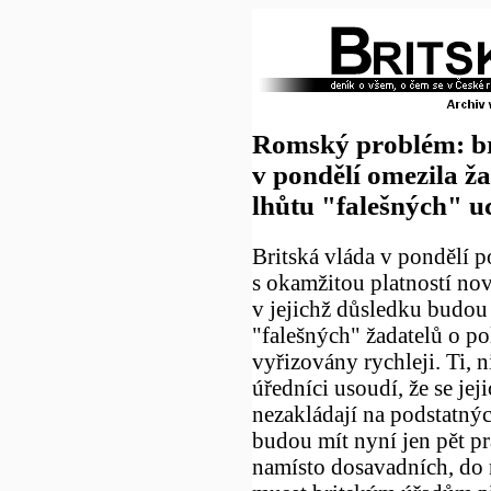
Romský problém: br
v pondělí omezila ž
lhůtu "falešných" u
Britská vláda v pondělí po
s okamžitou platností no
v jejichž důsledku budou
"falešných" žadatelů o po
vyřizovány rychleji. Ti, 
úředníci usoudí, že se jej
nezakládají na podstatný
budou mít nyní jen pět p
namísto dosavadních, do