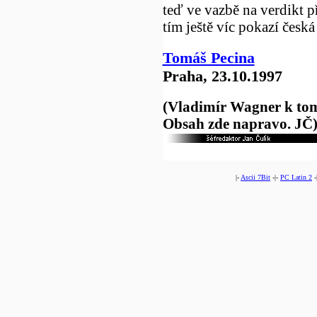
teď ve vazbě na verdikt p
tím ještě víc pokazí česká 
Tomáš Pecina
Praha, 23.10.1997
(Vladimír Wagner k tom
Obsah zde napravo. JČ
|-
Ascii 7Bit
-|-
PC Latin 2
-