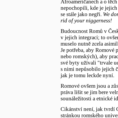
Afroameričanech a o těch 
nepochopili, kde je jejich
se stále jako negři.
We don
rid of your niggerness!
Budoucnost Romů v České
v jejich integraci; to ov
muselo nutně zcela asimi
Je potřeba, aby Romové po
nebo romských), aby prac
své byty užívali "trvale 
s nimi nepůsobilo jejich 
jak je tomu leckde nyní.
Romové ovšem jsou a zůsta
práva lišit se jim bere ve
sounáležitosti a etnické id
Cikánství není, jak tvrdí
stránkou romského univer