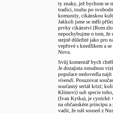
ty znaky, jež bychom se m
tradici, touhu po svobodn
komunity, cikánskou kult
Jakkoli jsme se měli příle
prvky cikánství (Rom zlo
nepochybujme o tom, že 
stejně důležité jako pro 
vepřové s knedlíkem a se 
Nova.
Svůj komentář bych chtěl
Je dozajista ostudnou viz
populace nedovedla nají
vivendi
. Posuzovat současn
současný seriál krizí; kol
Klímovi)
sub specie
toho,
(Ivan Kytka), je cynické. 
na občanském principu a
vadit, že náš soused z Nu