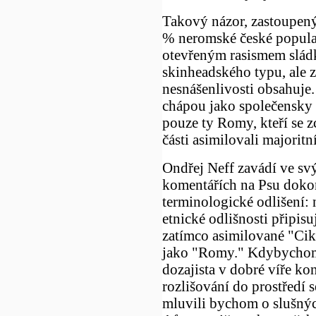
Takový názor, zastoupen
% neromské české popula
otevřeným rasismem slád
skinheadského typu, ale 
nesnášenlivosti obsahuje. 
chápou jako společensky 
pouze ty Romy, kteří se z
části asimilovali majorit
Ondřej Neff zavádí ve sv
komentářích na Psu doko
terminologické odlišení:
etnické odlišnosti připisu
zatímco asimilované "Ci
jako "Romy." Kdybychom 
dozajista v dobré víře k
rozlišování do prostředí 
mluvili bychom o slušný