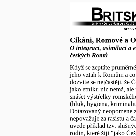
Cikáni, Romové a O
O integraci, asimilaci a e
českých Romů
Když se zeptáte průměrné
jeho vztah k Romům a co 
dozvíte se nejčastěji, že
jako etniku nic nemá, ale
snášet výstřelky romskéh
(hluk, hygiena, kriminalita
Dotazovaný neopomene zd
nepovažuje za rasistu a č
uvede příklad tzv. slušn
rodin, které žijí "jako Češ