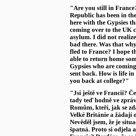
"Are you still in Franc
Republic has been in the
here with the Gypsies th
coming over to the UK c
asylum. I did not realiz
bad there. Was that why
fled to France? I hope t
able to return home som
Gypsies who are coming
sent back. How is life in
you back at college?"
"Jsi ještě ve Francii? Č
tady teď hodně ve zpráv
Romům, kteří, jak se zdá
Velké Británie a žádají o
Nevěděl jsem, že je situ
špatná. Proto si odjela 