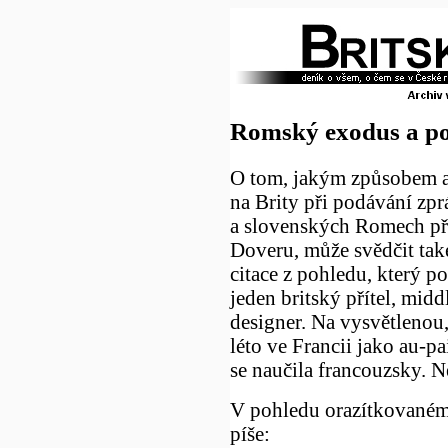
Romský exodus a p
O tom, jakým způsobem a
na Brity při podávání zpr
a slovenských Romech při
Doveru, může svědčit také
citace z pohledu, který po
jeden britský přítel, midd
designer. Na vysvětlenou, 
léto ve Francii jako au-pa
se naučila francouzsky. 
V pohledu orazítkovaném 
píše: