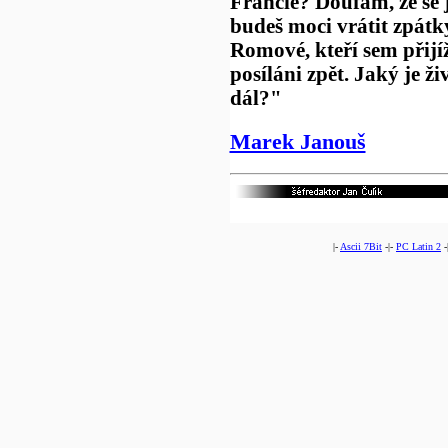
Francie? Doufám, že se
budeš moci vrátit zpátk
Romové, kteří sem přijíž
posíláni zpět. Jaký je ž
dál?"
Marek Janouš
|-
Ascii 7Bit
-|-
PC Latin 2
-