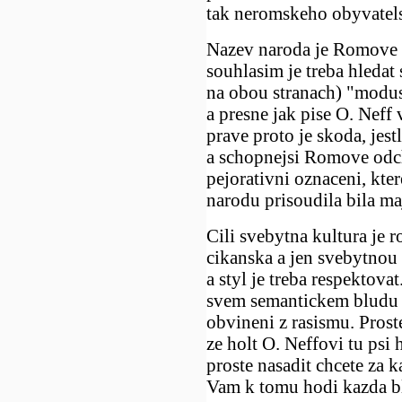
tak neromskeho obyvatels
Nazev naroda je Romove 
souhlasim je treba hledat
na obou stranach) "modu
a presne jak pise O. Neff
prave proto je skoda, jest
a schopnejsi Romove odch
pejorativni oznaceni, kt
narodu prisoudila bila maj
Cili svebytna kultura je 
cikanska a jen svebytnou
a styl je treba respektovat
svem semantickem bludu p
obvineni z rasismu. Prost
ze holt O. Neffovi tu psi
proste nasadit chcete za k
Vam k tomu hodi kazda bl