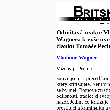
Odmítavá reakce Vl
Wagnera k výše uv
článku Tomáše Peci
Vladimír Wagner
Vazeny p. Pecino,
znovu jsem si precetl kom
ktery kritizujete. Neni v 
ze by meli Romove ztratit
odlisnosti, tradice ci sve
nazor. Jedine co kritizuje,
prostituci a kriminalitu a