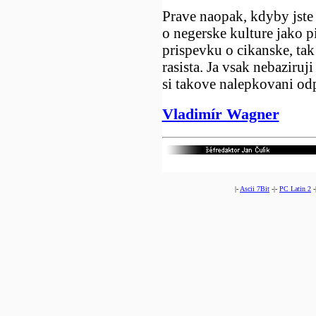
Prave naopak, kdyby jste
o negerske kulture jako p
prispevku o cikanske, ta
rasista. Ja vsak nebaziru
si takove nalepkovani od
Vladimír Wagner
|-
Ascii 7Bit
-|-
PC Latin 2
-