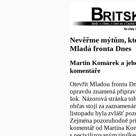
Nevěřme mýtům, kte
Mladá fronta Dnes
Martin Komárek a jeh
komentáře
Otevřít Mladou frontu D
opravdu znamená připravi
šok. Názorová stránka toh
občas stojí za zaznamenán
listopadu byla zvlášť po
Zejména pozoruhodně pri
komentář od Martina Ko
s necivilizovaným titulk