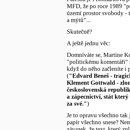
MFD, že po roce 1989 "p
území prostor svobody -
a mýtů"...
Skutečně?
A ještě jednu věc:
Domníváte se, Martine K
"politickému komentáři" n
když do něho začleníte i
(
"Edvard Beneš - tragic
Klement Gottwald - zlom
československá republik
a zápecnictví, stát který
za své."
)
Je to opravu všechno tak 
papír všechno snese? Nem
závazek, že text, který z