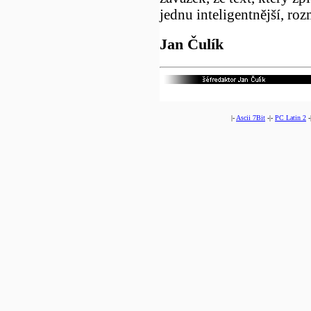
jednu inteligentnější, r
Jan Čulík
|-
Ascii 7Bit
-|-
PC Latin 2
-