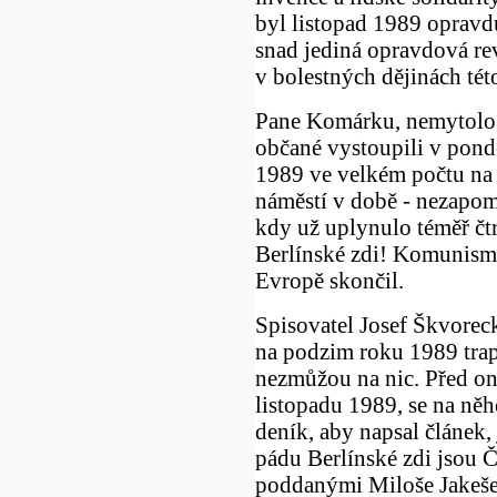
byl listopad 1989 opravd
snad jediná opravdová re
v bolestných dějinách tét
Pane Komárku, nemytolog
občané vystoupili v pondě
1989 ve velkém počtu na
náměstí v době - nezapom
kdy už uplynulo téměř čt
Berlínské zdi! Komunismu
Evropě skončil.
Spisovatel Josef Škvorec
na podzim roku 1989 trap
nezmůžou na nic. Před on
listopadu 1989, se na něh
deník, aby napsal článek,
pádu Berlínské zdi jsou Č
poddanými Miloše Jakeše