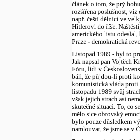
článek o tom, že prý boh
rozšířena poslušnost, viz
např. čeští dělníci ve ve
Hitlerovi do říše. Naštěs
amerického listu odeslal,
Praze - demokratická revo
Listopad 1989 - byl to pr
Jak napsal pan Vojtěch K
Fóru, lidi v Českoslovens
báli, že půjdou-li proti
komunistická vláda proti 
listopadu 1989 svůj strach
však jejich strach asi nem
skutečné situaci. To, co s
mělo sice obrovský emoci
bylo pouze důsledkem vý
namlouvat, že jsme se v Č