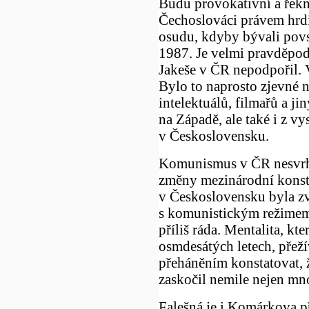
Budu provokativní a řekn
Čechoslováci právem hrdi 
osudu, kdyby bývali povs
1987. Je velmi pravděpo
Jakeše v ČR nepodpořil. 
Bylo to naprosto zjevné 
intelektuálů, filmařů a j
na Západě, ale také i z vys
v Československu.
Komunismus v ČR nesvrhli
změny mezinárodní konste
v Československu byla z
s komunistickým režimem 
příliš ráda. Mentalita, kt
osmdesátých letech, přež
přeháněním konstatovat,
zaskočil nemile nejen mn
Falešná je i Komárkova p