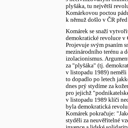
plyšáka, tu největší revol
Komárkovou poctou pád
k němuž došlo v ČR před 
Komárek se snaží vytvoři
demokratické revoluce v
Projevuje svým psaním sn
mezinárodního terénu a 
izolacionismus. Argumentu
za "plyšáka" (tj. demokra
v listopadu 1989) neměli 
to dopadlo po letech jakko
dnes prý stydíme za kožen
pro jejichž "podnikatelsk
v listopadu 1989 klíči nec
byla demokratická revolu
Komárek pokračuje: "Jako 
styděli za neuvěřitelné vz
invence a lidské solidarit