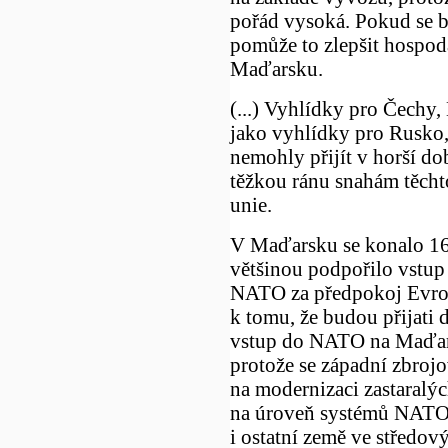
pořád vysoká. Pokud se b
pomůže to zlepšit hospodá
Maďarsku.
(...) Vyhlídky pro Čechy,
jako vyhlídky pro Rusko,
nemohly přijít v horší do
těžkou ránu snahám těcht
unie.
V Maďarsku se konalo 16.
většinou podpořilo vstu
NATO za předpokoj Evrop
k tomu, že budou přijati d
vstup do NATO na Maďary
protože se západní zbroj
na modernizaci zastaralý
na úroveň systémů NATO.
i ostatní země ve středov