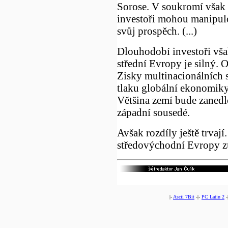
Sorose. V soukromí však v
investoři mohou manipulo
svůj prospěch. (...)
Dlouhodobí investoři však 
střední Evropy je silný. 
Zisky multinacionálních 
tlaku globální ekonomiky
Většina zemí bude zanedlo
západní sousedé.
Avšak rozdíly ještě trva
středovýchodní Evropy zů
|-
Ascii 7Bit
-|-
PC Latin 2
-