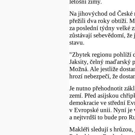
letošní zimy.
Na jihovýchod od České 
přežili dva roky obtíží.
za poslední týdny velké 
zůstávají sebevědomí, že 
stavu.
"Zbytek regionu pohlíží 
Jaksity, čelný maďarský 
Možná. Ale jestliže dosta
hrozí nebezpečí, že dostan
Je nutno přehodnotit zákl
zemí. Před asijskou chři
demokracie ve střední Ev
v Evropské unii. Nyní je 
a nejtvrdší to bude pro R
Makléři sledují s hrůzou, 