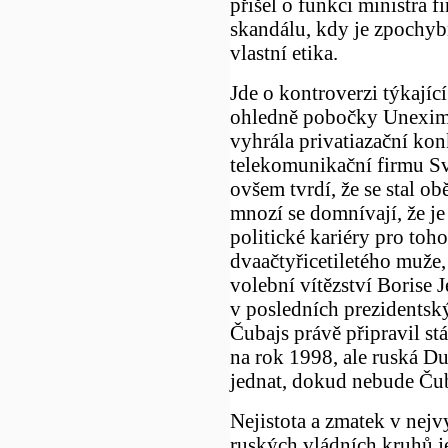
přišel o funkci ministra f
skandálu, kdy je zpochy
vlastní etika.
Jde o kontroverzi týkající
ohledně pobočky Unexim
vyhrála privatiazační kon
telekomunikační firmu Sv
ovšem tvrdí, že se stal obě
mnozí se domnívají, že je
politické kariéry pro toho
dvaačtyřicetiletého muže,
volební vítězství Borise J
v posledních prezidentsk
Čubajs právě připravil stá
na rok 1998, ale ruská 
jednat, dokud nebude Čub
Nejistota a zmatek v nejv
ruských vládních kruhů 