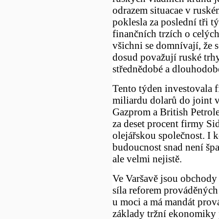
odrazem situacae v ruské
poklesla za poslední tři 
finančních trzích o celých
všichni se domnívají, že
dosud považují ruské trh
střednědobé a dlouhodobé
Tento týden investovala 
miliardu dolarů do joint
Gazprom a British Petrol
za deset procent firmy Si
olejářskou společnost. I 
budoucnost snad není špa
ale velmi nejistě.
Ve Varšavě jsou obchody 
síla reforem prováděných 
u moci a má mandát provád
základy tržní ekonomiky pe