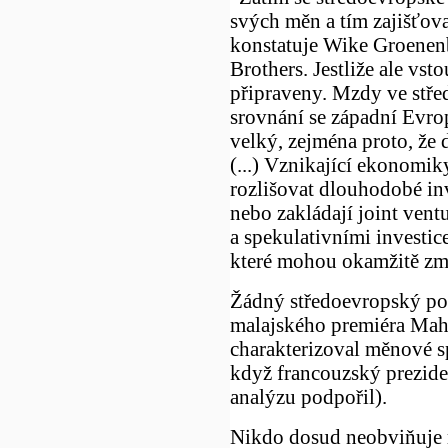
svých měn a tím zajišťov
konstatuje Wike Groenen
Brothers. Jestliže ale vst
připraveny. Mzdy ve střed
srovnání se západní Evrop
velký, zejména proto, že 
(...) Vznikající ekonomi
rozlišovat dlouhodobé inv
nebo zakládají joint vent
a spekulativními investic
které mohou okamžitě zmi
Žádný středoevropský pol
malajského premiéra Mah
charakterizoval měnové sp
když francouzský prezide
analýzu podpořil).
Nikdo dosud neobviňuje 