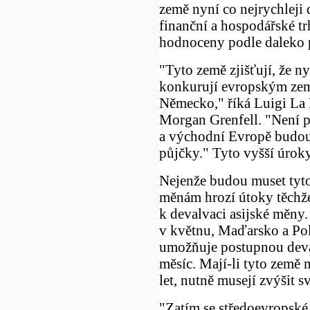
země nyní co nejrychleji 
finanční a hospodářské t
hodnoceny podle daleko p
"Tyto země zjišťují, že ny
konkurují evropským zemí
Německo," říká Luigi La 
Morgan Grenfell. "Není p
a východní Evropě budou 
půjčky." Tyto vyšší úroky
Nejenže budou muset tyto 
měnám hrozí útoky těchže 
k devalvaci asijské měny
v květnu, Maďarsko a Pol
umožňuje postupnou deva
měsíc. Mají-li tyto země 
let, nutně musejí zvýšit
"Zatím se středoevropské