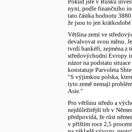
Pokud jste v Rusku invest
nyní, podle finančního i
tato částka hodnotu 3880 
že jsou to jen krátkodobé p
Většina zemí ve středov
devalvovat svou měnu. Je
tvrdí bankéři, zejména z t
středovýchodní Evropy in
názor na podstatu situac
konstatuje Parvoleta Sht
"S výjimkou polska, které
tyto země nemají problém
Asie."
Pro většinu středo a výc
nejdůležitější trh v Něm
předpovídá, že růst něme
v příštím roce 2,5 procen
na základě vývozu, prot