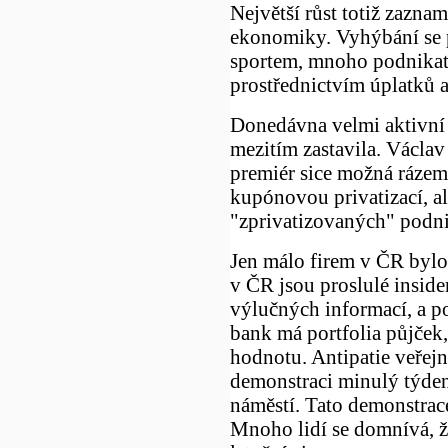
Největší růst totiž zazna
ekonomiky. Vyhýbání se p
sportem, mnoho podnikate
prostřednictvím úplatků a
Donedávna velmi aktivní
mezitím zastavila. Václav
premiér sice možná rázem
kupónovou privatizací, ale
"zprivatizovaných" podni
Jen málo firem v ČR bylo 
v ČR jsou proslulé insid
výlučných informací, a 
bank má portfolia půjček
hodnotu. Antipatie veřejn
demonstraci minulý týde
náměstí. Tato demonstrac
Mnoho lidí se domnívá, ž