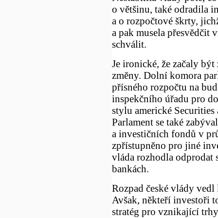
o většinu, také odradila 
a o rozpočtové škrty, jic
a pak musela přesvědčit v
schválit.
Je ironické, že začaly bý
změny. Dolní komora parl
přísného rozpočtu na budo
inspekčního úřadu pro do
stylu americké Securitie
Parlament se také zabýval
a investičních fondů v pr
zpřístupněno pro jiné inve
vláda rozhodla odprodat s
bankách.
Rozpad české vlády vedl k 
Avšak, někteří investoři t
stratég pro vznikající t