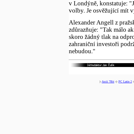
v Londýně, konstatuje: "
volby. Je osvěžující mít v
Alexander Angell z praž
zdůrazňuje: "Tak málo akci
skoro žádný tlak na odpro
zahraniční investoři podrž
nebudou."
|-
Ascii 7Bit
-|-
PC Latin 2
-