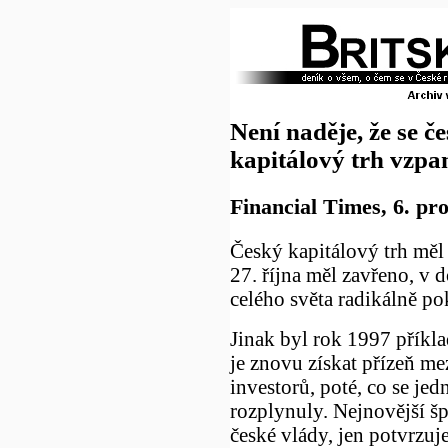
Není naděje, že se č
kapitálový trh vzpa
Financial Times, 6. pr
Český kapitálový trh měl l
27. října měl zavřeno, v 
celého světa radikálně po
Jinak byl rok 1997 příkla
je znovu získat přízeň m
investorů, poté, co se je
rozplynuly. Nejnovější šp
české vlády, jen potvrzuj