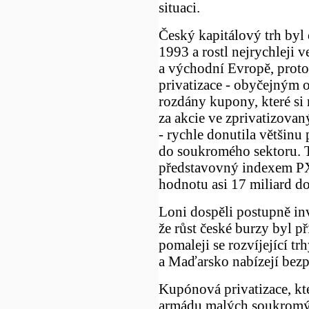
situaci.
Český kapitálový trh byl
1993 a rostl nejrychleji v
a východní Evropě, prot
privatizace - obyčejným
rozdány kupony, které si
za akcie ve zprivatizova
- rychle donutila většinu
do soukromého sektoru. T
představovný indexem PX
hodnotu asi 17 miliard do
Loni dospěli postupně inv
že růst české burzy byl pří
pomaleji se rozvíjející tr
a Maďarsko nabízejí bezpe
Kupónová privatizace, kte
armádu malých soukromýc