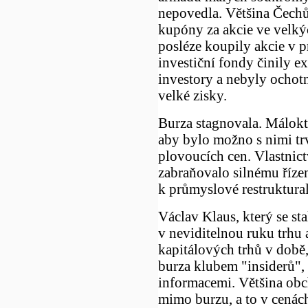
nepovedla. Většina Čechů
kupóny za akcie ve velkýc
posléze koupily akcie v 
investiční fondy činily ex
investory a nebyly ochotn
velké zisky.
Burza stagnovala. Málokte
aby bylo možno s nimi tr
plovoucích cen. Vlastnict
zabraňovalo silnému říze
k průmyslové restruktural
Václav Klaus, který se st
v neviditelnou ruku trhu a
kapitálových trhů v době,
burza klubem "insiderů",
informacemi. Většina obc
mimo burzu, a to v cenác