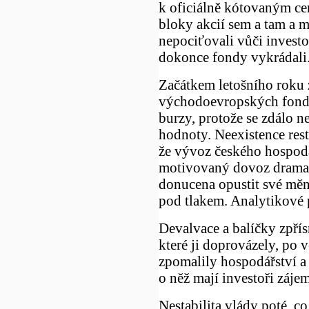
k oficiálně kótovaným ce
bloky akcií sem a tam a m
nepociťovali vůči invest
dokonce fondy vykrádali
Začátkem letošního roku z
východoevropských fondů 
burzy, protože se zdálo n
hodnoty. Neexistence res
že vývoz českého hospodá
motivovaný dovoz dramati
donucena opustit své měn
pod tlakem. Analytikové p
Devalvace a balíčky zpří
které ji doprovázely, po
zpomalily hospodářství a 
o něž mají investoři záje
Nestabilita vlády poté, co