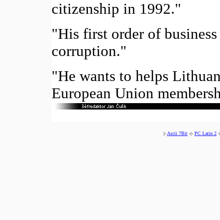
citizenship in 1992."
"His first order of business
corruption."
"He wants to helps Lithua
European Union membersh
|-
Ascii 7Bit
-|-
PC Latin 2
-