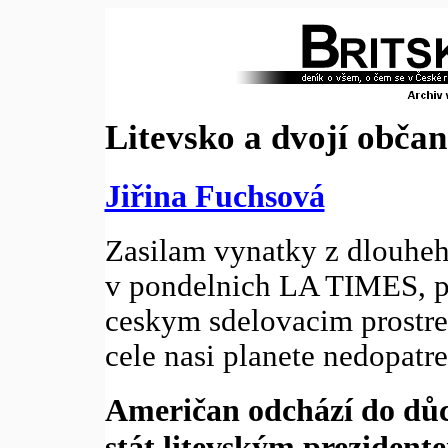
Litevsko a dvojí občan
Jiřina Fuchsová
Zasilam vynatky z dlouheh
v pondelnich LA TIMES, pr
ceskym sdelovacim prostr
cele nasi planete nedopatre
Američan odchází do důc
stát litevským prezident