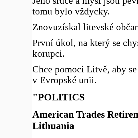
Jeho srdce a mysl jsou pev
tomu bylo vždycky.
Znovuzískal litevské občan
První úkol, na který se chy
korupci.
Chce pomoci Litvě, aby se 
v Evropské unii.
"POLITICS
American Trades Retirem
Lithuania