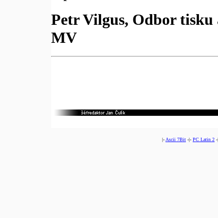
Petr Vilgus, Odbor tisku 
MV
|-
Ascii 7Bit
-|-
PC Latin 2
-