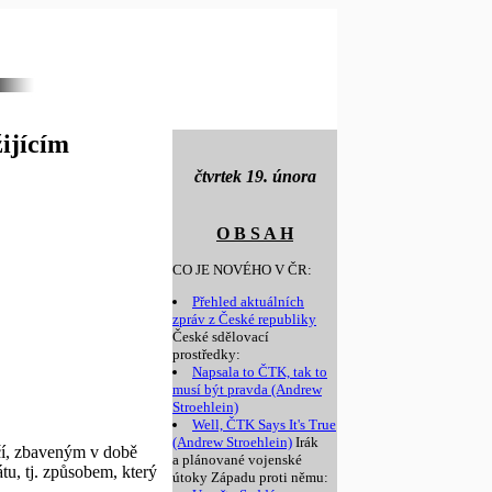
ijícím
čtvrtek 19. února
O B S A H
CO JE NOVÉHO V ČR:
Přehled aktuálních
zpráv z České republiky
České sdělovací
prostředky:
Napsala to ČTK, tak to
musí být pravda (Andrew
Stroehlein)
Well, ČTK Says It's True
(Andrew Stroehlein)
Irák
čí, zbaveným v době
a plánované vojenské
tu, tj. způsobem, který
útoky Západu proti němu: