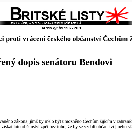
ci proti vrácení českého občanství Čechům ž
řený dopis senátoru Bendovi
vovaného zákona, jímž by mělo být umožněno Čechům žijícím v zahrani
ískat toto občanství zpět bez toho, že by se vzdali občanství jiného stá