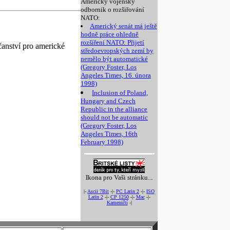
Americký vojenský
odborník o rozšiřování
NATO:
Americký senát má ještě
hodně práce ohledně
rozšíření NATO: Přijetí
anství pro americké
středoevropských zemí by
nemělo být automatické
(Gregory Foster, Los
Angeles Times, 16. února
1998)
Inclusion of Poland,
Hungary and Czech
Republic in the alliance
should not be automatic
(Gregory Foster, Los
Angeles Times, 16th
February 1998)
Ikona pro Vaši stránku...
|-
Ascii 7Bit
-|-
PC Latin 2
-|-
ISO
Latin 2
-|-
CP 1250
-|-
Mac
-|-
Kameničtí
-|