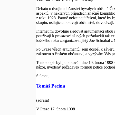
Debatu o dvojím občanství bývalých občanů Česko
aspektů, v některých případech značně kompliko
z roku 1928. Patrně nelze najít řešení, které by b
skupin, usilujících o dvojí občanství, dovolávají.
Internet mi dovoluje sledovat argumentaci obou st
používají k prosazování svých požadavků tak ex
lošského roku zorganizoval jistý Joe Schrabal 
Po úvaze všech argumentů jsem dospěl k závěru,
zákonem o českém občanství, a vyzývám Vás p
Tento dopis byl publikován dne 19. února 1998 v
názor, uvedený požadavek formou petice podpoři
S úctou,
Tomáš Pecina
(adresa)
V Praze 17. února 1998