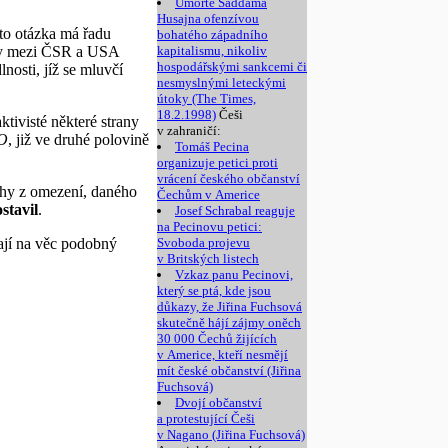
Umořte Saddáma
Husajna ofenzívou
ato otázka má řadu
bohatého západního
uvy mezi ČSR a USA
kapitalismu, nikoliv
hospodářskými sankcemi či
lnosti, jíž se mluvčí
nesmyslnými leteckými
útoky (The Times,
18.2.1998)
Češi
ktivisté některé strany
v zahraničí:
TO
, již ve druhé polovině
Tomáš Pecina
organizuje petici proti
vrácení českého občanství
chy z omezení, daného
Čechům v Americe
stavil
.
Josef Schrabal reaguje
na Pecinovu petici:
mají na věc podobný
Svoboda projevu
v Britských listech
Vzkaz panu Pecinovi,
který se ptá, kde jsou
důkazy, že Jiřina Fuchsová
skutečně hájí zájmy oněch
30 000 Čechů žijících
v Americe, kteří nesmějí
mít české občanství (Jiřina
Fuchsová)
Dvojí občanství
a protestující Češi
v Nagano (Jiřina Fuchsová)