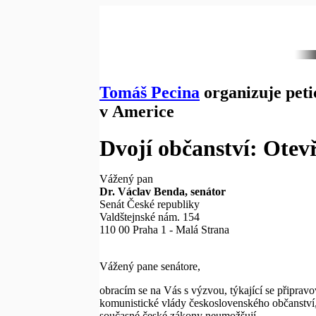
Tomáš Pecina
organizuje peti
v Americe
Dvojí občanství: Otev
Vážený pan
Dr. Václav Benda, senátor
Senát České republiky
Valdštejnské nám. 154
110 00 Praha 1 - Malá Strana
Vážený pane senátore,
obracím se na Vás s výzvou, týkající se připra
komunistické vlády československého občanství, z
současné české zákony neumožšují.