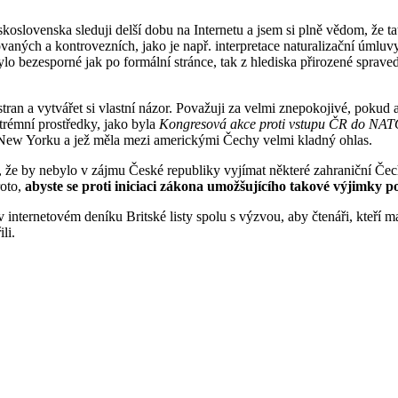
slovenska sleduji delší dobu na Internetu a jsem si plně vědom, že t
vaných a kontrovezních, jako je např. interpretace naturalizační úml
ylo bezesporné jak po formální stránce, tak z hlediska přirozené spraved
ran a vytvářet si vlastní názor. Považuji za velmi znepokojivé, pokud a
trémní prostředky, jako byla
Kongresová akce proti vstupu ČR do NA
z New Yorku a jež měla mezi americkými Čechy velmi kladný ohlas.
 že by nebylo v zájmu České republiky vyjímat některé zahraniční Če
roto,
abyste se proti iniciaci zákona umožšujícího takové výjimky po
 internetovém deníku Britské listy spolu s výzvou, aby čtenáři, kteří 
li.