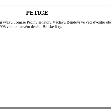
PETICE
í výzvu Tomáše Peciny senátoru Václavu Bendovi ve věci dvojího obč
998 v internetovém deníku Britské listy.