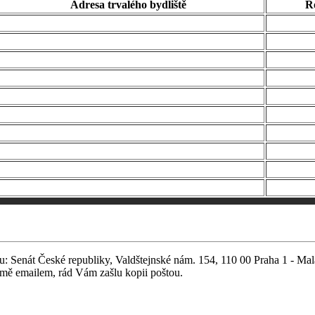
Adresa trvalého bydliště
R
esu: Senát České republiky, Valdštejnské nám. 154, 110 00 Praha 1 - Ma
e mě emailem, rád Vám zašlu kopii poštou.