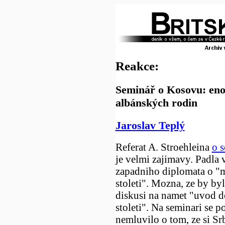
Reakce:
Seminář o Kosovu: en
albánských rodin
Jaroslav Teplý
Referat A. Stroehleina
o 
je velmi zajimavy. Padla
zapadniho diplomata o "m
stoleti". Mozna, ze by byl
diskusi na namet "uvod d
stoleti". Na seminari se po
nemluvilo o tom, ze si Sr