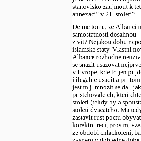
stanovisko zaujmout k te
annexaci" v 21. stoleti?
Dejme tomu, ze Albanci 
samostatnosti dosahnou -
zivit? Nejakou dobu nep
islamske staty. Vlastni n
Albance rozhodne neuzivi
se snazit usazovat nejprv
v Evrope, kde to jen pujd
i ilegalne usadit a pri to
jest m.j. mnozit se dal, ja
pristehovalcich, kteri cht
stoleti (tehdy byla spous
stoleti dvacateho. Ma ted
zastavit rust poctu obyva
korektni reci, prosim, vz
ze obdobi chlacholeni, b
zvaneni v dohledne dobe 