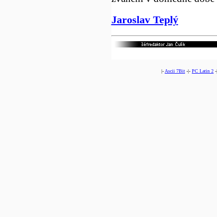
Jaroslav Teplý
|-
Ascii 7Bit
-|-
PC Latin 2
-