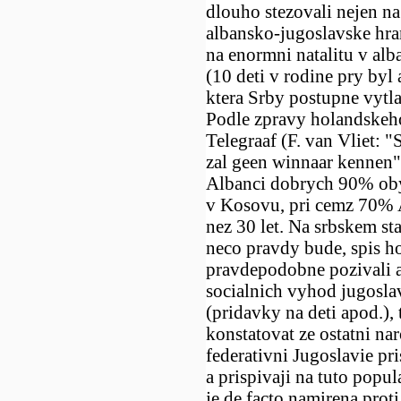
dlouho stezovali nejen na
albansko-jugoslavske hran
na enormni natalitu v al
(10 deti v rodine pry byl a
ktera Srby postupne vytl
Podle zpravy holandskeh
Telegraaf (F. van Vliet: 
zal geen winnaar kennen",
Albanci dobrych 90% oby
v Kosovu, pri cemz 70% 
nez 30 let. Na srbskem st
neco pravdy bude, spis h
pravdepodobne pozivali a
socialnich vyhod jugosl
(pridavky na deti apod.),
konstatovat ze ostatni na
federativni Jugoslavie pr
a prispivaji na tuto popul
je de facto namirena prot