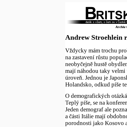
Andrew Stroehlein r
Vždycky mám trochu pro
na zastavení růstu popul
neobyčejně hustě obydlen
mají náhodou taky velmi
úroveň. Jednou je Japons
Holandsko, odkud píše te
O demografických otázká
Teplý píše, se na konfere
Jeden demograf ale pozna
a části Itálie mají obdob
porodnosti jako Kosovo a