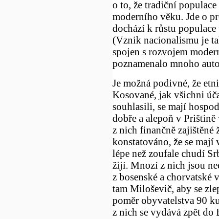
o to, že tradiční populace
moderního věku. Jde o pr
dochází k růstu populace
(Vznik nacionalismu je tak
spojen s rozvojem modern
poznamenalo mnoho auto
Je možná podivné, že etni
Kosované, jak všichni úča
souhlasili, se mají hospo
dobře a alepoň v Prištin
z nich finančně zajištěné 
konstatováno, že se mají
lépe než zoufale chudí Sr
žijí. Mnozí z nich jsou ne
z bosenské a chorvatské v
tam Miloševič, aby se zle
poměr obyvatelstva 90 ku
z nich se vydává zpět do 