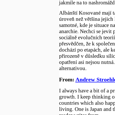
jakmile na to nashromáždí
Albánští Kosované mají ta
úroveň než většina jejich
samotné, kde je situace na
anarchie. Nechci se jevit p
sociálně evolučních teorií
přesvědčen, že k společe
dochází po etapách, ale k
přirozeně v důsledku sílíc
opatření asi nejsou nutná.
alternativou.
From:
Andrew Stroehl
I always have a bit of a p
growth. I keep thinking 
countries which also happ
living. One is Japan and t