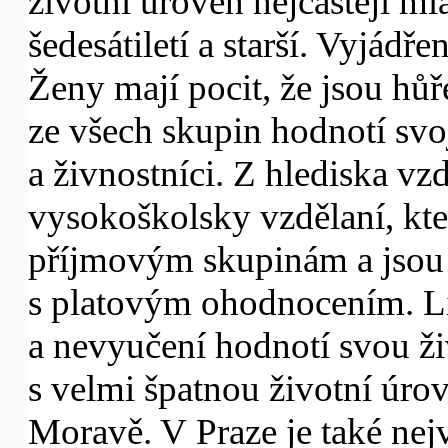
životní úroveň nejčastěji ml
šedesátiletí a starší. Vyjádře
Ženy mají pocit, že jsou hů
ze všech skupin hodnotí svoj
a živnostníci. Z hlediska vzd
vysokoškolsky vzdělaní, kteř
příjmovým skupinám a jsou t
s platovým ohodnocením. L
a nevyučení hodnotí svou živ
s velmi špatnou životní úrov
Moravě. V Praze je také nej