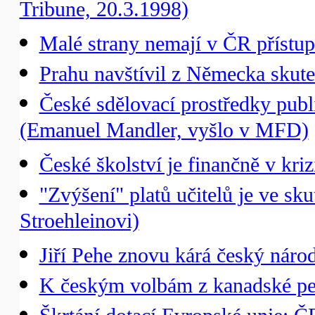
Tribune, 20.3.1998)
Malé strany nemají v ČR přístu
Prahu navštívil z Německa skut
České sdělovací prostředky publik
(Emanuel Mandler, vyšlo v MFD)
České školství je finančně v kriz
"Zvýšení" platů učitelů je ve sk
Stroehleinovi)
Jiří Pehe znovu kárá český náro
K českým volbám z kanadské pers