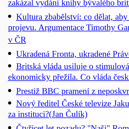
zakázal vydání knihy bývalého br
Kultura zbabělství: co dělat, aby
projevu. Argumentace Timothy Gart
v ČR
Ukradená Fronta, ukradené Právo
Britská vláda usiluje o stimulov
ekonomicky přežila. Co vláda česk
Prestiž BBC pramení z neposkvrn
Nový ředitel České televize Jaku
za instituci?(Jan Čulík)
Čtyřicet let pozadu? "Naši" Ro