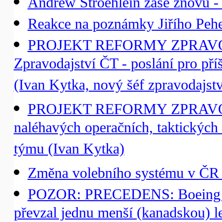
Andrew Stroehlein zase znovu - 
Reakce na poznámky Jiřího Peh
PROJEKT REFORMY ZPRAVO
Zpravodajství ČT - poslání pro příšt
(Ivan Kytka, nový šéf zpravodajst
PROJEKT REFORMY ZPRAVO
naléhavých operačních, taktických
týmu (Ivan Kytka)
Změna volebního systému v ČR 
POZOR: PRECEDENS: Boeing a 
převzal jednu menší (kanadskou) let