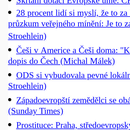
Škrtání dotací Evropské unie: Č
28 procent lidí si myslí, že to z
průzkum veřejného mínění: Je to z
Stroehlein)
Češi v Americe a Češi doma: "K
dopis do Čech (Michal Málek)
ODS si vybudovala pevné lokální
Stroehlein)
Západoevropští zemědělci se obá
(Sunday Times)
Prostituce: Praha, středoevrop