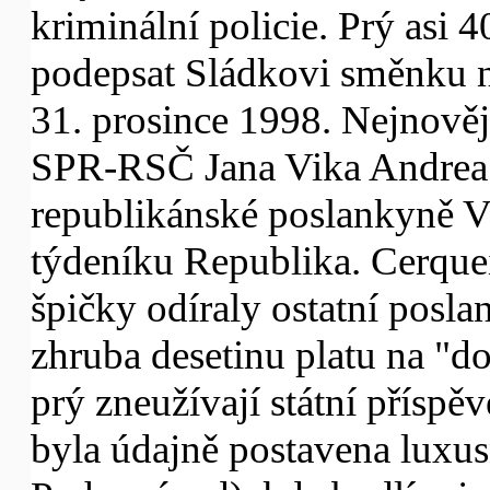
kriminální policie. Prý asi 
podepsat Sládkovi směnku na
31. prosince 1998. Nejnověj
SPR-RSČ Jana Vika Andrea C
republikánské poslankyně V
týdeníku Republika. Cerquei
špičky odíraly ostatní posla
zhruba desetinu platu na "d
prý zneužívají státní příspě
byla údajně postavena luxus