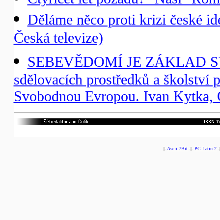
Děláme něco proti krizi české id
Česká televize)
SEBEVĚDOMÍ JE ZÁKLAD SVOB
sdělovacích prostředků a školství p
Svobodnou Evropou. Ivan Kytka, O
|-
Ascii 7Bit
-|-
PC Latin 2
-