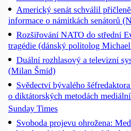
Americký senát schválil přičle
informace o námitkách senátorů (
Rozšiřování NATO do střední Ev
tragédie (dánský politolog Michae
Duální rozhlasový a televizní sy
(Milan Šmíd)
Svědectví bývalého šéfredaktor
o diktátorských metodách mediáln
Sunday Times
Svoboda projevu ohrožena: Medi