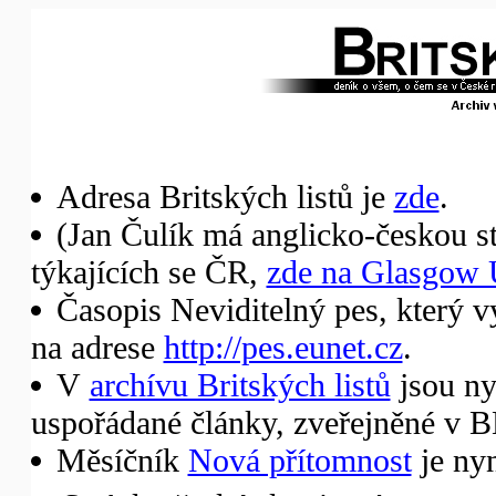
Adresa Britských listů je
zde
.
(Jan Čulík má anglicko-českou st
týkajících se ČR,
zde na Glasgow 
Časopis Neviditelný pes, který v
na adrese
http://pes.eunet.cz
.
V
archívu Britských listů
jsou ny
uspořádané články, zveřejněné v B
Měsíčník
Nová přítomnost
je nyn