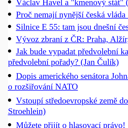
Václav Havel a "kmenový stát" 
Proč nemají nynější česká vláda
Silnice E 55: tam jsou dnešní č
Vývoz zbraní z ČR: Praha, Alžír
Jak bude vypadat předvolební k
předvolební pořady? (Jan Čulík)
Dopis amerického senátora Johna
o rozšiřování NATO
Vstoupí středoevropské země do
Stroehlein)
Můžete přijít o hlasovací právo