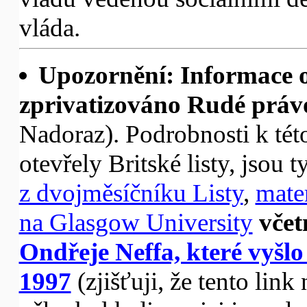
vláda.
Upozornění: Informace o
zprivatizováno Rudé práv
Nadoraz). Podrobnosti k tét
otevřely Britské listy, jsou t
z dvojměsíčníku Listy
,
mater
na Glasgow University
vče
Ondřeje Neffa, které vyšlo
1997
(zjišťuji, že tento lin