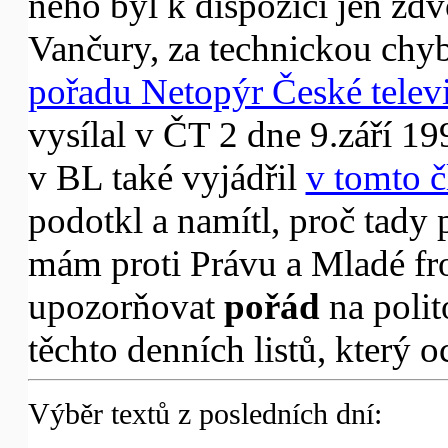
něho byl k dispozici jen zdv
Vančury, za technickou ch
pořadu Netopýr České telev
vysílal v ČT 2 dne 9.září 19
v BL také vyjádřil
v tomto 
podotkl a namítl, proč tady 
mám proti Právu a Mladé fr
upozorňovat
pořád
na poli
těchto denních listů, který
Výběr textů z posledních dní: