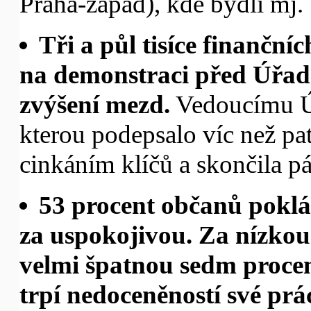
Praha-západ), kde bydlí mj.
Tři a půl tisíce finančn
na demonstraci před Úřad
zvýšení mezd.
Vedoucímu Úř
kterou podepsalo víc než pat
cinkáním klíčů a skončila p
53 procent občanů poklád
za uspokojivou. Za nízkou 
velmi špatnou sedm procen
trpí nedoceněností své prác