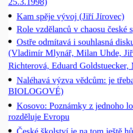
25.3.1998)
Kam spěje vývoj (Jiří Jírovec)
Role vzdělanců v chaosu české s
Ostře odmítavá i souhlasná disk
(Vladimír Mlynář, Milan Uhde, Jiř
Richterová, Eduard Goldstuecker, 
Naléhavá výzva vědcům: je třeba
BIOLOGOVÉ)
Kosovo: Poznámky z jednoho lo
rozděluje Evropu
České školství je na tom ještě hů