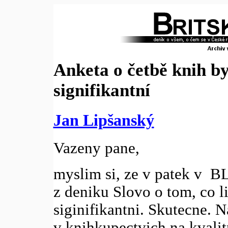
Anketa o četbě knih by
signifikantní
Jan Lipšanský
Vazeny pane,
myslim si, ze v patek v BL
z deniku Slovo o tom, co l
siginifikantni. Skutecne. N
v knihkupectvich na kvalitn