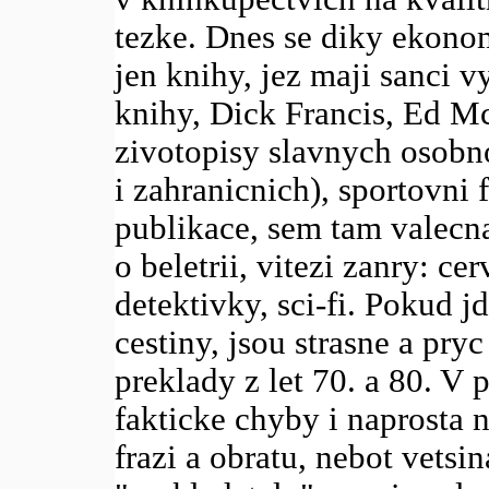
tezke. Dnes se diky ekonom
jen knihy, jez maji sanci v
knihy, Dick Francis, Ed Mc
zivotopisy slavnych osobno
i zahranicnich), sportovni 
publikace, sem tam valecna
o beletrii, vitezi zanry: c
detektivky, sci-fi. Pokud j
cestiny, jsou strasne a pryc
preklady z let 70. a 80. V 
fakticke chyby i naprosta n
frazi a obratu, nebot vets