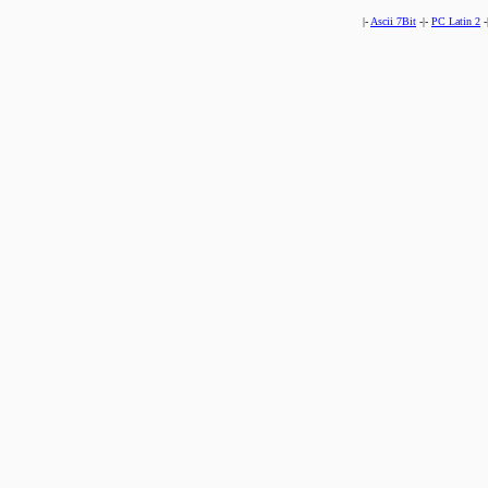
|-
Ascii 7Bit
-|-
PC Latin 2
-