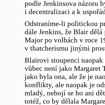
podle Jenkinsova názoru b
i decentralizaci a k uspořá
Odstraníme-li politickou p
dále Jenkins, že Blair dělá 
Major po volbách v roce 1
v thatcherismu jinými pros
Blairovi stoupenci naopak 
vůbec není jako Margaret T
jako byla ona, ale že je nao
konflikty, ale naopak je od
mladý, nebojí se ho ani dět
totéž, co by dělala Margar