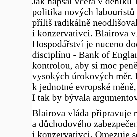
Jak napsal včera v deníku
politika nových labouristů
příliš radikálně neodlišova
i konzervativci. Blairova 
Hospodářství je nuceno dod
disciplínu - Bank of Engl
kontrolou, aby si moc peně
vysokých úrokových měr. Br
k jednotné evropské měně, 
I tak by bývala argumentov
Blairova vláda připravuje 
a důchodového zabezpečení
i konzervativci. Omezuje 