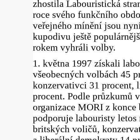
zhostila Labouristická str
roce svého funkčního obd
veřejného mínění jsou nyní
kupodivu ještě populárnějš
rokem vyhráli volby.
1. května 1997 získali labo
všeobecných volbách 45 pr
konzervativci 31 procent, 
procent. Podle průzkumů v
organizace MORI z konce 
podporuje labouristy letos 
britských voličů, konzerva
a liberální demokraty 14 p