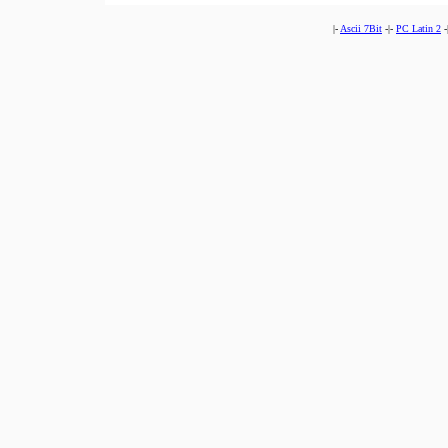
|-
Ascii 7Bit
-|-
PC Latin 2
-