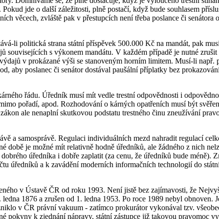
ory. Domníváme se, že plně dostačuje, když je vyloučeno trestní stíhán
 Pokud jde o další záležitosti, plně postačí, když bude souhlasem pří
ních věcech, zvláště pak v přestupcích není třeba poslance či senátora 
á-li politická strana státní příspěvek 500.000 Kč na mandát, pak musí
dajů souvisejících s výkonem mandátu. V každém případě je nutné zrušit
ní výdajů v prokázané výši se stanoveným horním limitem. Musí-li např.
od, aby poslanec či senátor dostával paušální příplatky bez prokazování
o kárného řádu. Úředník musí mít vedle trestní odpovědnosti i odpovědno
í mimo pořadí, apod. Rozhodování o kárných opatřeních musí být svěře
zákon ale nenaplní skutkovou podstatu trestného činu zneužívání pravo
rávě a samosprávě. Regulaci individuálních mezd nahradit regulací c
sné době je možné mít relativně hodně úředníků, ale žádného z nich nelz
it dobrého úředníka i dobře zaplatit (za cenu, že úředníků bude méně)
tu úředníků a k zavádění moderních informačních technologií do státní
eného v Ústavě ČR od roku 1993. Není jistě bez zajímavosti, že Nejvyš
1. ledna 1876 a zrušen od 1. ledna 1953. Po roce 1989 nebyl obnoven. J
í vzniklo v ČR právní vakuum - zatímco prokurátor vykonával tzv. všeob
é pokyny k zjednání nápravy, státní zástupce již takovou pravomoc vyjm