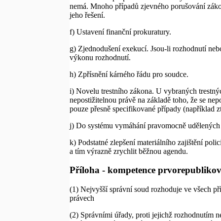
nemá. Mnoho případů zjevného porušování zákonů s
jeho řešení.
f) Ustavení finanční prokuratury.
g) Zjednodušení exekucí. Jsou-li rozhodnutí neb
výkonu rozhodnutí.
h) Zpřísnění kárného řádu pro soudce.
i) Novelu trestního zákona. U vybraných trestný
nepostižitelnou právě na základě toho, že se nep
pouze přesně specifikované případy (například z
j) Do systému vymáhání pravomocně udělených p
k) Podstatné zlepšení materiálního zajištění pol
a tím výrazně zrychlit běžnou agendu.
Příloha - kompetence prvorepubliko
(1) Nejvyšší správní soud rozhoduje ve všech p
právech
(2) Správními úřady, proti jejichž rozhodnutím n