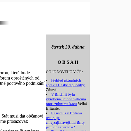
čtvrtek 30. dubna
O B S A H
CO JE NOVÉHO V ČR:
rou, která bude
eforem oproštěných od
Přehled aktuálních
tně poctivého podnikání.
zpráv z České republiky:
Zdraví:
V Británii byla
vyrobena účinná vakcína
proti zubnímu kazu
Velká
Británie:
Rasismus v Británii
 Stát musí dát občanovi
ustupuje
eme prosazovat:
a nejzajímavějšími Brity
jsou dnes černoši?