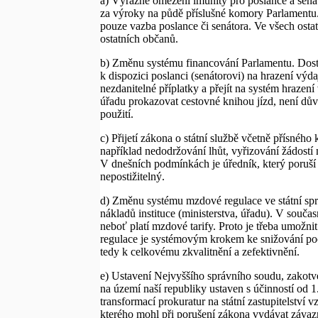
a) Výrazné omezení imunity pro poslance a senát
za výroky na půdě příslušné komory Parlamentu.
pouze vazba poslance či senátora. Ve všech ostat
ostatních občanů.
b) Změnu systému financování Parlamentu. Dostáv
k dispozici poslanci (senátorovi) na hrazení vý
nezdanitelné příplatky a přejít na systém hraze
úřadu prokazovat cestovné knihou jízd, není dův
použití.
c) Přijetí zákona o státní službě včetně přísnéh
například nedodržování lhůt, vyřizování žádost
V dnešních podmínkách je úředník, který poruší 
nepostižitelný.
d) Změnu systému mzdové regulace ve státní sp
nákladů instituce (ministerstva, úřadu). V souča
neboť platí mzdové tarify. Proto je třeba umožn
regulace je systémovým krokem ke snižování poč
tedy k celkovému zkvalitnění a zefektivnění.
e) Ustavení Nejvyššího správního soudu, zakotv
na území naší republiky ustaven s účinností od 
transformací prokuratur na státní zastupitelstv
kterého mohl při porušení zákona vydávat závazn