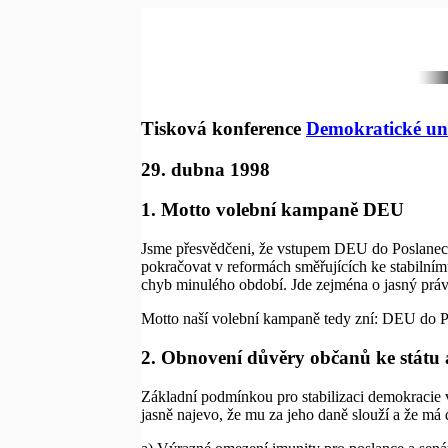
Tisková konference
Demokratické un
29. dubna 1998
1. Motto volební kampaně DEU
Jsme přesvědčeni, že vstupem DEU do Poslanec
pokračovat v reformách směřujících ke stabilní
chyb minulého období. Jde zejména o jasný práv
Motto naší volební kampaně tedy zní: DEU do 
2. Obnovení důvěry občanů ke státu a
Základní podmínkou pro stabilizaci demokracie v
jasně najevo, že mu za jeho daně slouží a že m