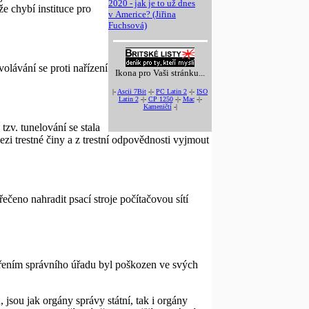
2020 - jak je to už dnes
e chybí instituce pro
v Americe? (Jiřina
Fuchsová)
lávání se proti nařízení
Ikona pro Vaši stránku...
|-
Ascii 7Bit
-|-
PC Latin 2
-|-
ISO
Latin 2
-|-
CP 1250
-|-
Mac
-|-
Kameničtí
-|
zv. tunelování se stala
ezi trestné činy a z trestní odpovědnosti vyjmout
ečeno nahradit psací stroje počítačovou sítí
třením správního úřadu byl poškozen ve svých
jsou jak orgány správy státní, tak i orgány