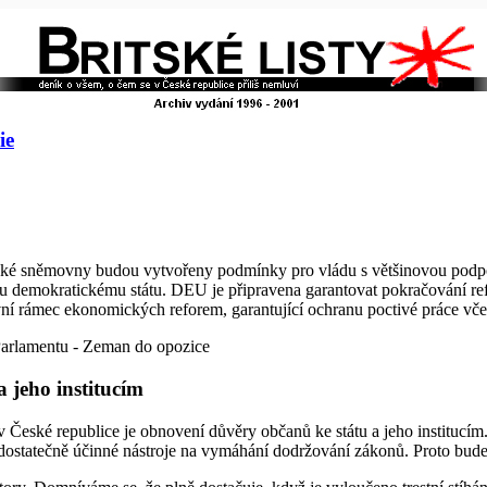
ie
ké sněmovny budou vytvořeny podmínky pro vládu s většinovou podpo
mu demokratickému státu. DEU je připravena garantovat pokračování r
ní rámec ekonomických reforem, garantující ochranu poctivé práce vče
Parlamentu - Zeman do opozice
 jeho institucím
 České republice je obnovení důvěry občanů ke státu a jeho institucím.
á dostatečně účinné nástroje na vymáhání dodržování zákonů. Proto bud