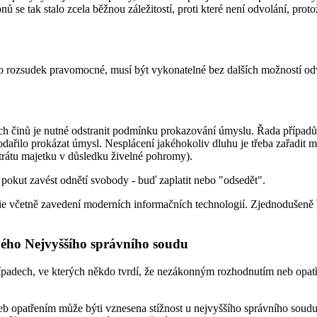
e tak stalo zcela běžnou záležitostí, proti které není odvolání, protož
o rozsudek pravomocné, musí být vykonatelné bez dalších možností odvo
ch činů je nutné odstranit podmínku prokazování úmyslu. Řada případů t
odařilo prokázat úmysl. Nesplácení jakéhokoliv dluhu je třeba zařadit m
trátu majetku v důsledku živelné pohromy).
okut zavést odnětí svobody - buď zaplatit nebo "odsedět".
icie včetně zavedení moderních informačních technologií. Zjednodušeně ř
vého Nejvyššího správního soudu
řípadech, ve kterých někdo tvrdí, že nezákonným rozhodnutím neb opa
eb opatřením může býti vznesena stížnost u nejvyššího správního soudu, 