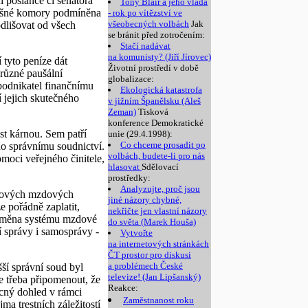
í poslance či senátora
Tony Blair a jeho vláda
slušné komory podmíněna
- rok po vítězství ve
všeobecných volbách
Jak
odlišovat od všech
se bránit před zotročením:
Stačí nadávat
na komunisty? (Jiří Jírovec)
 tyto peníze dát
Životní prostředí v době
 různé paušální
globalizace:
 podnikatel finančnímu
Ekologická katastrofa
 jejich skutečného
v jižním Španělsku (Aleš
Zeman)
Tisková
konference Demokratické
st kárnou. Sem patří
unie (29.4.1998):
Co chceme prosadit po
no správnímu soudnictví.
volbách, budete-li pro nás
moci veřejného činitele,
hlasovat
Sdělovací
prostředky:
Analyzujte, proč jsou
elkových mzdových
jiné názory chybné,
e pořádně zaplatit,
nekřičte jen vlastní názory
. Změna systému mzdové
do světa (Marek Houša)
 správy i samosprávy -
Vytvořte
na internetových stránkách
ČT prostor pro diskusi
a problémech České
ší správní soud byl
televize! (Jan Lipšanský)
e třeba připomenout, že
Reakce:
ecný dohled v rámci
Zaměstnanost roku
a trestních záležitostí