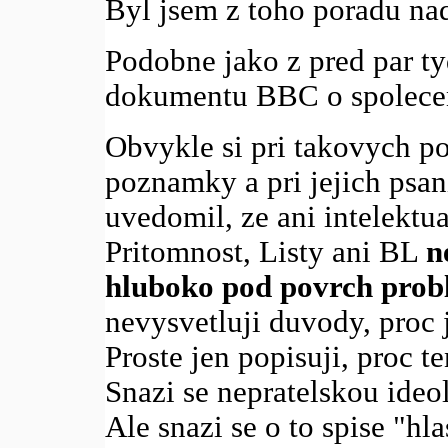
Byl jsem z toho poradu na
Podobne jako z pred par t
dokumentu BBC o spolecen
Obvykle si pri takovych p
poznamky a pri jejich psan
uvedomil, ze ani intelektu
Pritomnost, Listy ani BL
n
hluboko pod povrch pro
nevysvetluji duvody, proc j
Proste jen popisuji, proc te
Snazi se nepratelskou ideol
Ale snazi se o to spise "hl