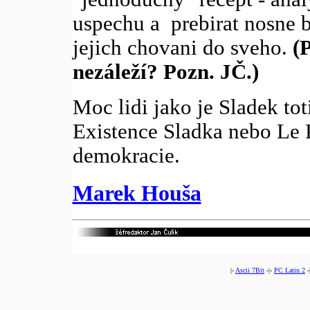
uspechu a prebirat nosne 
jejich chovani do sveho.
(
nezáleží? Pozn. JČ.)
Moc lidi jako je Sladek tot
Existence Sladka nebo Le P
demokracie.
Marek Houša
|-
Ascii 7Bit
-|-
PC Latin 2
-