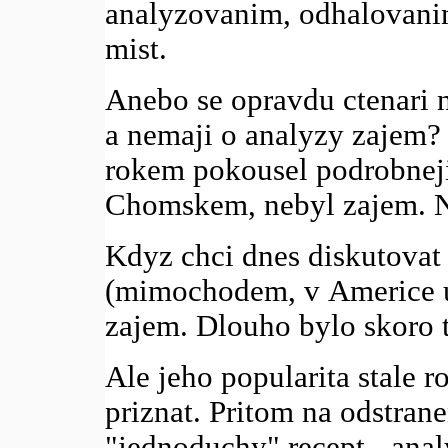
analyzovanim, odhalovanim
mist.
Anebo se opravdu ctenari n
a nemaji o analyzy zajem?
rokem pokousel podrobneji
Chomskem, nebyl zajem. N
Kdyz chci dnes diskutovat
(mimochodem, v Americe u
zajem. Dlouho bylo skoro t
Ale jeho popularita stale ro
priznat. Pritom na odstranen
"jednoduchy" recept - anal