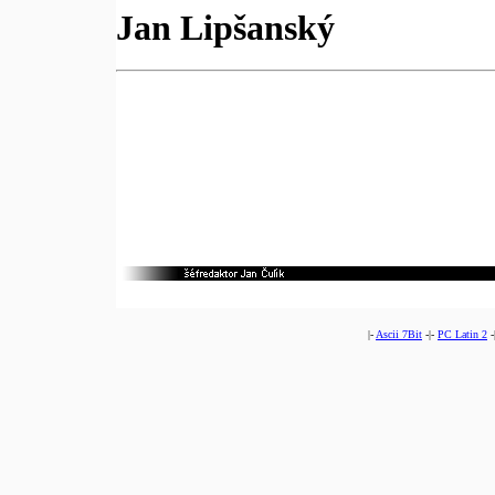
Jan Lipšanský
|-
Ascii 7Bit
-|-
PC Latin 2
-