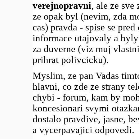
verejnopravni
, ale ze sve
ze opak byl (nevim, zda m
cas) pravda - spise se pred
informace utajovaly a byl
za duverne (viz muj vlastni
prihrat polivcicku).
Myslim, ze pan Vadas timt
hlavni, co zde ze strany te
chybi - forum, kam by moh
koncesionari svymi otazkam
dostalo pravdive, jasne, b
a vycerpavajici odpovedi.