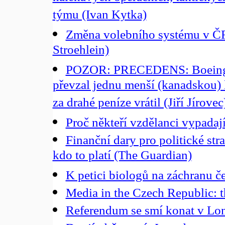
týmu (Ivan Kytka)
Změna volebního systému v Č
Stroehlein)
POZOR: PRECEDENS: Boeing a
převzal jednu menší (kanadskou) le
za drahé peníze vrátil (Jiří Jírovec
Proč někteří vzdělanci vypadají 
Finanční dary pro politické st
kdo to platí (The Guardian)
K petici biologů na záchranu č
Media in the Czech Republic: the
Referendum se smí konat v Lon