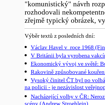
"komunistický" návrh rozp
rozhodovali nekompetentně
zřejmě typický obrázek, vyh
Výběr textů z posledních dní:
Václav Havel v roce 1968 (Fin
V Británii byla vyrobena vakc
Ekonomický vývoj ve světě: B
Rakovině způsobované kouření
Vysoký činitel ČT byl po volb
na policii - je nezávislost veřejn
Nacházející volby v ČR: Nerozh
scény (Andrew Stroehlein)