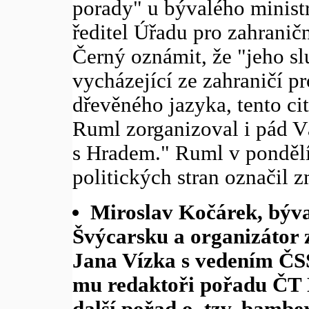
porady" u bývalého ministr
ředitel Úřadu pro zahranič
Černý oznámit, že "jeho sl
vycházející ze zahraničí p
dřevěného jazyka, tento cit
Ruml zorganizoval i pád Vá
s Hradem." Ruml v ponděl
politických stran označil z
Miroslav Kočárek, býva
Švýcarsku a organizátor
Jana Vízka s vedením ČSS
mu redaktoři pořadu ČT N
další pořad o tzv. bamber