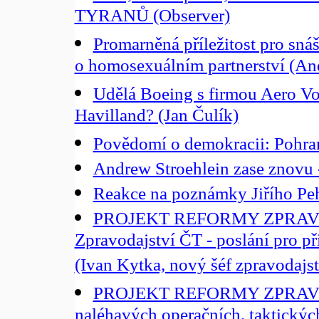
TYRANŮ (Observer)
Promarněná příležitost pro sná
o homosexuálním partnerství (An
Udělá Boeing s firmou Aero Vo
Havilland? (Jan Čulík)
Povědomí o demokracii: Pohrani
Andrew Stroehlein zase znovu -
Reakce na poznámky Jiřího Pe
PROJEKT REFORMY ZPRAV
Zpravodajství ČT - poslání pro příš
(Ivan Kytka, nový šéf zpravodajs
PROJEKT REFORMY ZPRAVO
naléhavých operačních, taktickýc