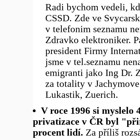
Radi bychom vedeli, kdo
CSSD. Zde ve Svycarsk
v telefonim seznamu ne
Zdravko elektroniker. P
president Firmy Interna
jsme v tel.seznamu nena
emigranti jako Ing Dr.
za totality v Jachymov
Lukastik, Zuerich.
V roce 1996 si myslelo 
privatizace v ČR byl "při
procent lidí.
Za příliš roz