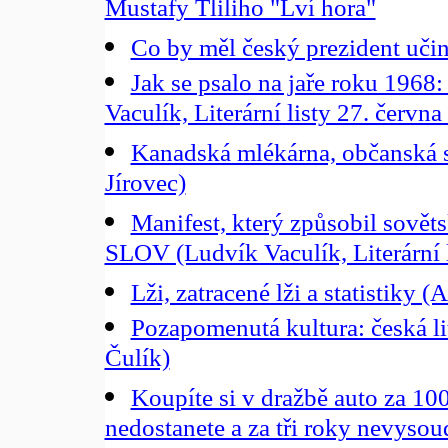
Mustafy Tliliho "Lví hora"
Co by měl český prezident učin
Jak se psalo na jaře roku 1968
Vaculík, Literární listy 27. červn
Kanadská mlékárna, občanská s
Jírovec)
Manifest, který způsobil sově
SLOV (Ludvík Vaculík, Literární l
Lži, zatracené lži a statistiky 
Pozapomenutá kultura: česká lit
Čulík)
Koupíte si v dražbě auto za 100
nedostanete a za tři roky nevysou