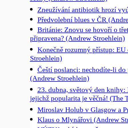
Zneužívání antibiotik hrozí vy
Předvolební blues v ČR (Andre
Británie: Znovu se hovoří o tře
připravena? (Andrew Stroehlein)
Konečně rozumný přístup: EU 
Stroehlein)
Čeští poslanci: nechodíte-li do
(Andrew Stroehlein)
23. dubna, světový den knihy: 
jejichž popularita je věčná! (The 
Miroslav Holub v Glasgow a Pr
Klaus o Mlynářovi (Andrew Str