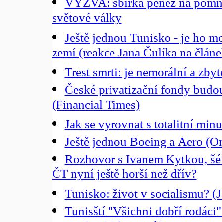
VÝZVA: sbírka peněz na pomní
světové války
Ještě jednou Tunisko - je ho 
zemí (reakce Jana Čulíka na člán
Trest smrti: je nemorální a zb
České privatizační fondy budo
(Financial Times)
Jak se vyrovnat s totalitní minul
Ještě jednou Boeing a Aero (On
Rozhovor s Ivanem Kytkou, šéf
ČT nyní ještě horší než dřív?
Tunisko: život v socialismu? (
Tunisští "Všichni dobří rodáci"