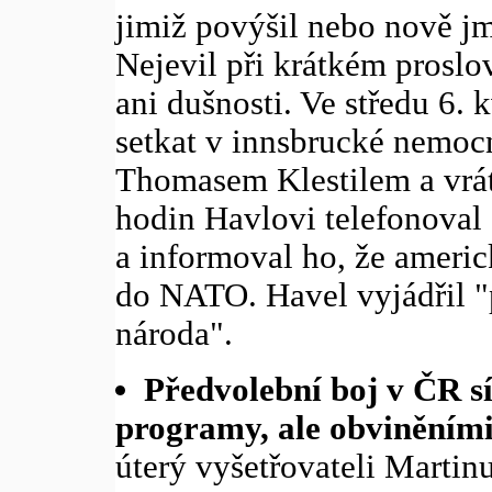
jimiž povýšil nebo nově j
Nejevil při krátkém prosl
ani dušnosti. Ve středu 6.
setkat v innsbrucké nemoc
Thomasem Klestilem a vrát
hodin Havlovi telefonoval 
a informoval ho, že americ
do NATO. Havel vyjádřil "
národa".
Předvolební boj v ČR sí
programy, ale obviněním
úterý vyšetřovateli Martin