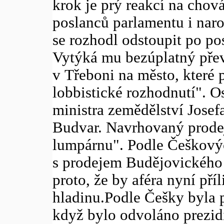
krok je prý reakcí na chov
poslanců parlamentu i nar
se rozhodl odstoupit po po
Vytýká mu bezúplatný přev
v Třeboni na město, které p
lobbistické rozhodnutí". O
ministra zemědělství Jose
Budvar. Navrhovaný prodej
lumpárnu". Podle Češkový
s prodejem Budějovického
proto, že by aféra nyní příl
hladinu.Podle Češky byla p
když bylo odvoláno prezi