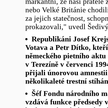
markantní, že naši přátel
nebo Velké Británie chodil
za jejich statečnost, schopno
prokazovali," uvedl Šedivý
Republikáni Josef Krej
Votava a Petr Dítko, kteří
německého pietního aktu
v Terezíně v červenci 199
přijali únorovou amnestii
několikaleté trestní stíhá
Šéf Fondu národního ma
vzdává funkce předsedy