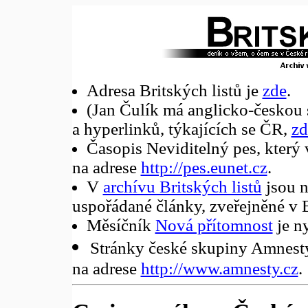
Adresa Britských listů je
zde
.
(Jan Čulík má anglicko-českou 
a hyperlinků, týkajících se ČR,
zd
Časopis Neviditelný pes, který 
na adrese
http://pes.eunet.cz
.
V
archívu Britských listů
jsou n
uspořádané články, zveřejněné v 
Měsíčník
Nová přítomnost
je ny
Stránky české skupiny Amnesty 
na adrese
http://www.amnesty.cz
.