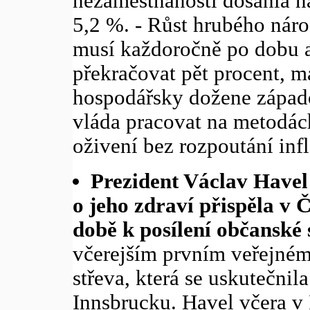
nezaměstnanosti dosáhla n
5,2 %. - Růst hrubého nár
musí každoročně po dobu as
překračovat pět procent, m
hospodářsky dožene západ
vláda pracovat na metodác
oživení bez rozpoutání inf
Prezident Václav Havel
o jeho zdraví přispěla v 
době k posílení občanské 
včerejším prvním veřejném
střeva, která se uskutečni
Innsbrucku. Havel včera v