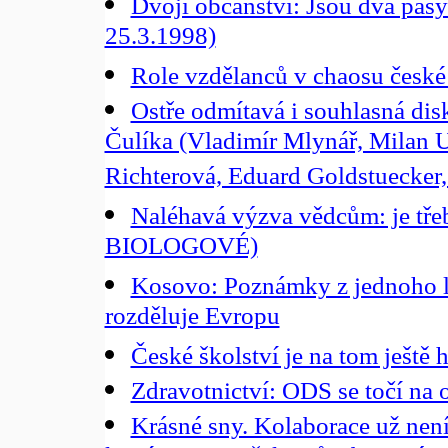
Dvojí občanství: Jsou dva pasy 
25.3.1998)
Role vzdělanců v chaosu české 
Ostře odmítavá i souhlasná di
Čulíka (Vladimír Mlynář, Milan U
Richterová, Eduard Goldstuecker,
Naléhavá výzva vědcům: je tře
BIOLOGOVÉ)
Kosovo: Poznámky z jednoho l
rozděluje Evropu
České školství je na tom ještě h
Zdravotnictví: ODS se točí na o
Krásné sny. Kolaborace už nen