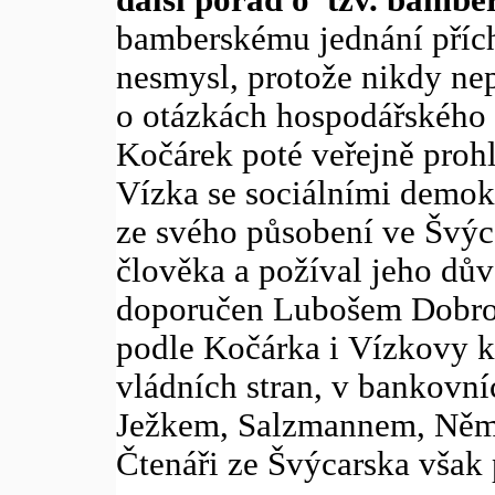
bamberskému jednání přích
nesmysl, protože nikdy ne
o otázkách hospodářského 
Kočárek poté veřejně prohl
Vízka se sociálními demokr
ze svého působení ve Švýc
člověka a požíval jeho dův
doporučen Lubošem Dobrov
podle Kočárka i Vízkovy k
vládních stran, v bankovní
Ježkem, Salzmannem, Němc
Čtenáři ze Švýcarska však 