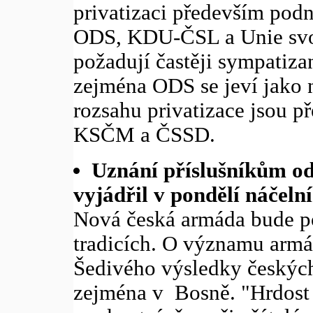
privatizaci především podn
ODS, KDU-ČSL a Unie svobo
požadují častěji sympatizan
zejména ODS se jeví jako
rozsahu privatizace jsou p
KSČM a ČSSD.
Uznání příslušníkům od
vyjádřil v pondělí náčeln
Nová česká armáda bude po
tradicích. O významu armá
Šedivého výsledky českých
zejména v Bosně. "Hrdost 