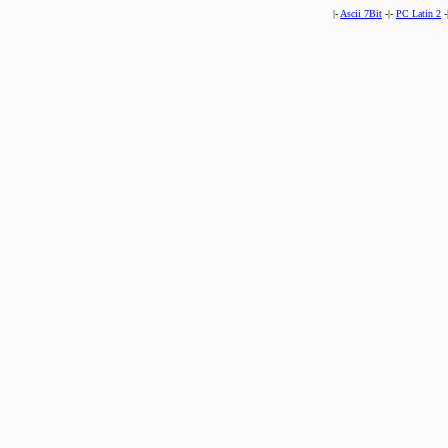
|-
Ascii 7Bit
-|-
PC Latin 2
-