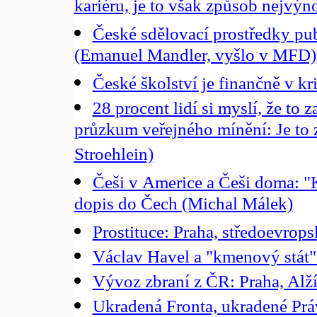
kariéru, je to však způsob nejvýn
České sdělovací prostředky publ
(Emanuel Mandler, vyšlo v MFD)
České školství je finančně v kri
28 procent lidí si myslí, že to 
průzkum veřejného mínění: Je to 
Stroehlein)
Češi v Americe a Češi doma: "
dopis do Čech (Michal Málek)
Prostituce: Praha, středoevro
Václav Havel a "kmenový stát"
Vývoz zbraní z ČR: Praha, Alží
Ukradená Fronta, ukradené Práv