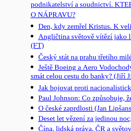
podnikatelství a soudnictví
O NÁPRAVU?
Den, kdy zemřel Kristus. K ve
Angličtina světově vítězí jako 
(FT)
Český stát na prahu třetího mil
Ještě Boeing a Aero Vodochod
smát celou cestu do banky? (Jiří J
Jak bojovat proti nacionalisti
Paul Johnson: Co způsobuje, 
O české zaprdlosti (Jan Lipšan
Deset let vězení za jedinou no
Čína, lidská práva, ČR a sv