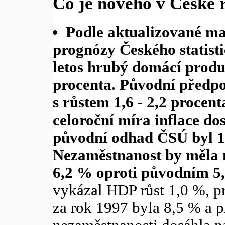
Co je nového v České 
Podle aktualizované m
prognózy Českého statist
letos hrubý domácí produ
procenta. Původní předpo
s růstem 1,6 - 2,2 procen
celoroční míra inflace do
původní odhad ČSÚ byl 1
Nezaměstnanost by měla 
6,2 % oproti původním 5
vykázal HDP růst 1,0 %, p
za rok 1997 byla 8,5 % a 