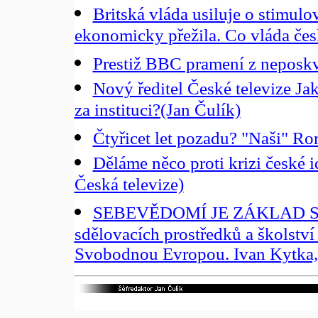
Britská vláda usiluje o stimul
ekonomicky přežila. Co vláda čes
Prestiž BBC pramení z neposkvr
Nový ředitel České televize Ja
za instituci?(Jan Čulík)
Čtyřicet let pozadu? "Naši" R
Děláme něco proti krizi české i
Česká televize)
SEBEVĚDOMÍ JE ZÁKLAD SVO
sdělovacích prostředků a školství
Svobodnou Evropou. Ivan Kytka, 