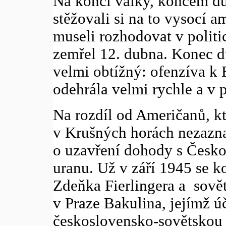
Na konci války, koncem du
stěžovali si na to vysocí ame
museli rozhodovat v polit
zemřel 12. dubna. Konec d
velmi obtížný: ofenzíva k 
odehrála velmi rychle a v 
Na rozdíl od Američanů, kt
v Krušných horách nezazna
o uzavření dohody s Česk
uranu. Už v září 1945 se 
Zdeňka Fierlingera a sově
v Praze Bakulina, jejímž ú
československo-sovětskou 