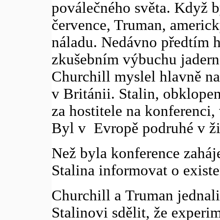
poválečného světa. Když b
července, Truman, americk
náladu. Nedávno předtím 
zkušebním výbuchu jadern
Churchill myslel hlavně n
v Británii. Stalin, obklop
za hostitele na konferenci
Byl v Evropě podruhé v ži
Než byla konference zaháj
Stalina informovat o exis
Churchill a Truman jednali
Stalinovi sdělit, že exper