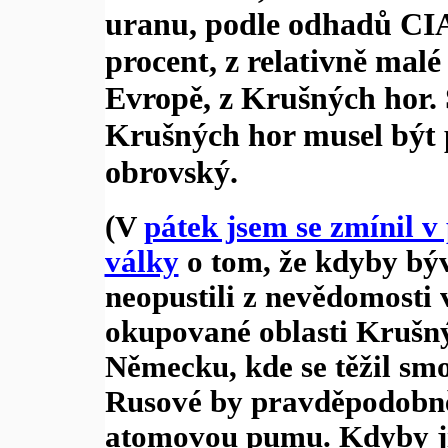
uranu, podle odhadů CIA
procent, z relativně malé 
Evropě, z Krušných hor.
Krušných hor musel být 
obrovský.
(V
pátek jsem se zmínil 
války
o tom, že kdyby bý
neopustili z nevědomosti 
okupované oblasti Krušný
Německu, kde se těžil smo
Rusové by pravděpodobně 
atomovou pumu. Kdyby jí 