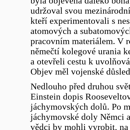
byla objevena daleko bohat
udržoval svou mezinárodní 
kteří experimentovali s nes
atomových a subatomových 
pracovním materiálem. V r
němečtí kolegové urania k
a otevřeli cestu k uvolňov
Objev měl vojenské důsledk
Nedlouho před druhou svět
Einstein dopis Roosevelto
jáchymovských dolů. Po m
jáchymovské doly Němci a 
vědci by mohli vyrobit, na