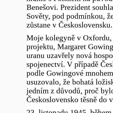
Benešovi. Prezident souhla
Sověty, pod podmínkou, že
zůstane v Československu.
Moje kolegyně v Oxfordu, 
projektu, Margaret Gowing
uranu uzavřely nová hospo
spojenectví. V případě Če
podle Gowingové mnohem v
usuzovalo, že bohatá loži
jedním z důvodů, proč byl
Československo těsně do 
23. listopadu 1945, během 