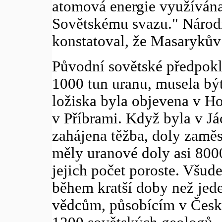
atomová energie využívána
Sovětskému svazu." Národn
konstatoval, že Masarykův 
Původní sovětské předpokla
1000 tun uranu, musela b
ložiska byla objevena v H
v Příbrami. Když byla v J
zahájena těžba, doly zaměs
měly uranové doly asi 800
jejich počet poroste. Všud
během kratší doby než jed
vědcům, působícím v Česko