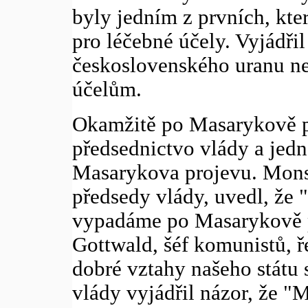
byly jedním z prvních, kte
pro léčebné účely. Vyjádřil
československého uranu n
účelům.
Okamžitě po Masarykově pr
předsednictvo vlády a je
Masarykova projevu. Mons
předsedy vlády, uvedl, že
vypadáme po Masarykově p
Gottwald, šéf komunistů, ř
dobré vztahy našeho státu
vlády vyjádřil názor, že "