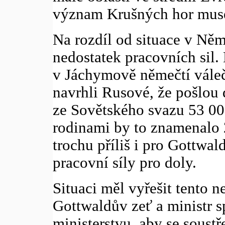
význam Krušných hor musel
Na rozdíl od situace v Ně
nedostatek pracovních sil.
v Jáchymově němečtí válečn
navrhli Rusové, že pošlou
ze Sovětského svazu 53 000
rodinami by to znamenalo 
trochu příliš i pro Gottwald
pracovní síly pro doly.
Situaci měl vyřešit tento 
Gottwaldův zeť a ministr s
ministerstvu, aby se soust