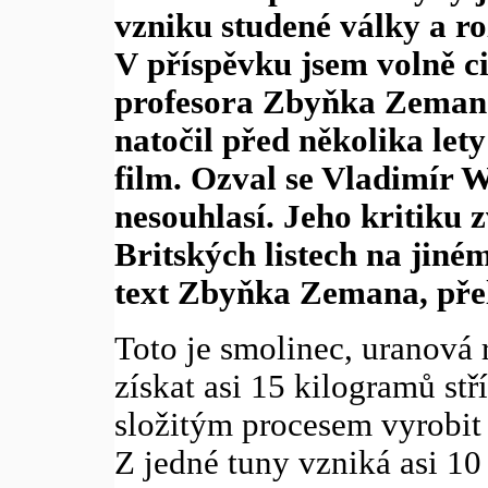
vzniku studené války a ro
V příspěvku jsem volně c
profesora Zbyňka Zemana,
natočil před několika let
film. Ozval se Vladimír 
nesouhlasí. Jeho kritiku 
Britských listech na jiné
text Zbyňka Zemana, přel
Toto je smolinec, uranová 
získat asi 15 kilogramů st
složitým procesem vyrobit
Z jedné tuny vzniká asi 1