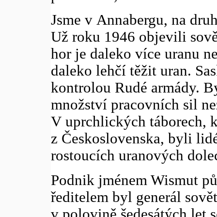
Jsme v Annabergu, na druh
Už roku 1946 objevili sovět
hor je daleko více uranu ne
daleko lehčí těžit uran. S
kontrolou Rudé armády. Byl
množství pracovních sil n
V uprchlických táborech, kd
z Československa, byli lidé
rostoucích uranových dole
Podnik jménem Wismut pův
ředitelem byl generál sově
v polovině šedesátých let 