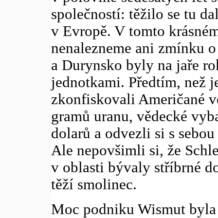
společností: těžilo se tu d
v Evropě. V tomto krásné
nenalezneme ani zmínku o
a Durynsko byly na jaře 
jednotkami. Předtím, než je
zkonfiskovali Američané v
gramů uranu, vědecké vybav
dolarů a odvezli si s sebo
Ale nepovšimli si, že Schle
v oblasti bývaly stříbrné 
těží smolinec.
Moc podniku Wismut byla o