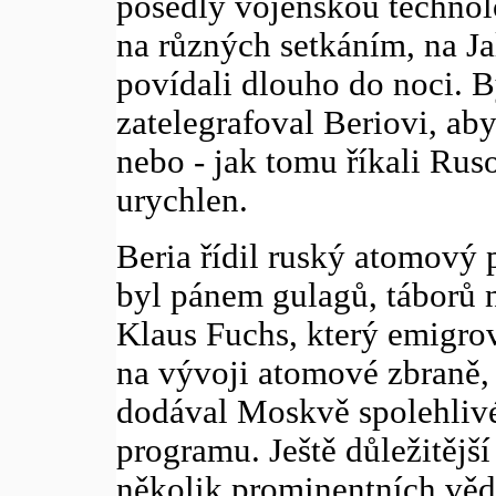
posedlý vojenskou technolo
na různých setkáním, na Jal
povídali dlouho do noci. B
zatelegrafoval Beriovi, ab
nebo - jak tomu říkali Rus
urychlen.
Beria řídil ruský atomový
byl pánem gulagů, táborů 
Klaus Fuchs, který emigrov
na vývoji atomové zbraně, 
dodával Moskvě spolehliv
programu. Ještě důležitějš
několik prominentních vědc