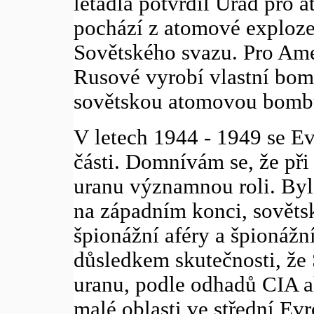
letadla potvrdil Úřad pro a
pochází z atomové exploze
Sovětského svazu. Pro Amer
Rusové vyrobí vlastní bom
sovětskou atomovou bombu
V letech 1944 - 1949 se E
části. Domnívám se, že při
uranu významnou roli. Byl
na západním konci, sovětsk
špionážní aféry a špionážní
důsledkem skutečnosti, že 
uranu, podle odhadů CIA al
malé oblasti ve střední Ev