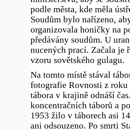
podle města, kde měla ústř
Soudům bylo nařízeno, aby 
organizovala honičky na po
předávány soudům. U uran
nucených prací. Začala je ří
vzoru sovětského gulagu.
Na tomto místě stával tábo
fotografie Rovnosti z roku
tábora v krajině odnáší ča
koncentračních táborů a po
1953 žilo v táborech asi 
ani odsouzeno. Po smrti St