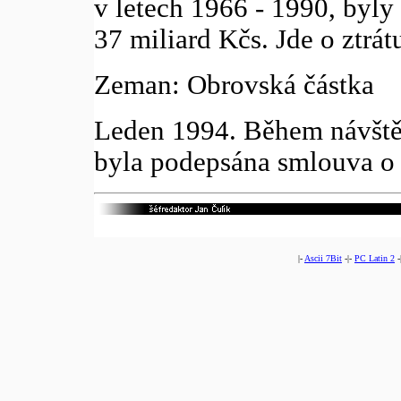
v letech 1966 - 1990, byly
37 miliard Kčs. Jde o ztrát
Zeman: Obrovská částka
Leden 1994. Během návště
byla podepsána smlouva o 
|-
Ascii 7Bit
-|-
PC Latin 2
-