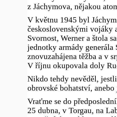
z Jáchymova, nějakou ato
V květnu 1945 byl Jáchym
československými vojáky a
Svornost, Werner a štola sas
jednotky armády generála 
znovuzahájena těžba a v srp
V říjnu okupovala doly Ru
Nikdo tehdy nevěděl, jestl
obrovské bohatství, anebo 
Vraťme se do předposlední
25 dubna, v Torgau, na Lab