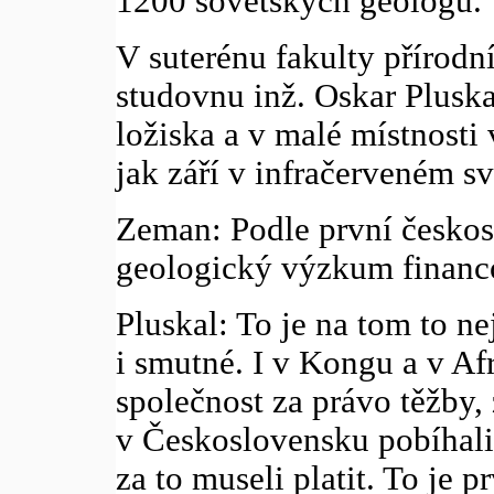
1200 sovětských geologů.
V suterénu fakulty přírodn
studovnu inž. Oskar Plusk
ložiska a v malé místnosti
jak září v infračerveném sv
Zeman: Podle první česko
geologický výzkum financ
Pluskal: To je na tom to n
i smutné. I v Kongu a v Afr
společnost za právo těžby
v Československu pobíhali 
za to museli platit. To je p