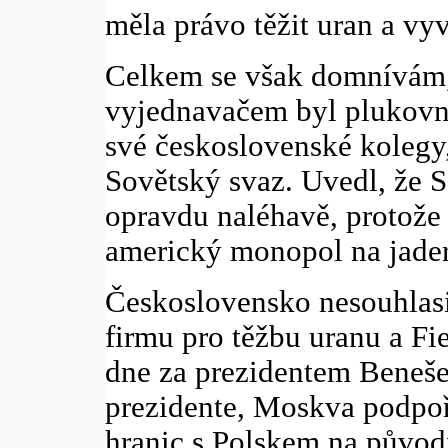
měla právo těžit uran a vy
Celkem se však domnívám,
vyjednavačem byl plukovní
své československé kolegy,
Sovětský svaz. Uvedl, že S
opravdu naléhavě, protože
americký monopol na jader
Československo nesouhlasi
firmu pro těžbu uranu a Fi
dne za prezidentem Beneš
prezidente, Moskva podpoř
hranic s Polskem na původn