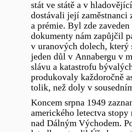
stát ve státě a v hladově
dostávali její zaměstnanci
a prémie. Byl zde zaveden 
dokumenty nám zapůjčil p
v uranových dolech, který 
jeden důl v Annabergu v 
slávu a katastrofu bývalýc
produkovaly každoročně as
tolik, než doly v sousedn
Koncem srpna 1949 zazname
amerického letectva stopy 
nad Dálným Východem. Po