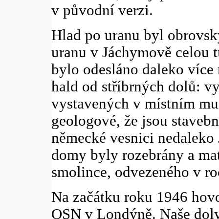
v původní verzi.
Hlad po uranu byl obrovsk
uranu v Jáchymově celou t
bylo odesláno daleko více 
hald od stříbrných dolů: vy
vystavených v místním muze
geologové, že jsou staveb
německé vesnici nedaleko 
domy byly rozebrány a mate
smolince, odvezeného v ro
Na začátku roku 1946 hovo
OSN v Londýně. Naše doly