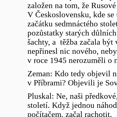
založen na tom, že Rusové 
V Československu, kde se 
začátku sedmnáctého stolet
pozůstatky starých důlních 
šachty, a těžba začala být
nepřinesl nic nového, neb
v roce 1945 nerozuměli o n
Zeman: Kdo tedy objevil n
v Příbrami? Objevili je Sov
Pluskal: Ne, naši předkové,
století. Když jednou náho
počítačem, začal rachotit.