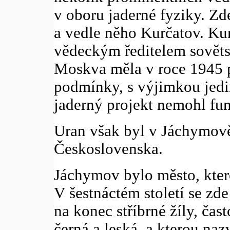
v oboru jaderné fyziky. Zde
a vedle něho Kurčatov. Ku
vědeckým ředitelem sovět
Moskva měla v roce 1945 p
podmínky, s výjimkou jedin
jaderný projekt nemohl fu
Uran však byl v Jáchymově
Československa.
Jáchymov bylo město, kter
V šestnáctém století se zde 
na konec stříbrné žíly, čast
černá a leská, a kterou naz