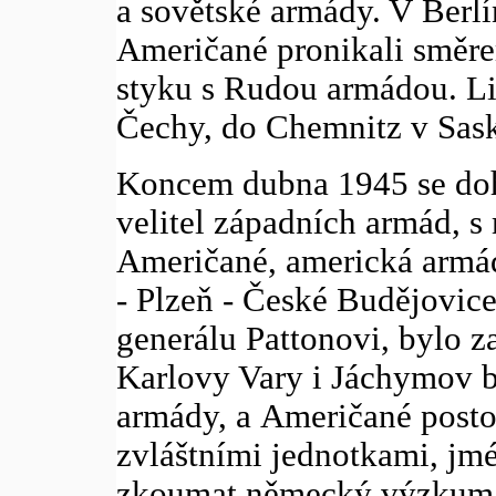
a sovětské armády. V Berlí
Američané pronikali směre
styku s Rudou armádou. Lin
Čechy, do Chemnitz v Sas
Koncem dubna 1945 se doh
velitel západních armád, 
Američané, americká armád
- Plzeň - České Budějovice
generálu Pattonovi, bylo z
Karlovy Vary i Jáchymov b
armády, a Američané postou
zvláštními jednotkami, jm
zkoumat německý výzkum v