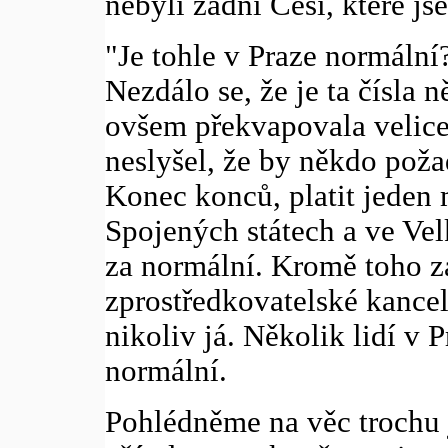
nebyli žádní Češi, které js
"Je tohle v Praze normální?
Nezdálo se, že je ta čísla 
ovšem překvapovala velice
neslyšel, že by někdo poža
Konec konců, platit jeden 
Spojených státech a ve Vel
za normální. Kromě toho z
zprostředkovatelské kancelá
nikoliv já. Několik lidí v P
normální.
Pohlédněme na věc trochu j