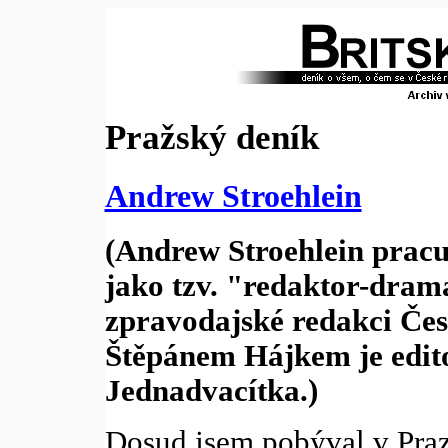
Pražský deník
Andrew Stroehlein
(Andrew Stroehlein pracu
jako tzv. "redaktor-dram
zpravodajské redakci Česk
Štěpánem Hájkem je edi
Jednadvacítka.)
Dosud jsem pobýval v Pra