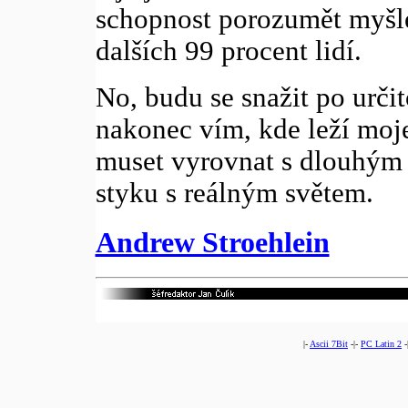
schopnost porozumět myšle
dalších 99 procent lidí.
No, budu se snažit po určit
nakonec vím, kde leží moje
muset vyrovnat s dlouhým 
styku s reálným světem.
Andrew Stroehlein
|-
Ascii 7Bit
-|-
PC Latin 2
-