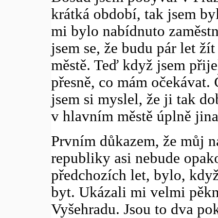
krátká období, tak jsem by
mi bylo nabídnuto zaměstná
jsem se, že budu pár let ž
městě. Teď když jsem přijel
přesně, co mám očekávat. Č
jsem si myslel, že ji tak 
v hlavním městě úplně jina
Prvním důkazem, že můj n
republiky asi nebude opa
předchozích let, bylo, když
byt. Ukázali mi velmi pěk
Vyšehradu. Jsou to dva pok