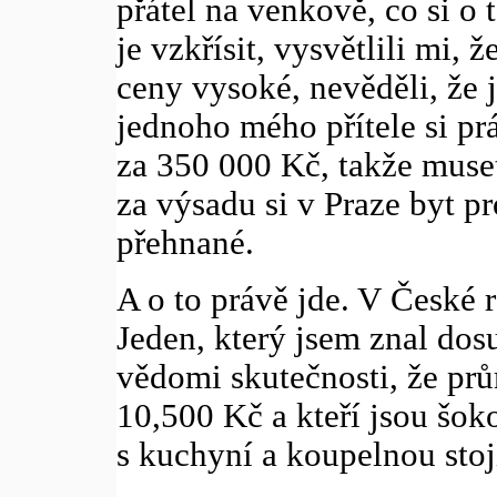
přátel na venkově, co si o 
je vzkřísit, vysvětlili mi, 
ceny vysoké, nevěděli, že je
jednoho mého přítele si pr
za 350 000 Kč, takže muset
za výsadu si v Praze byt p
přehnané.
A o to právě jde. V České r
Jeden, který jsem znal dosu
vědomi skutečnosti, že prů
10,500 Kč a kteří jsou šo
s kuchyní a koupelnou sto