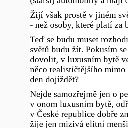
(starší) automobily a mají
Žijí však prostě v jiném sv
- než osoby, které platí za
Teď se budu muset rozhodn
světů budu žít. Pokusím se 
dovolit, v luxusním bytě v
něco realističtějšího mim
den dojíždět?
Nejde samozřejmě jen o pe
v onom luxusním bytě, odří
v České republice dobře z
žije jen mizivá elitní menši