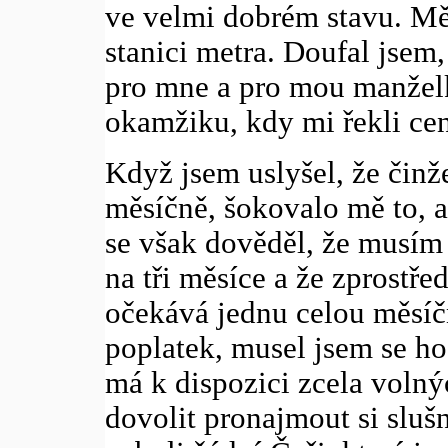
ve velmi dobrém stavu. Měl
stanici metra. Doufal jsem,
pro mne a pro mou manželk
okamžiku, kdy mi řekli ce
Když jsem uslyšel, že čin
měsíčně, šokovalo mě to, a
se však dověděl, že musím 
na tři měsíce a že zprostře
očekává jednu celou měsíčn
poplatek, musel jsem se h
má k dispozici zcela volný
dovolit pronajmout si sluš