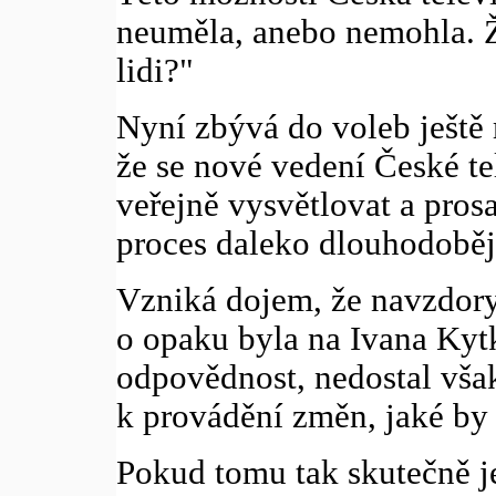
neuměla, anebo nemohla. Že
lidi?"
Nyní zbývá do voleb ještě
že se nové vedení České te
veřejně vysvětlovat a pros
proces daleko dlouhodobějš
Vzniká dojem, že navzdor
o opaku byla na Ivana Kyt
odpovědnost, nedostal vša
k provádění změn, jaké by 
Pokud tomu tak skutečně je