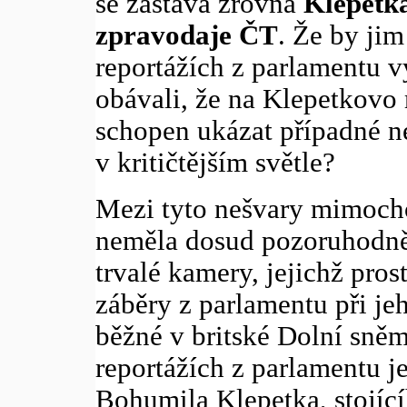
se zastává zrovna
Klepetk
zpravodaje ČT
. Že by jim
reportážích z parlamentu v
obávali, že na Klepetkovo 
schopen ukázat případné n
v kritičtějším světle?
Mezi tyto nešvary mimochod
neměla dosud pozoruhodně
trvalé kamery, jejichž pro
záběry z parlamentu při jeh
běžné v britské Dolní sně
reportážích z parlamentu j
Bohumila Klepetka, stojící