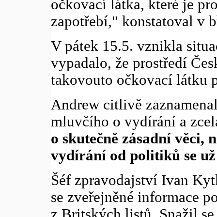
očkovací látka, které je pr
zapotřebí," konstatoval v 
V pátek 15.5. vznikla situ
vypadalo, že prostředí Čes
takovouto očkovací látku p
Andrew citlivě zaznamenal
mluvčího o vydírání a zcela
o skutečně zásadní věci, 
vydírání od politiků se u
Šéf zpravodajství Ivan Kyt
se zveřejněné informace pot
z Britských listů. Snažil s