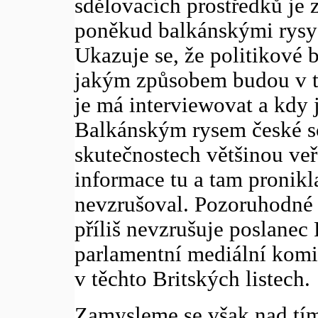
sdělovacích prostředků je 
poněkud balkánskými rysy 
Ukazuje se, že politikové 
jakým způsobem budou v te
je má interviewovat a kdy 
Balkánským rysem české scé
skutečnostech většinou ve
informace tu a tam pronikla 
nevzrušoval. Pozoruhodné j
příliš nevzrušuje poslanec
parlamentní mediální komi
v těchto Britských listech.
Zamysleme se však nad tí