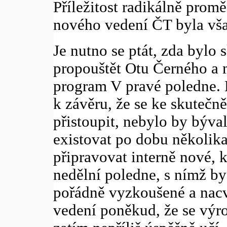
Příležitost radikálně prom
nového vedení ČT byla vš
Je nutno se ptát, zda bylo
propouštět Otu Černého a 
program V pravé poledne.
k závěru, že se ke skutečn
přistoupit, nebylo by býva
existovat po dobu několika
připravovat interně nové, k
nedělní poledne, s nímž by 
pořádně vyzkoušené a nacv
vedení poněkud, že se výr