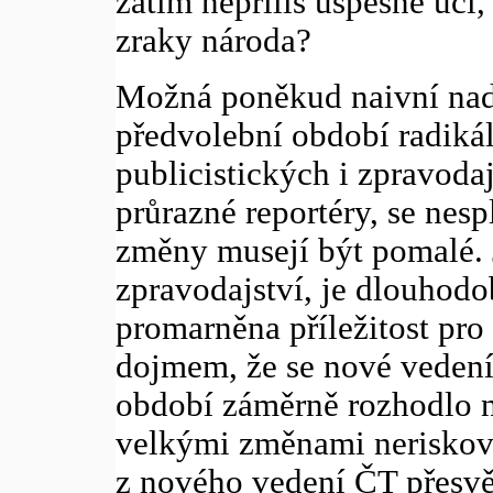
zatím nepříliš úspěšně učí,
zraky národa?
Možná poněkud naivní nadě
předvolební období radikál
publicistických i zpravoda
průrazné reportéry, se nesp
změny musejí být pomalé. J
zpravodajství, je dlouhodo
promarněna příležitost pro 
dojmem, že se nové vedení
období záměrně rozhodlo ni
velkými změnami neriskova
z nového vedení ČT přesvě