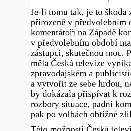
Je-li tomu tak, je to škoda
přirozeně v předvolebním ob
komentátoři na Západě kons
v předvolebním období maj
zástupci, skutečnou moc. 
měla Česká televize vynika
zpravodajském a publicist
a vytvořit ze sebe hrdou, n
by dokázala přispívat k ro
rozbory situace, padni kom
pak po volbách obtížné zli
Této možnosti Česká televi