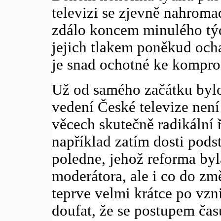
televizi se zjevně nahromad
zdálo koncem minulého týd
jejich tlakem poněkud och
je snad ochotné ke kompr
Už od samého začátku byl
vedení České televize není
věcech skutečně radikální 
například zatím dosti pods
poledne, jehož reforma byl
moderátora, ale i co do zm
teprve velmi krátce po vz
doufat, že se postupem čas