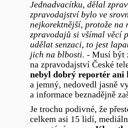
Jednadvacítku, dělal zprav
zpravodajství bylo ve srovn
nejkorektnější, protože na 
zpravodajů si všímal věcí 
udělat senzaci, to jest lapa
jich na blbosti.
- Musí být 
na zpravodajství České tel
nebyl dobrý reportér ani
a jemný, nedovedl jasně v
a informace beznadějně za
Je trochu podivné, že přes
celkem asi 15 lidí, mediá