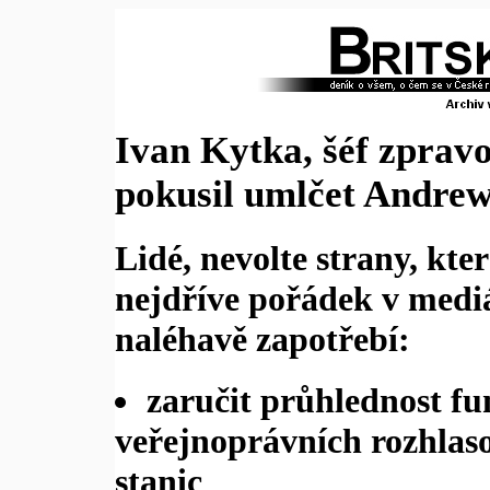
Ivan Kytka, šéf zpravo
pokusil umlčet Andrew
Lidé, nevolte strany, kte
nejdříve pořádek v mediál
naléhavě zapotřebí:
zaručit průhlednost f
veřejnoprávních rozhlaso
stanic