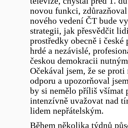
televize, chystal před 1. 
novou funkci, zdůrazňoval
nového vedení ČT bude vy
strategii, jak přesvědčit li
prostředky obecně i české 
hrdé a nezávislé, profesio
českou demokracii nutným
Očekával jsem, že se pro
odporu a upozorňoval jsem
by si nemělo příliš všímat
intenzívně uvažovat nad t
lidem nepřátelským.
Během několika týdnů půs