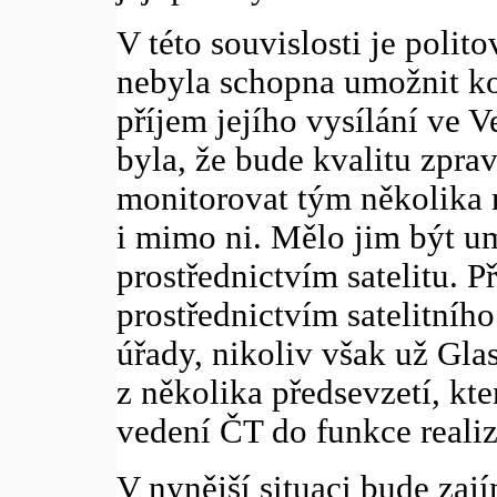
V této souvislosti je poli
nebyla schopna umožnit kou
příjem jejího vysílání ve V
byla, že bude kvalitu zpra
monitorovat tým několika
i mimo ni. Mělo jim být u
prostřednictvím satelitu. P
prostřednictvím satelitního
úřady, nikoliv však už Gla
z několika předsevzetí, kt
vedení ČT do funkce reali
V nynější situaci bude zaj