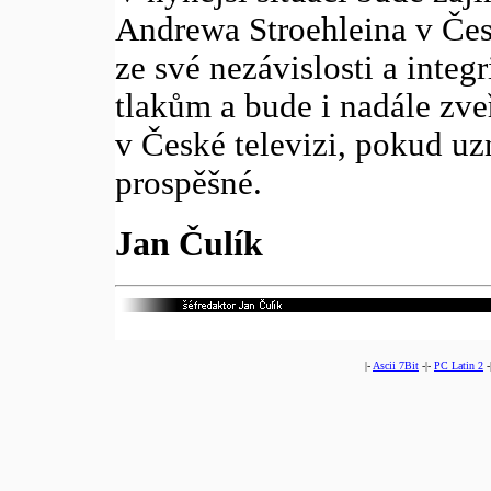
Andrewa Stroehleina v Česk
ze své nezávislosti a integ
tlakům a bude i nadále zve
v České televizi, pokud uzn
prospěšné.
Jan Čulík
|-
Ascii 7Bit
-|-
PC Latin 2
-