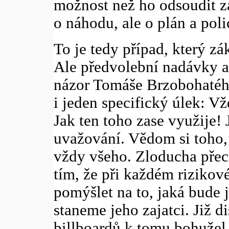
možnost než ho odsoudit z
o náhodu, ale o plán a poli
To je tedy případ, který z
Ale předvolební nadávky a
názor Tomáše Brzobohatéh
i jeden specifický úlek: Vž
Jak ten toho zase využije!
uvažování. Vědom si toho,
vždy všeho. Zloducha přec
tím, že při každém riziko
pomýšlet na to, jaká bude j
staneme jeho zajatci. Již 
billboardů k tomu bohužel 