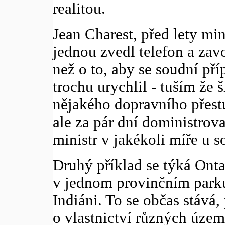
realitou.
Jean Charest, před lety min
jednou zvedl telefon a zav
než o to, aby se soudní pří
trochu urychlil - tuším že 
nějakého dopravního přestu
ale za pár dní doministrova
ministr v jakékoli míře u s
Druhý příklad se týká Onta
v jednom provinčním parku
Indiáni. To se občas stává,
o vlastnictví různých úze