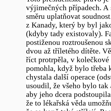
výjimečných případech. A 
směru uplatňovat soudnost
z Kanady, který by byl jak
(kdyby tady existovaly). F
postiženou roztroušenou s
dvou až tříletého dítěte. V
říct protrpěla, v kolečkové
pomohla, když bylo třeba k
chystala další operace (od
usoudil, že všeho bylo tak 
aby jeho dcera podstoupila 
že to lékařská věda umožňu