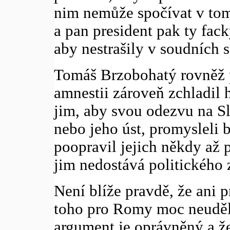
nim nemůže spočívat v tom
a pan president pak ty fac
aby nestrašily v soudních s
Tomáš Brzobohatý rovněž p
amnestii zároveň zchladil
jim, aby svou odezvu na Sl
nebo jeho úst, promysleli 
poopravil jejich někdy až 
jim nedostává politického 
Není blíže pravdě, že ani p
toho pro Romy moc neuděla
argument je oprávněný a ž