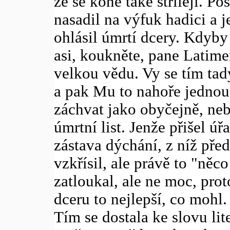
že se koně také střílejí. Po
nasadil na výfuk hadici a 
ohlásil úmrtí dcery. Kdyby
asi, koukněte, pane Latim
velkou vědu. Vy se tím tad
a pak Mu to nahoře jednou v
záchvat jako obyčejně, neb
úmrtní list. Jenže přišel úř
zástava dýchání, z níž pře
vzkřísil, ale právě to "něc
zatloukal, ale ne moc, prot
dceru to nejlepší, co mohl.
Tím se dostala ke slovu li