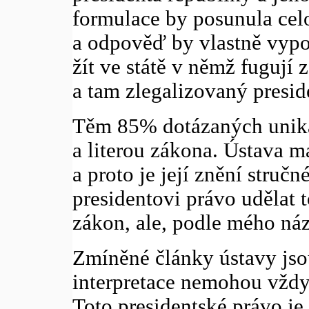
formulace by posunula celo
a odpověď by vlastně vypov
žít ve státě v němž fugují
a tam zlegalizovaný presid
Těm 85% dotázaných uniká,
a literou zákona. Ústava 
a proto je její znění struč
presidentovi právo udělat 
zákon, ale, podle mého náz
Zmíněné články ústavy jsou
interpretace nemohou vždy
Toto presidentské právo je