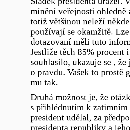
Sládek presidenta urážel.
mínění veřejnosti ohledně
totiž většinou neleží někde
používají se okamžitě. Lze
dotazovaní měli tuto inform
Jestliže těch 85% procent 
souhlasilo, ukazuje se , že
o pravdu. Vašek to prostě 
mu tak.
Druhá možnost je, že otáz
s přihlédnutím k zatimním 
president udělal, za předpo
presidenta republiky a jeh