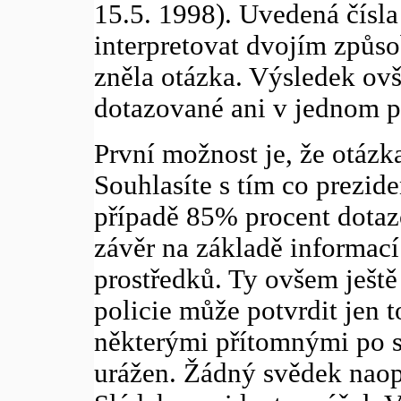
15.5. 1998). Uvedená čísl
interpretovat dvojím způso
zněla otázka. Výsledek ov
dotazované ani v jednom př
První možnost je, že otázk
Souhlasíte s tím co prezid
případě 85% procent dotaz
závěr na základě informací
prostředků. Ty ovšem ještě 
policie může potvrdit jen t
některými přítomnými po 
urážen. Žádný svědek naop