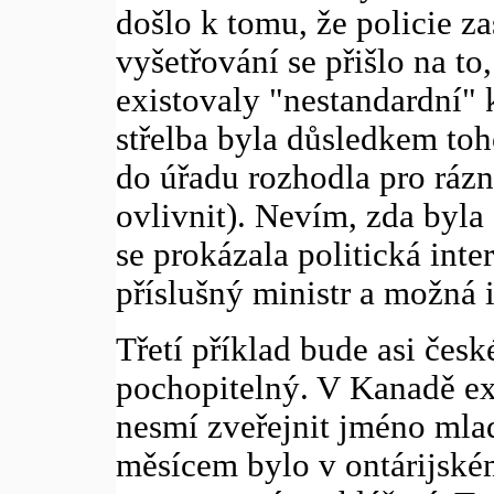
došlo k tomu, že policie z
vyšetřování se přišlo na to
existovaly "nestandardní" k
střelba byla důsledkem toh
do úřadu rozhodla pro rázné
ovlivnit). Nevím, zda byla
se prokázala politická int
příslušný ministr a možná 
Třetí příklad bude asi čes
pochopitelný. V Kanadě ex
nesmí zveřejnit jméno mla
měsícem bylo v ontárijské