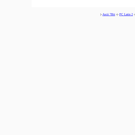
|-
Ascii 7Bit
-|-
PC Latin 2
-