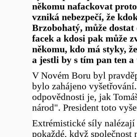
někomu nafackovat proto, ž
vzniká nebezpečí, že kdo
Brzobohatý, může dostat
facek a kdosi pak může zv
někomu, kdo má styky, že 
a jestli by s tím pan ten 
V Novém Boru byl pravděp
bylo zahájeno vyšetřování.
odpovědnosti je, jak Tomáš
národ". President toto vyše
Extrémistické síly nalézají
pokaždé, když společnost n