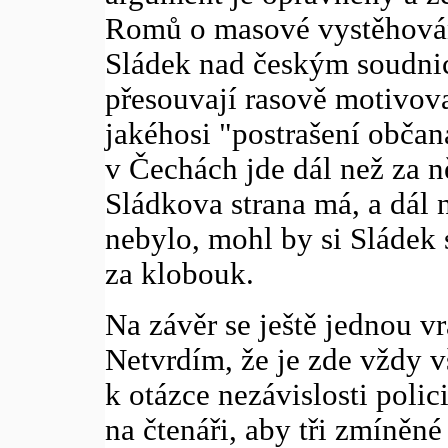
Romů o masové vystěhování
Sládek nad českým soudni
přesouvají rasově motivov
jakéhosi "postrašení občan
v Čechách jde dál než za n
Sládkova strana má, a dál
nebylo, mohl by si Sládek s
za klobouk.
Na závěr se ještě jednou v
Netvrdím, že je zde vždy v
k otázce nezávislosti poli
na čtenáři, aby tři zmíněn