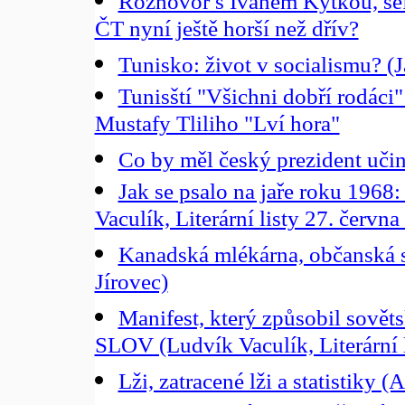
Rozhovor s Ivanem Kytkou, šéf
ČT nyní ještě horší než dřív?
Tunisko: život v socialismu? (
Tunisští "Všichni dobří rodáci"
Mustafy Tliliho "Lví hora"
Co by měl český prezident učin
Jak se psalo na jaře roku 1968
Vaculík, Literární listy 27. červn
Kanadská mlékárna, občanská s
Jírovec)
Manifest, který způsobil sově
SLOV (Ludvík Vaculík, Literární l
Lži, zatracené lži a statistiky 