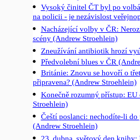
Vysoký činitel ČT byl po volb
na policii - je nezávislost veřejn
Nacházející volby v ČR: Nerozh
scény (Andrew Stroehlein)
Zneužívání antibiotik hrozí vy
Předvolební blues v ČR (Andre
Británie: Znovu se hovoří o tře
připravena? (Andrew Stroehlein)
Konečně rozumný přístup: EU 
Stroehlein)
Čeští poslanci: nechodíte-li do
(Andrew Stroehlein)
23. dubna, světový den knihy: 