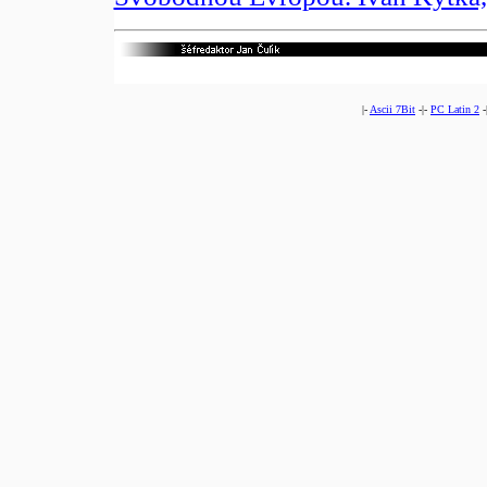
|-
Ascii 7Bit
-|-
PC Latin 2
-