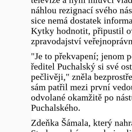
náhlou rezignací svého ná
sice nemá dostatek informa
Kytky hodnotit, připustil
zpravodajství veřejnoprávní 
"Je to překvapení; jenom 
ředitel Puchalský si své os
pečlivěji," zněla bezprost
sám patřil mezi první vedo
odvolané okamžitě po nást
Puchalského.
Zdeňka Šámala, který nahr