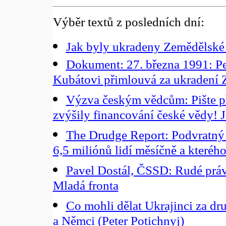
Výběr textů z posledních dní:
Jak byly ukradeny Zemědělské
Dokument: 27. března 1991: Pet
Kubátovi přimlouvá za ukradení
Výzva českým vědcům: Pište př
zvýšily financování české vědy! 
The Drudge Report: Podvratný a
6,5 miliónů lidí měsíčně a kterého
Pavel Dostál, ČSSD: Rudé práv
Mladá fronta
Co mohli dělat Ukrajinci za dr
a Němci (Peter Potichnyj)