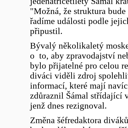
jedenatřicetiletý Šámal k
"Možná, že struktura bude 
řadíme události podle jeji
připustil.
Bývalý několikaletý moske
o to, aby zpravodajství ne
bylo přijatelné pro celou 
diváci viděli zdroj spoleh
informací, které mají navíc
zdůraznil Šámal střídající 
jenž dnes rezignoval.
Změna šéfredaktora divákům