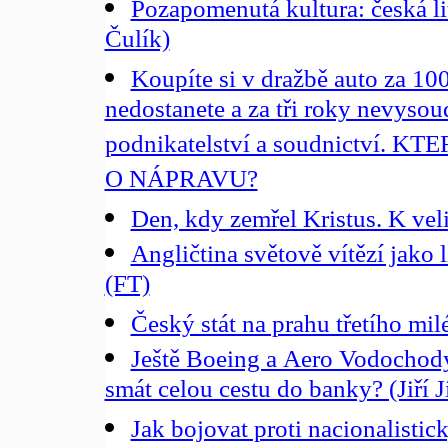
Pozapomenutá kultura: česká lit
Čulík)
Koupíte si v dražbě auto za 100
nedostanete a za tři roky nevysou
podnikatelství a soudnictví
O NÁPRAVU?
Den, kdy zemřel Kristus. K ve
Angličtina světově vítězí jako 
(FT)
Český stát na prahu třetího mil
Ještě Boeing a Aero Vodochod
smát celou cestu do banky? (Jiří J
Jak bojovat proti nacionalisti