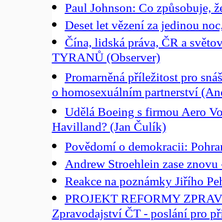
Paul Johnson: Co způsobuje, 
Deset let vězení za jedinou no
Čína, lidská práva, ČR a sv
TYRANŮ (Observer)
Promarněná příležitost pro sná
o homosexuálním partnerství (An
Udělá Boeing s firmou Aero Vo
Havilland? (Jan Čulík)
Povědomí o demokracii: Pohrani
Andrew Stroehlein zase znovu -
Reakce na poznámky Jiřího Pe
PROJEKT REFORMY ZPRAV
Zpravodajství ČT - poslání pro příš