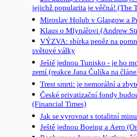
jejichž popularita je věčná! (The 
Miroslav Holub v Glasgow a Pr
Klaus o Mlynářovi (Andrew Str
VÝZVA: sbírka peněz na pomní
světové války
Ještě jednou Tunisko - je ho 
zemí (reakce Jana Čulíka na člán
Trest smrti: je nemorální a zb
České privatizační fondy budo
(Financial Times)
Jak se vyrovnat s totalitní minul
Ještě jednou Boeing a Aero (On