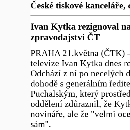
České tiskové kanceláře, c
Ivan Kytka rezignoval na
zpravodajství ČT
PRAHA 21.května (ČTK) - 
televize Ivan Kytka dnes r
Odchází z ní po necelých 
dohodě s generálním ředit
Puchalským, který prostře
oddělení zdůraznil, že Ky
novináře, ale že "velmi oce
sám".