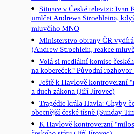
Situace v České televizi: Ivan 
umlčet Andrewa Stroehleina, když
mluvčího MNO
Ministerstvo obrany ČR vydírá 
(Andrew Stroehlein, reakce mlu
Volá si mediální komise české
na kobereček? Původní rozhovor
Ještě k Havlově kontroverzní "m
a duch zákona (Jiří Jírovec)
Tragédie krála Havla: Chyby č
obecnější české tísně (Sunday Ti
K Havlově kontroverzní "milost