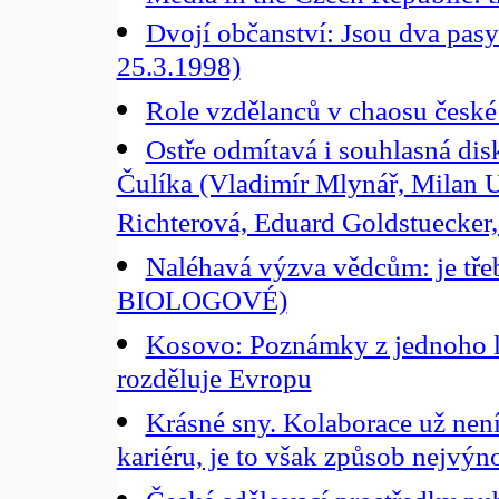
Dvojí občanství: Jsou dva pasy 
25.3.1998)
Role vzdělanců v chaosu české 
Ostře odmítavá i souhlasná di
Čulíka (Vladimír Mlynář, Milan U
Richterová, Eduard Goldstuecker,
Naléhavá výzva vědcům: je tře
BIOLOGOVÉ)
Kosovo: Poznámky z jednoho l
rozděluje Evropu
Krásné sny. Kolaborace už nen
kariéru, je to však způsob nejvýn