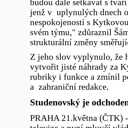
budou dále setkávat s tvář
jenž v uplynulých dnech 
nespokojeností s Kytkovou
svém týmu," zdůraznil Šámal
strukturální změny směřují
Z jeho slov vyplynulo, že 
vytvořit jisté náhrady za K
rubriky i funkce a zmínil p
a zahraniční redakce.
Studenovský je odchode
PRAHA 21.května (ČTK) - 
televize a nyní mluvčí vlá