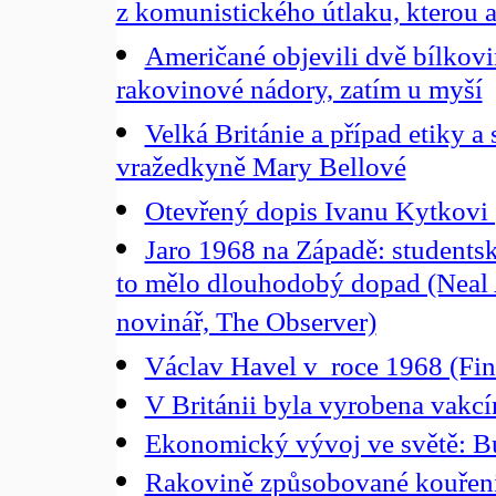
z komunistického útlaku, kterou a
Američané objevili dvě bílkovin
rakovinové nádory, zatím u myší
Velká Británie a případ etiky a
vražedkyně Mary Bellové
Otevřený dopis Ivanu Kytkovi (
Jaro 1968 na Západě: studentské
to mělo dlouhodobý dopad (Neal 
novinář, The Observer)
Václav Havel v roce 1968 (Fin
V Británii byla vyrobena vakc
Ekonomický vývoj ve světě: B
Rakovině způsobované kouření