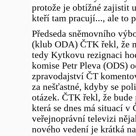
protože je obtížné zajistit 
kteří tam pracují..., ale to 
Předseda sněmovního výbo
(klub ODA) ČTK řekl, že m
tedy Kytkovu rezignaci hod
komise Petr Pleva (ODS) o
zpravodajství ČT komentov
za nešťastné, kdyby se pol
otázek. ČTK řekl, že bude 
která se dnes má situací v 
veřejnoprávní televizi něj
nového vedení je krátká na