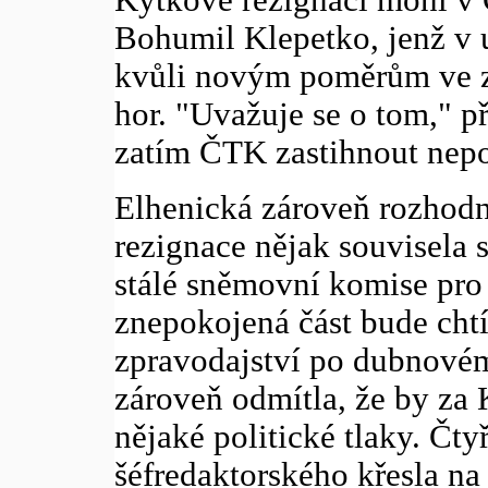
Kytkově rezignaci mohl v 
Bohumil Klepetko, jenž v 
kvůli novým poměrům ve z
hor. "Uvažuje se o tom," př
zatím ČTK zastihnout nepo
Elhenická zároveň rozhodn
rezignace nějak souvisela
stálé sněmovní komise pro 
znepokojená část bude chtít
zpravodajství po dubnové
zároveň odmítla, že by za
nějaké politické tlaky. Čty
šéfredaktorského křesla na