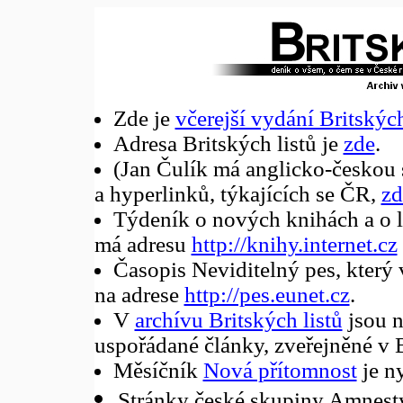
Zde je
včerejší vydání Britských
Adresa Britských listů je
zde
.
(Jan Čulík má anglicko-českou 
a hyperlinků, týkajících se ČR,
zd
Týdeník o nových knihách a o l
má adresu
http://knihy.internet.cz
Časopis Neviditelný pes, který 
na adrese
http://pes.eunet.cz
.
V
archívu Britských listů
jsou n
uspořádané články, zveřejněné v 
Měsíčník
Nová přítomnost
je ny
Stránky české skupiny Amnesty 