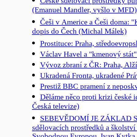
České sdělovací prostředky publ
(Emanuel Mandler, vyšlo v MFD)
Češi v Americe a Češi doma: "
dopis do Čech (Michal Málek)
Prostituce: Praha, středoevro
Václav Havel a "kmenový stát"
Vývoz zbraní z ČR: Praha, Alží
Ukradená Fronta, ukradené Práv
Prestiž BBC pramení z neposkvr
Děláme něco proti krizi české i
Česká televize)
SEBEVĚDOMÍ JE ZÁKLAD SVO
sdělovacích prostředků a školství
Svobodnou Evropou. Ivan Kytka, 