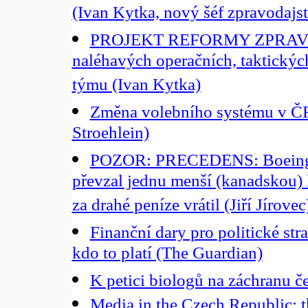
(Ivan Kytka, nový šéf zpravodajs
PROJEKT REFORMY ZPRAVO
naléhavých operačních, taktickýc
týmu (Ivan Kytka)
Změna volebního systému v Č
Stroehlein)
POZOR: PRECEDENS: Boeing a
převzal jednu menší (kanadskou) le
za drahé peníze vrátil (Jiří Jírovec
Finanční dary pro politické st
kdo to platí (The Guardian)
K petici biologů na záchranu č
Media in the Czech Republic: the