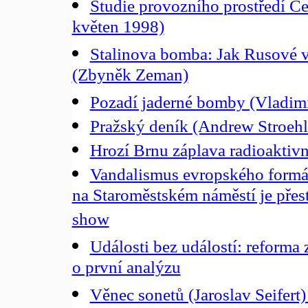
Studie provozního prostředí Če
květen 1998)
Stalinova bomba: Jak Rusové 
(Zbyněk Zeman)
Pozadí jaderné bomby (Vladim
Pražský deník (Andrew Stroehl
Hrozí Brnu záplava radioaktiv
Vandalismus evropského formát
na Staroměstském náměstí je pře
show
Události bez událostí: reforma 
o první analýzu
Věnec sonetů (Jaroslav Seifert)