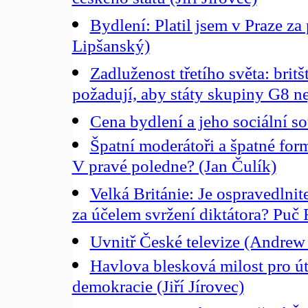
českého státu (Jiří Jírovec)
Bydlení: Platil jsem v Praze z
Lipšanský)
Zadluženost třetího světa: britš
požadují, aby státy skupiny G8 
Cena bydlení a jeho sociální s
Špatní moderátoři a špatné for
V pravé poledne? (Jan Čulík)
Velká Británie: Je ospravedlnit
za účelem svržení diktátora? Puč
Uvnitř České televize (Andrew 
Havlova blesková milost pro út
demokracie (Jiří Jírovec)