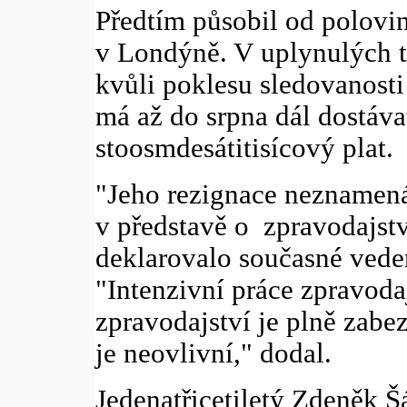
Předtím působil od polovi
v Londýně. V uplynulých t
kvůli poklesu sledovanosti
má až do srpna dál dostáva
stoosmdesátitisícový plat.
"Jeho rezignace neznamen
v představě o zpravodajstv
deklarovalo současné vede
"Intenzivní práce zpravod
zpravodajství je plně zabe
je neovlivní," dodal.
Jedenatřicetiletý Zdeněk Š