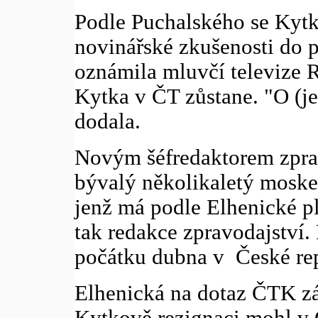
Podle Puchalského se Kytko
novinářské zkušenosti do p
oznámila mluvčí televize R
Kytka v ČT zůstane. "O (je
dodala.
Novým šéfredaktorem zprav
bývalý několikaletý mosk
jenž má podle Elhenické pl
tak redakce zpravodajství
počátku dubna v České rep
Elhenická na dotaz ČTK zá