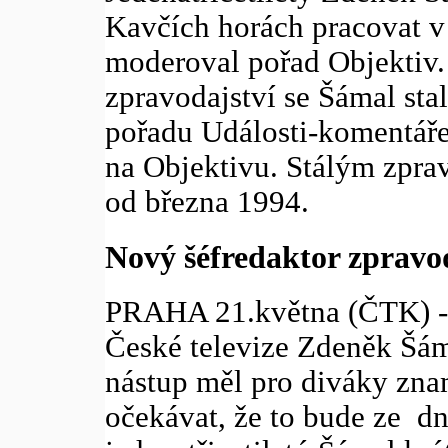
Kavčích horách pracovat v
moderoval pořad Objektiv.
zpravodajství se Šámal st
pořadu Události-komentáře
na Objektivu. Stálým zpra
od března 1994.
Nový šéfredaktor zpravod
PRAHA 21.května (ČTK) - 
České televize Zdeněk Šám
nástup měl pro diváky zna
očekávat, že to bude ze dn