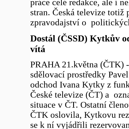
práce celé redakce, ale i n
stran. Česká televize toti
zpravodajství o politickýc
Dostál (ČSSD) Kytkův od
vítá
PRAHA 21.května (ČTK) -
sdělovací prostředky Pavel
odchod Ivana Kytky z funk
České televize (ČT) a ozna
situace v ČT. Ostatní člen
ČTK oslovila, Kytkovu rez
se k ní vyjádřili rezervova