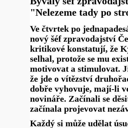
Bývalý šéf zpravodajs
"Nelezeme tady po str
Ve čtvrtek po jednapadesá
nový šéf zpravodajství Če
kritikové konstatují, že 
selhal, protože se mu exis
motivovat a stimulovat. J
že jde o vítězství druhořa
dobře vyhovuje, mají-li v
novináře. Začínali se děsi
začínala projevovat nezávi
Každý si může udělat úsu