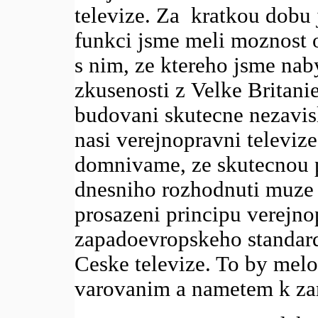
televize. Za kratkou dobu 
funkci jsme meli moznost 
s nim, ze ktereho jsme nab
zkusenosti z Velke Britan
budovani skutecne nezavis
nasi verejnopravni televize
domnivame, ze skutecnou p
dnesniho rozhodnuti muze
prosazeni principu verejno
zapadoevropskeho standar
Ceske televize. To by mel
varovanim a nametem k za