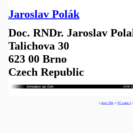
Jaroslav Polák
Doc. RNDr. Jaroslav Pola
Talichova 30
623 00 Brno
Czech Republic
|-
Ascii 7Bit
-|-
PC Latin 2
-