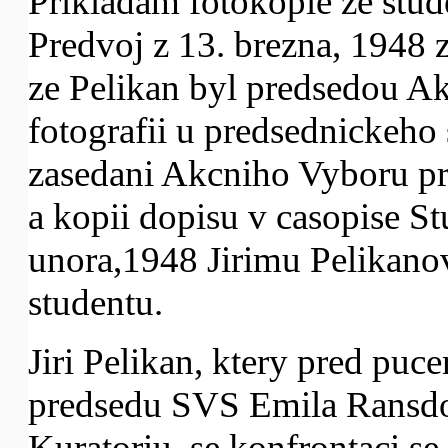
Prikladam fotokopie ze stud
Predvoj z 13. brezna, 1948 z
ze Pelikan byl predsedou Ak
fotografii u predsednickeho 
zasedani Akcniho Vyboru p
a kopii dopisu v casopise St
unora,1948 Jirimu Pelikano
studentu.
Jiri Pelikan, ktery pred puc
predsedu SVS Emila Ransdor
Kuratoriu, se konfrontaci s