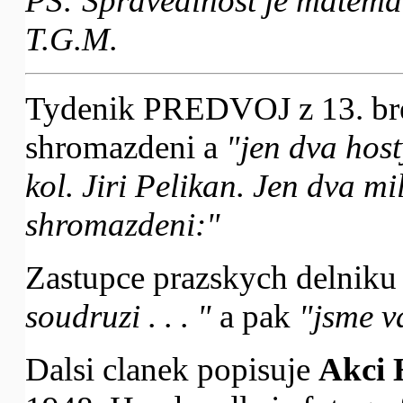
PS: Spravedlnost je matema
T.G.M.
Tydenik PREDVOJ z 13. bre
shromazdeni a
"jen dva hos
kol. Jiri Pelikan. Jen dva mi
shromazdeni:"
Zastupce prazskych delniku
soudruzi . . . "
a pak
"jsme v
Dalsi clanek popisuje
Akci 