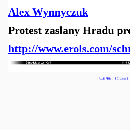
Alex Wynnyczuk
Protest zaslany Hradu pro
http://www.erols.com/schr
|-
Ascii 7Bit
-|-
PC Latin 2
-