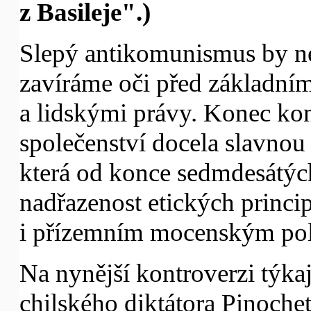
z Basileje".)
Slepý antikomunismus by n
zavíráme oči před základním
a lidskými právy. Konec ko
společenství docela slavnou 
která od konce sedmdesátých
nadřazenost etických princi
i přízemním mocenským pol
Na nynější kontroverzi týkaj
chilského diktátora Pinoch