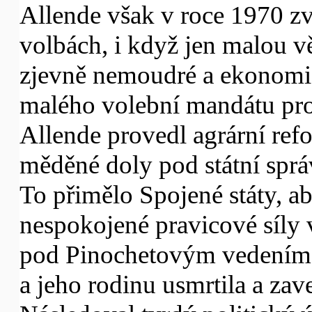
Allende však v roce 1970 zv
volbách, i když jen malou v
zjevně nemoudré a ekonomic
malého volební mandátu pro
Allende provedl agrární ref
měděné doly pod státní spr
To přimělo Spojené státy, a
nespokojené pravicové síly 
pod Pinochetovým vedením 
a jeho rodinu usmrtila a zav