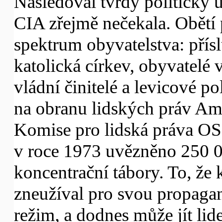
Následoval tvrdý politický út
CIA zřejmě nečekala. Obětí 
spektrum obyvatelstva: přís
katolická církev, obyvatelé
vládní činitelé a levicové po
na obranu lidských práv Amn
Komise pro lidská práva OS
v roce 1973 uvězněno 250 00
koncentrační tábory. To, že
zneužíval pro svou propaga
režim, a dodnes může jít lid