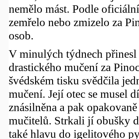
nemělo mást. Podle oficiální
zemřelo nebo zmizelo za Pi
osob.
V minulých týdnech přinesl 
drastického mučení za Pino
švédském tisku svědčila jed
mučení. Její otec se musel dí
znásilněna a pak opakovaně 
mučitelů. Strkali jí obušky 
také hlavu do igelitového py