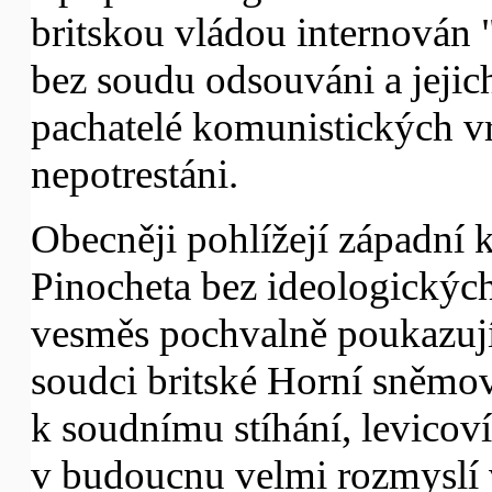
britskou vládou internován "
bez soudu odsouváni a jeji
pachatelé komunistických vr
nepotrestáni.
Obecněji pohlížejí západní 
Pinocheta bez ideologických 
vesměs pochvalně poukazují 
soudci britské Horní sněmo
k soudnímu stíhání, levicoví 
v budoucnu velmi rozmyslí vy