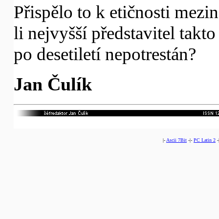
Přispělo to k etičnosti mezin
li nejvyšší představitel tak
po desetiletí nepotrestán?
Jan Čulík
|-
Ascii 7Bit
-|-
PC Latin 2
-