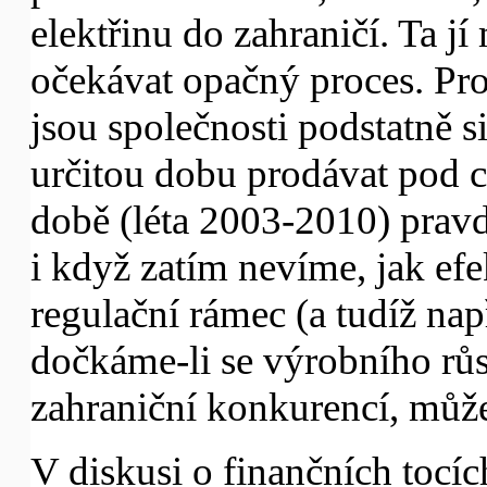
elektřinu do zahraničí. Ta j
očekávat opačný proces. Pro
jsou společnosti podstatně s
určitou dobu prodávat pod c
době (léta 2003-2010) prav
i když zatím nevíme, jak ef
regulační rámec (a tudíž na
dočkáme-li se výrobního růs
zahraniční konkurencí, můž
V diskusi o finančních tocíc