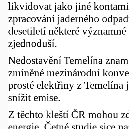
likvidovat jako jiné kontam
zpracování jaderného odpa
desetiletí některé významné
zjednoduší.
Nedostavění Temelína znam
zmíněné mezinárodní konven
prosté elektřiny z Temelína
snížit emise.
Z těchto kleští ČR mohou zd
energie. Četné studie sice 