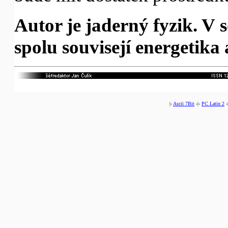
Autor je jaderný fyzik. V 
spolu souvisejí energetika 
|-
Ascii 7Bit
-|-
PC Latin 2
-