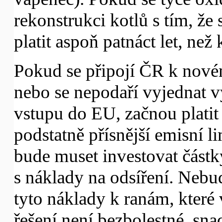
rekonstrukci kotlů s tím, že
platit aspoň patnáct let, než 
Pokud se připojí ČR k nové
nebo se nepodaří vyjednat vý
vstupu do EU, začnou plati
podstatně přísnější emisní 
bude muset investovat částky
s náklady na odsíření. Nebud
tyto náklady k ranám, kter
řešení není bezbolestné, sna