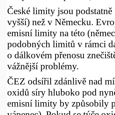
České limity jsou podstatně 
vyšší) než v Německu. Evrop
emisní limity na této (němec
podobných limitů v rámci d
o dálkovém přenosu znečišt
vážnější problémy.
ČEZ odsířil zdánlivě nad mí
oxidů síry hluboko pod nyn
emisní limity by způsobily 
vápenec). Pokud se týče oxid