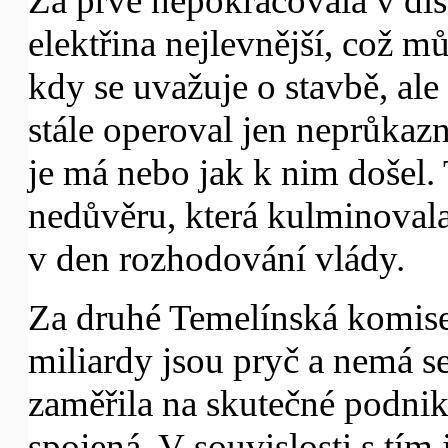
Za prvé nepokračovala v disk
elektřina nejlevnější, což m
kdy se uvažuje o stavbě, ale
stále operoval jen neprůkaz
je má nebo jak k nim došel.
nedůvěru, která kulminoval
v den rozhodování vlády.
Za druhé Temelínská komise
miliardy jsou pryč a nemá se
zaměřila na skutečné podnika
spojená. V souvislosti s tím