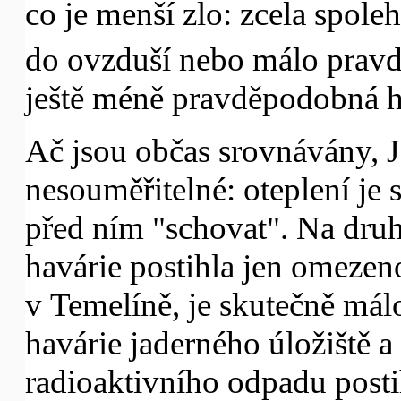
co je menší zlo: zcela spol
do ovzduší nebo málo pravd
ještě méně pravděpodobná h
Ač jsou občas srovnávány, 
nesouměřitelné: oteplení je 
před ním "schovat". Na druh
havárie postihla jen omezeno
v Temelíně, je skutečně má
havárie jaderného úložiště 
radioaktivního odpadu posti