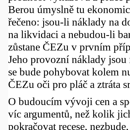
Berou úmyslně tu ekonomick
řečeno: jsou-li náklady na d
na likvidaci a nebudou-li ba
zůstane ČEZu v prvním přípa
Jeho provozní náklady jsou r
se bude pohybovat kolem n
ČEZu oči pro pláč a ztráta s
O budoucím vývoji cen a sp
víc argumentů, než kolik jic
pokračovat recese, nezbude,