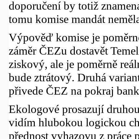
doporučení by totiž znamena
tomu komise mandát neměla
Výpověď komise je poměrně
záměr ČEZu dostavět Temel
ziskový, ale je poměrně reá
bude ztrátový. Druhá variant
přivede ČEZ na pokraj bank
Ekologové prosazují druhou 
vidím hlubokou logickou chy
přednost vyhazovu z práce 