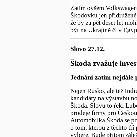
Zatím ovšem Volkswagen 
Škodovku jen přidružené 
že by za pět deset let mo
být na Ukrajině či v Egyp
Slovo 27.12.
Škoda zvažuje invest
Jednání zatím nejdále p
Nejen Rusko, ale též Indi
kandidáty na výstavbu n
Škoda. Slovu to řekl Lub
prodeje firmy pro Českou
Automobilka Škoda se p
o tom, kterou z těchto tří
vybere. Bude přitom zále