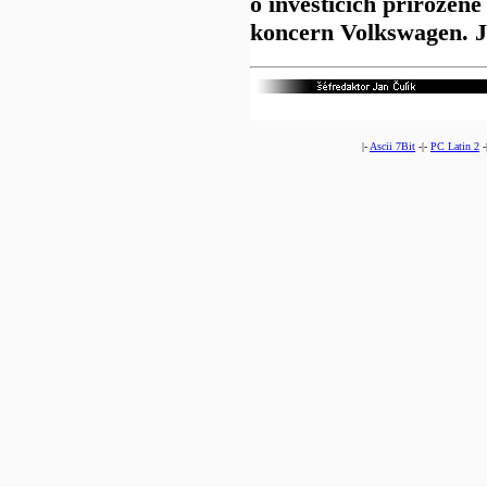
o investicích přirozen
koncern Volkswagen. 
|-
Ascii 7Bit
-|-
PC Latin 2
-