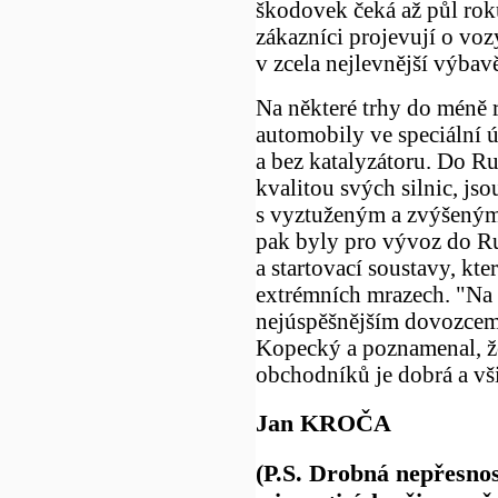
škodovek čeká až půl roku
zákazníci projevují o vo
v zcela nejlevnější výbav
Na některé trhy do méně
automobily ve speciální ú
a bez katalyzátoru. Do Ru
kvalitou svých silnic, jso
s vyztuženým a zvýšený
pak byly pro vývoz do Rus
a startovací soustavy, kter
extrémních mrazech. "Na 
nejúspěšnějším dovozcem
Kopecký a poznamenal, ž
obchodníků je dobrá a vši
Jan KROČA
(P.S. Drobná nepřesnost