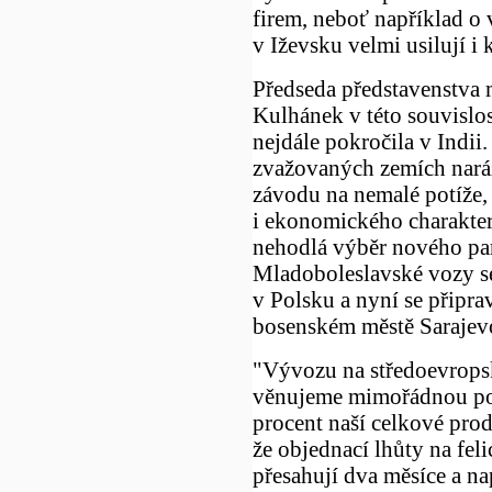
firem, neboť například o
v Iževsku velmi usilují i 
Předseda představenstva 
Kulhánek v této souvislos
nejdále pokročila v Indii
zvažovaných zemích nará
závodu na nemalé potíže,
i ekonomického charakte
nehodlá výběr nového par
Mladoboleslavské vozy se
v Polsku a nyní se připra
bosenském městě Sarajev
"Vývozu na středoevrops
věnujeme mimořádnou poz
procent naší celkové pro
že objednací lhůty na feli
přesahují dva měsíce a na