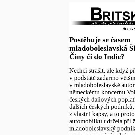
Postěhuje se časem
mladoboleslavská 
Číny či do Indie?
Nechci strašit, ale když p
v podstatě zadarmo větši
v mladoboleslavské auto
německému koncernu Vol
českých daňových poplat
dalších českých podniků, k
z vlastní kapsy, a to proto
automobilku udržela při ž
mladoboleslavský podnik