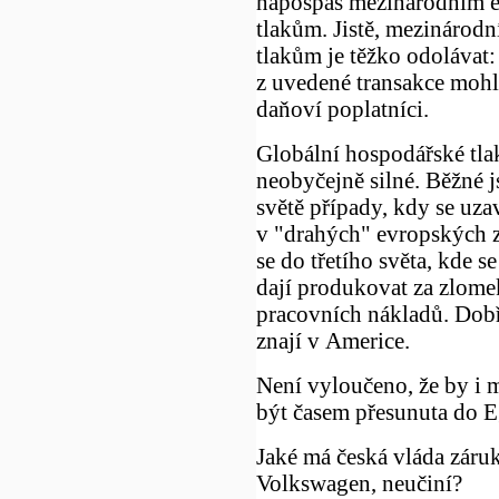
napospas mezinárodním
tlakům. Jistě, mezináro
tlakům je těžko odolávat
z uvedené transakce mohli
daňoví poplatníci.
Globální hospodářské tla
neobyčejně silné. Běžné 
světě případy, kdy se uza
v "drahých" evropských z
se do třetího světa, kde 
dají produkovat za zlom
pracovních nákladů. Dobře
znají v Americe.
Není vyloučeno, že by i
být časem přesunuta do E
Jaké má česká vláda záruk
Volkswagen, neučiní?