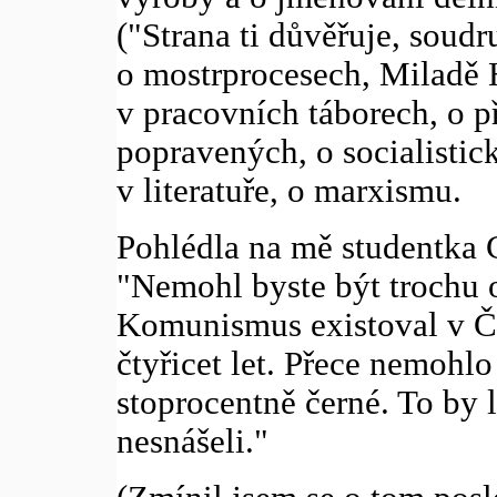
("Strana ti důvěřuje, soudr
o mostrprocesech, Miladě 
v pracovních táborech, o p
popravených, o socialistic
v literatuře, o marxismu.
Pohlédla na mě studentka C
"Nemohl byste být trochu 
Komunismus existoval v Č
čtyřicet let. Přece nemohl
stoprocentně černé. To by li
nesnášeli."