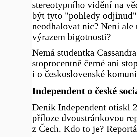
stereotypního vidění na v
být tyto "pohledy odjinud"
neodhalovat nic? Není ale 
výrazem bigotnosti?
Nemá studentka Cassandra 
stoprocentně černé ani stop
i o československé komunis
Independent o české socia
Deník Independent otiskl 2
příloze dvoustránkovou re
z Čech. Kdo to je? Reportá