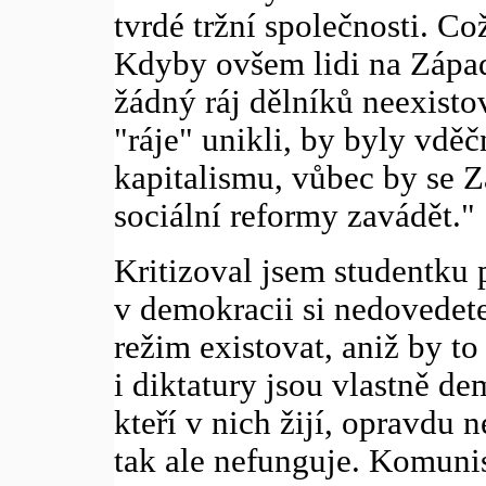
tvrdé tržní společnosti. Co
Kdyby ovšem lidi na Západ
žádný ráj dělníků neexistov
"ráje" unikli, by byly vděč
kapitalismu, vůbec by se 
sociální reformy zavádět."
Kritizoval jsem studentku p
v demokracii si nedovedete
režim existovat, aniž by to 
i diktatury jsou vlastně d
kteří v nich žijí, opravdu n
tak ale nefunguje. Komun