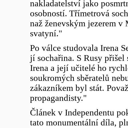
nakladatelství jako posmrt
osobností. Třímetrová soch
naž ženevským jezerem v M
svatyní."
Po válce studovala Irena 
jí sochařina. S Rusy přišel 
Irena a její učitelé ho rych
soukromých sběratelů neb
zákazníkem byl stát. Považ
propagandisty."
Článek v Independentu pok
tato monumentální díla, pln