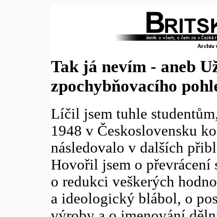
Tak já nevím - aneb Už
zpochybňovacího pohl
Líčil jsem tuhle studentům,
1948 v Československu ko
následovalo v dalších přibl
Hovořil jsem o převrácení 
o redukci veškerých hodno
a ideologický blábol, o po
výroby a o jmenování děln