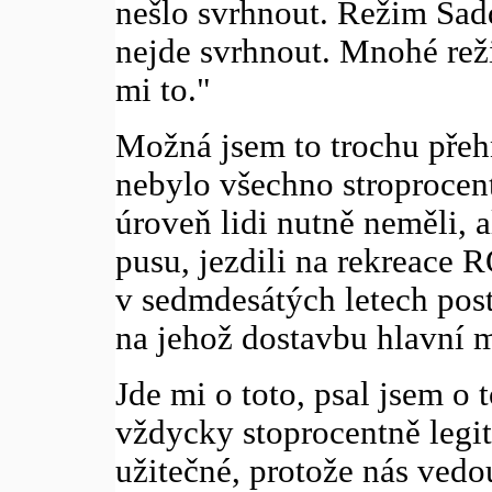
nešlo svrhnout. Režim Sad
nejde svrhnout. Mnohé reži
mi to."
Možná jsem to trochu pře
nebylo všechno stroprocen
úroveň lidi nutně neměli, a
pusu, jezdili na rekreace 
v sedmdesátých letech pos
na jehož dostavbu hlavní m
Jde mi o toto, psal jsem o 
vždycky stoprocentně legit
užitečné, protože nás ved