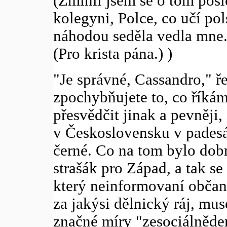
(Zmínil jsem se o tom posl
kolegyni, Polce, co učí pol
náhodou seděla vedla mne.
(Pro krista pána.) )
"Je správné, Cassandro," ře
zpochybňujete to, co říkám
přesvědčit jinak a pevněji, 
v Československu v padesá
černé. Co na tom bylo dobr
strašák pro Západ, a tak s
který neinformovaní obča
za jakýsi dělnický ráj, mu
značné míry "zesociálnědem