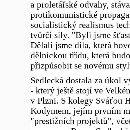
a proletářské odvahy, stáv
protikomunistické propagan
socialistický realismus tec
tvůrčí síly. "Byli jsme šťa
Dělali jsme díla, která hov
dělnickou třídu, která bud
přizpůsobit se novému stylu
Sedlecká dostala za úkol 
- který ještě stojí ve Velk
v Plzni. S kolegy Sváťou
Kodymem, jejím prvním mu
"prestižních projektů", vč