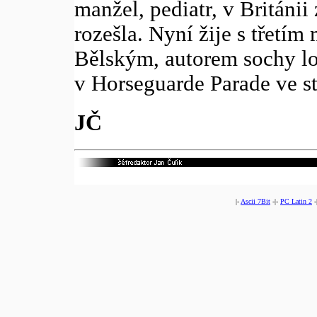
manžel, pediatr, v Británii 
rozešla. Nyní žije s třetí
Bělským, autorem sochy lor
v Horseguarde Parade ve s
JČ
|-
Ascii 7Bit
-|-
PC Latin 2
-