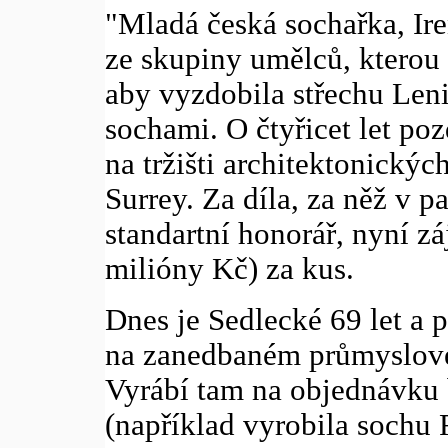
"Mladá česká sochařka, Ire
ze skupiny umělců, kterou 
aby vyzdobila střechu Len
sochami. O čtyřicet let poz
na tržišti architektonickýc
Surrey. Za díla, za něž v p
standartní honorář, nyní zá
milióny Kč) za kus.
Dnes je Sedlecké 69 let a p
na zanedbaném průmyslov
Vyrábí tam na objednávku 
(například vyrobila sochu