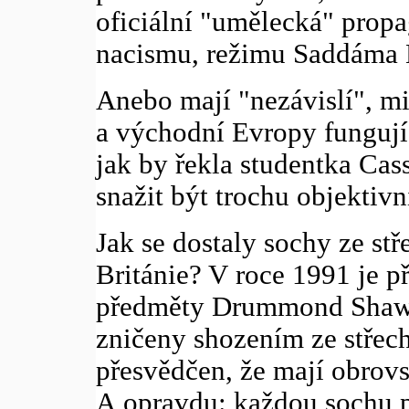
oficiální "umělecká" propag
nacismu, režimu Saddáma 
Anebo mají "nezávislí", m
a východní Evropy fungujíc
jak by řekla studentka Ca
snažit být trochu objektivn
Jak se dostaly sochy ze s
Británie? V roce 1991 je 
předměty Drummond Shaw. 
zničeny shozením ze střec
přesvědčen, že mají obro
A opravdu: každou sochu pr