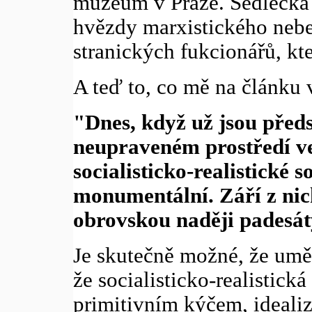
muzeum v Praze. Sedlecká 
hvězdy marxistického neb
stranických fukcionářů, kt
A teď to, co mě na článku 
"Dnes, když už jsou předs
neupraveném prostředí v
socialisticko-realistické 
monumentální. Září z nic
obrovskou naději padesát
Je skutečně možné, že uměl
že socialisticko-realistick
primitivním kýčem, ideali