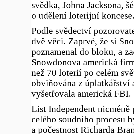
svědka, Johna Jacksona, šé
o udělení loterijní koncese
Podle svědectví pozorova
dvě věci. Zaprvé, že si S
poznamenal do bloku, a zad
Snowdonova americká firma
než 70 loterií po celém sv
obviňována z úplatkářství a 
vyšetřovala americká FBI.
List Independent nicméně 
celého soudního procesu b
a počestnost Richarda Bran