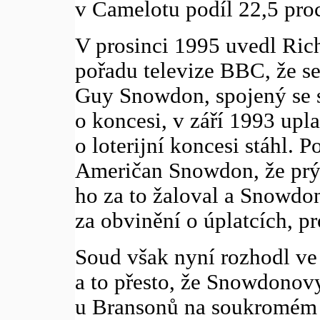
v Camelotu podíl 22,5 proc
V prosinci 1995 uvedl Ri
pořadu televize BBC, že s
Guy Snowdon, spojený se s
o koncesi, v září 1993 upl
o loterijní koncesi stáhl. 
Američan Snowdon, že prý 
ho za to žaloval a Snowdo
za obvinění o úplatcích, pr
Soud však nyní rozhodl ve
a to přesto, že Snowdonov
u Bransonů na soukromém o