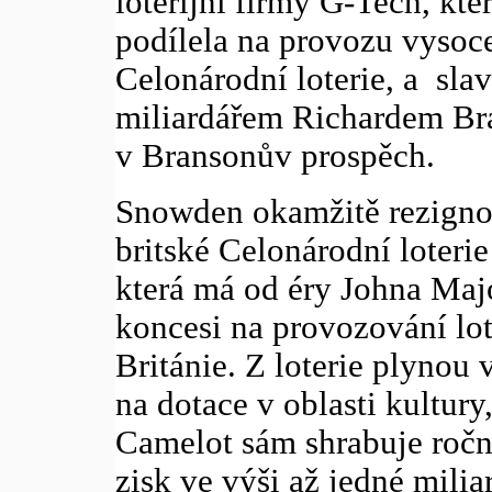
loterijní firmy G-Tech, kter
podílela na provozu vysoce
Celonárodní loterie, a sl
miliardářem Richardem Br
v Bransonův prospěch.
Snowden okamžitě rezignov
britské Celonárodní loteri
která má od éry Johna Ma
koncesi na provozování lot
Británie. Z loterie plynou
na dotace v oblasti kultur
Camelot sám shrabuje ročn
zisk ve výši až jedné milia