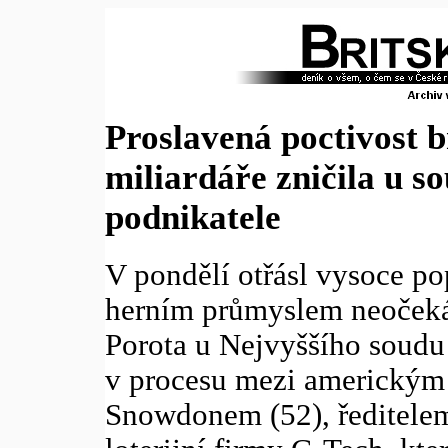
Proslavená poctivost b
miliardáře zničila u 
podnikatele
V pondělí otřásl vysoce p
herním průmyslem neočeká
Porota u Nejvyššího soudu
v procesu mezi americkým
Snowdonem (52), ředitele