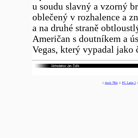
u soudu slavný a vzorný br
oblečený v rozhalence a z
a na druhé straně obtloust
Američan s doutníkem a ús
Vegas, který vypadal jako 
|-
Ascii 7Bit
-|-
PC Latin 2
-