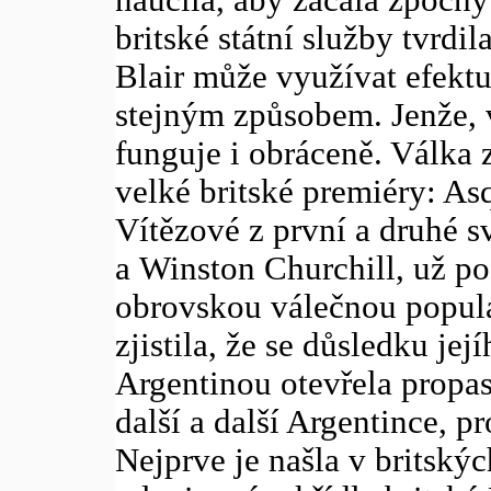
britské státní služby tvrdil
Blair může využívat efekt
stejným způsobem. Jenže, v
funguje i obráceně. Válka z
velké britské premiéry: As
Vítězové z první a druhé s
a Winston Churchill, už po
obrovskou válečnou popula
zjistila, že se důsledku jej
Argentinou otevřela propas
další a další Argentince, p
Nejprve je našla v britský