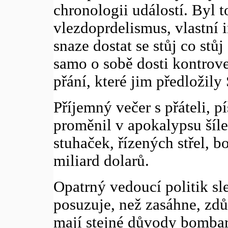
chronologii událostí. Byl to
vlezdoprdelismus, vlastní i
snaze dostat se stůj co stů
samo o sobě dosti kontrove
přání, které jim předložily
Příjemný večer s přáteli, p
proměnil v apokalypsu šíle
stuhaček, řízených střel,
miliard dolarů.
Opatrný vedoucí politik sl
posuzuje, než zasáhne, zdů
mají stejné důvody bombar