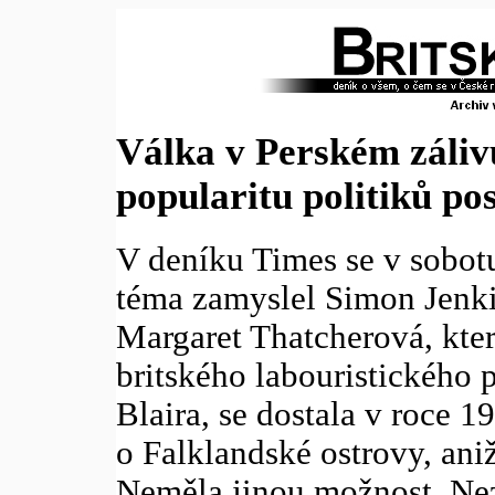
Válka v Perském záliv
popularitu politiků posí
V deníku Times se v sobotu
téma zamyslel Simon Jenki
Margaret Thatcherová, kte
britského labouristického
Blaira, se dostala v roce 1
o Falklandské ostrovy, ani
Neměla jinou možnost. Nez