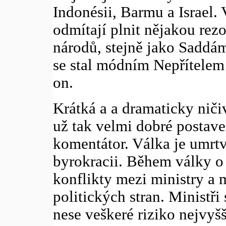
Indonésii, Barmu a Israel.
odmítají plnit nějakou rez
národů, stejně jako Saddá
se stal módním Nepřítelem
on.
Krátká a a dramaticky ničiv
už tak velmi dobré postaven
komentátor. Válka je umrt
byrokracii. Během války o
konflikty mezi ministry a 
politických stran. Ministři
nese veškeré riziko nejvyšš