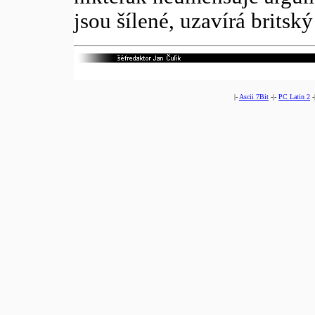
jsou šílené, uzavírá britsk
|-
Ascii 7Bit
-|-
PC Latin 2
-