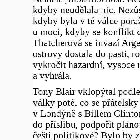
kdyby neudělala nic. Nezůs
kdyby byla v té válce pora
u moci, kdyby se konflikt d
Thatcherová se invazí Arg
ostrovy dostala do pasti, r
vykročit hazardní, vysoce 
a vyhrála.
Tony Blair vklopýtal podle
války poté, co se přátelsky 
v Londýně s Billem Clinto
do příslibu, podpořit pláno
čeští politikové? Bylo by 