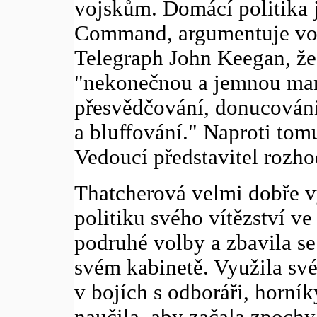
vojskům. Domácí politika 
Command, argumentuje voje
Telegraph John Keegan, že
"nekonečnou a jemnou mani
přesvědčování, donucován
a bluffování." Naproti tom
Vedoucí představitel rozho
Thatcherová velmi dobře v
politiku svého vítězství v
podruhé volby a zbavila se
svém kabinetě. Využila své
v bojích s odboráři, horník
naučila, aby začala zpochy