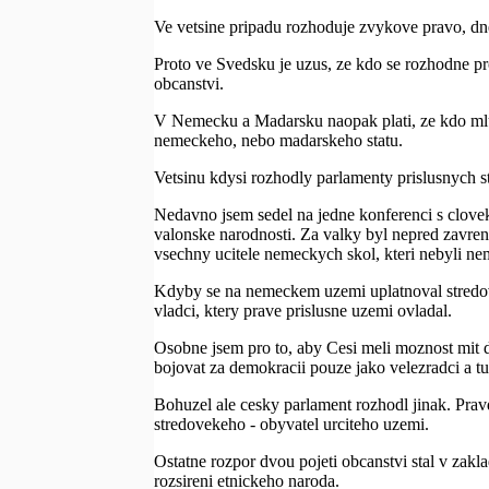
Ve vetsine pripadu rozhoduje zvykove pravo, dn
Proto ve Svedsku je uzus, ze kdo se rozhodne pro
obcanstvi.
V Nemecku a Madarsku naopak plati, ze kdo mlu
nemeckeho, nebo madarskeho statu.
Vetsinu kdysi rozhodly parlamenty prislusnych s
Nedavno jsem sedel na jedne konferenci s clovek
valonske narodnosti. Za valky byl nepred zavren
vsechny ucitele nemeckych skol, kteri nebyli ne
Kdyby se na nemeckem uzemi uplatnoval stredove
vladci, ktery prave prislusne uzemi ovladal.
Osobne jsem pro to, aby Cesi meli moznost mit dv
bojovat za demokracii pouze jako velezradci a tu
Bohuzel ale cesky parlament rozhodl jinak. Prav
stredovekeho - obyvatel urciteho uzemi.
Ostatne rozpor dvou pojeti obcanstvi stal v zak
rozsireni etnickeho naroda.