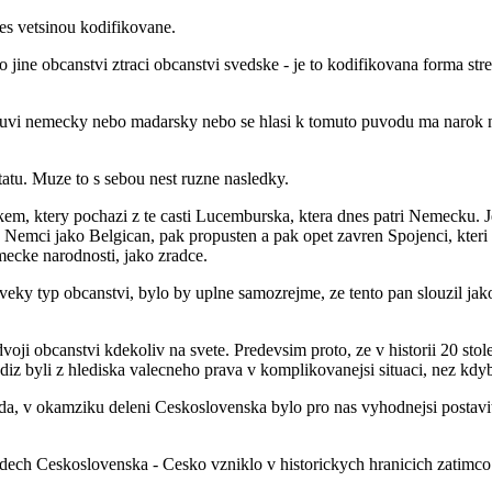
es vetsinou kodifikovane.
 jine obcanstvi ztraci obcanstvi svedske - je to kodifikovana forma str
vi nemecky nebo madarsky nebo se hlasi k tomuto puvodu ma narok n
tatu. Muze to s sebou nest ruzne nasledky.
em, ktery pochazi z te casti Lucemburska, ktera dnes patri Nemecku. Je
 Nemci jako Belgican, pak propusten a pak opet zavren Spojenci, kteri
mecke narodnosti, jako zradce.
ky typ obcanstvi, bylo by uplne samozrejme, ze tento pan slouzil jako
oji obcanstvi kdekoliv na svete. Predevsim proto, ze v historii 20 stol
diz byli z hlediska valecneho prava v komplikovanejsi situaci, nez kdy
da, v okamziku deleni Ceskoslovenska bylo pro nas vyhodnejsi postavit
ladech Ceskoslovenska - Cesko vzniklo v historickych hranicich zatimc