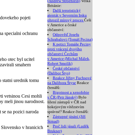
(Andrew Stroehlein)
Velká
Británie:
Další teroristický
atentát v Severním Irsku
edovekeho pojeti
ohrozil mírový proces
Češi
v Americe a české
občanství:
a specialni ochranu
Odpověď Josefu
Schrabalovi (Tomáš Pecina)
K petici Tomáše Peciny
proti vrácení dvojího
občanství Čechům
v Americe (Michal Málek,
ho otec byl ucitel
Robert Smolík)
 zavirali smahem
České občanství
(Dalibor Štys)
Reakce Jiřiny Fuchsové
 statni urednik tomu
na Dalibora Štyse
Reakce
čtenářů:
Bigotnost a xenofobie
eti vetsinou Cesi mohli
v ČR (Petr Jánský)
Bylo
by meli jinou narodnost.
šílení zástupů v ČR nad
hokejovým vítězstvím
 se na pozici naroda
správné? Reakce čtenářů:
Zástupné jásání (Jiří
Strnad)
Proč lidi jásali (Luděk
o Slovensko v hranicich
Brukner)