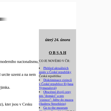
úterý 24. února
O B S A H
CO JE NOVÉHO V ČR:
 moderniho nacionalismu,
Přehled aktuálních
zpráv z České republiky
l urcite uzemi a na nem
Česká republika:
Diskriminace cizinců
v České republice II (Jana
yjimka.
Vymazalová)
Obscénní dvojí ceny
pro "domácí" a pro
"cizince": Jděte do muzea
(Andrew Stroehlein)
z), kter jsou v Cesku
Go to the museum