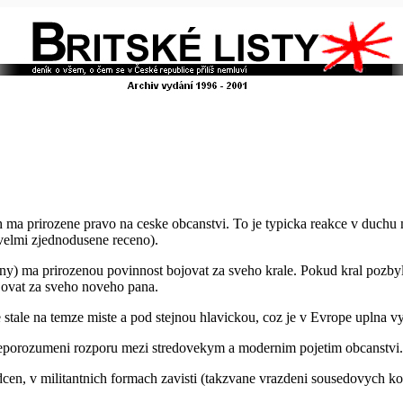
h ma prirozene pravo na ceske obcanstvi. To je typicka reakce v duchu
velmi zjednodusene receno).
dany) ma prirozenou povinnost bojovat za sveho krale. Pokud kral pozby
ojovat za sveho noveho pana.
stale na temze miste a pod stejnou hlavickou, coz je v Evrope uplna v
neporozumeni rozporu mezi stredovekym a modernim pojetim obcanstvi.
dcen, v militantnich formach zavisti (takzvane vrazdeni sousedovych ko