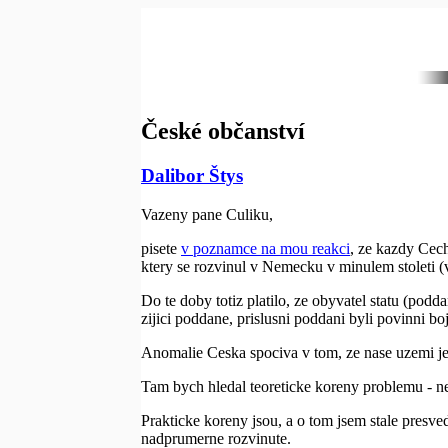
České občanství
Dalibor Štys
Vazeny pane Culiku,
pisete
v poznamce na mou reakci
, ze kazdy Cec
ktery se rozvinul v Nemecku v minulem stoleti (
Do te doby totiz platilo, ze obyvatel statu (pod
zijici poddane, prislusni poddani byli povinni b
Anomalie Ceska spociva v tom, ze nase uzemi je 
Tam bych hledal teoreticke koreny problemu - 
Prakticke koreny jsou, a o tom jsem stale presve
nadprumerne rozvinute.