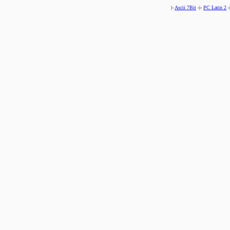
|-
Ascii 7Bit
-|-
PC Latin 2
-