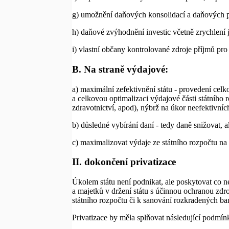
g) umožnění daňových konsolidací a daňových p
h) daňové zvýhodnění investic včetně zrychlení
i) vlastní občany kontrolované zdroje příjmů pr
B. Na straně výdajové:
a) maximální zefektivnění státu - provedení celk
a celkovou optimalizaci výdajové části státního 
zdravotnictví, apod), nýbrž na úkor neefektivníc
b) důsledné vybírání daní - tedy daně snižovat, a
c) maximalizovat výdaje ze státního rozpočtu na
II. dokončení privatizace
Úkolem státu není podnikat, ale poskytovat co n
a majetků v držení státu s účinnou ochranou zdro
státního rozpočtu či k sanování rozkradených ba
Privatizace by měla splňovat následující podmín