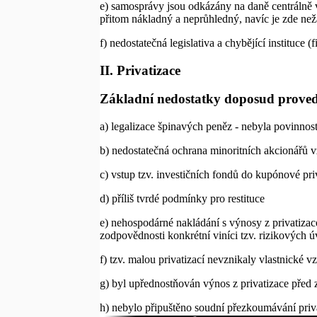
e) samosprávy jsou odkázány na daně centrálně 
přitom nákladný a neprůhledný, navíc je zde než
f) nedostatečná legislativa a chybějící instituce
II. Privatizace
Základní nedostatky doposud provede
a) legalizace špinavých peněz - nebyla povinno
b) nedostatečná ochrana minoritních akcionářů 
c) vstup tzv. investičních fondů do kupónové pri
d) příliš tvrdé podmínky pro restituce
e) nehospodárné nakládání s výnosy z privatizace
zodpovědnosti konkrétní viníci tzv. rizikových ú
f) tzv. malou privatizací nevznikaly vlastnické v
g) byl upřednostňován výnos z privatizace před 
h) nebylo připuštěno soudní přezkoumávání priv