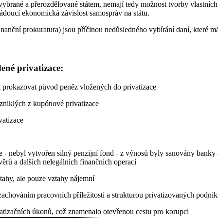
vybrané a přerozdělované státem, nemají tedy možnost tvorby vlastníc
ádoucí ekonomická závislost samospráv na státu.
 (finanční prokuratura) jsou příčinou nedůsledného vybírání daní, které 
né privatizace:
st prokazovat původ peněz vložených do privatizace
vzniklých z kupónové privatizace
vatizace
 - nebyl vytvořen silný penzijní fond - z výnosů byly sanovány banky an
věrů a dalších nelegálních finančních operací
ztahy, ale pouze vztahy nájemní
zachováním pracovních příležitostí a strukturou privatizovaných podni
atizačních úkonů, což znamenalo otevřenou cestu pro korupci