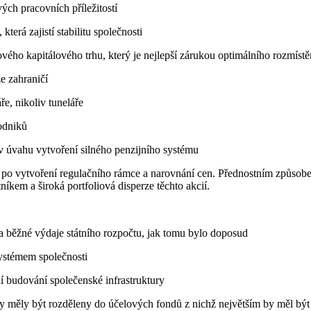
ých pracovních příležitostí
která zajistí stabilitu společnosti
vého kapitálového trhu, který je nejlepší zárukou optimálního rozmístě
ze zahraničí
ře, nikoliv tuneláře
odniků
 v úvahu vytvoření silného penzijního systému
 po vytvoření regulačního rámce a narovnání cen. Přednostním způsobe
íkem a široká portfoliová disperze těchto akcií.
a běžné výdaje státního rozpočtu, jak tomu bylo doposud
ystémem společnosti
í budování společenské infrastruktury
 by měly být rozděleny do účelových fondů z nichž největším by měl 