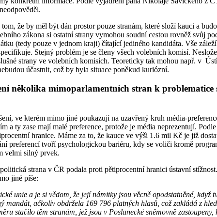
my konkrétní informace. Podle vyjádření pana Nikolaje Savického z Č
 neodpověděl.
 tom, že by měl být dán prostor pouze stranám, které složí kauci a budou
lebního zákona si ostatní strany vymohou soudní cestou rovněž svůj pod
átku (tedy pouze v jednom kraji) čítající jediného kandidáta. Vše zále
specifikuje. Stejný problém je se členy všech volebních komisí. Nesložen
slušné strany ve volebních komisích. Teoreticky tak mohou např. v Úst
nebudou účastnit, což by byla situace poněkud kuriózní.
ení několika mimoparlamentních stran k problematice
ení, ve kterém mimo jiné poukazují na uzavřený kruh média-preference,
ím a ty zase mají malé preference, protože je média neprezentují. Pod
iprocentní hranice. Máme za to, že kauce ve výši 1.6 mil Kč je již dost
ání preferencí tvoří psychologickou bariéru, kdy se voliči kromě progr
m velmi silný prvek.
litická strana v ČR podala proti pětiprocentní hranici ústavní stížnos
mo jiné píše:
 unie a je si vědom, že její námitky jsou věcně opodstatněné, když tv
ý mandát, ačkoliv obdržela 169 796 platných hlasů, což zakládá z hl
ěru stačilo těm stranám, jež jsou v Poslanecké sněmovně zastoupeny, 