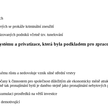
ch
erých se prokáže kriminální zneužití
tizovaných podniků včetně tzv. tunelování
 systému a privatizace, která byla podkladem pro zp
ému růstu a nedovoluje vznik silné střední vrstvy
čany k činnostem pro společnost důležitým ale ekonomicky méně atrakti
jně tak pronajímání bytů je daněno stejně jako pronajímání nebytových p
kumulaci prostředků na větší investice
 demotivující