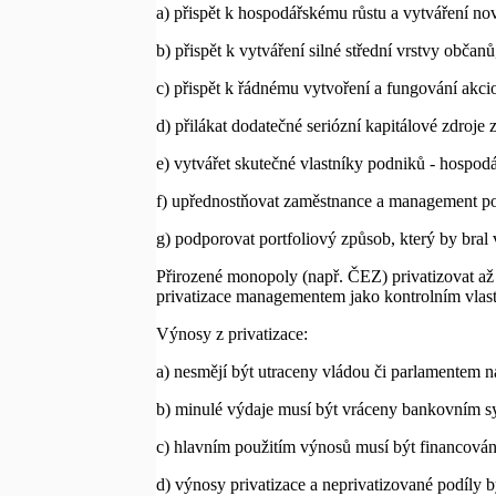
a) přispět k hospodářskému růstu a vytváření nov
b) přispět k vytváření silné střední vrstvy občanů, 
c) přispět k řádnému vytvoření a fungování akcio
d) přilákat dodatečné seriózní kapitálové zdroje 
e) vytvářet skutečné vlastníky podniků - hospodá
f) upřednostňovat zaměstnance a management p
g) podporovat portfoliový způsob, který by bral
Přirozené monopoly (např. ČEZ) privatizovat až
privatizace managementem jako kontrolním vlastn
Výnosy z privatizace:
a) nesmějí být utraceny vládou či parlamentem n
b) minulé výdaje musí být vráceny bankovním s
c) hlavním použitím výnosů musí být financován
d) výnosy privatizace a neprivatizované podíly