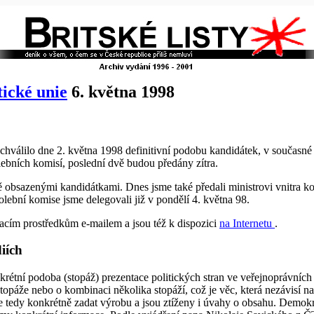
ické unie
6. května 1998
hválilo dne 2. května 1998 definitivní podobu kandidátek, v současné 
bních komisí, poslední dvě budou předány zítra.
ě obsazenými kandidátkami. Dnes jsme také předali ministrovi vnitra k
lební komise jsme delegovali již v pondělí 4. května 98.
cím prostředkům e-mailem a jsou též k dispozici
na Internetu
.
iích
nkrétní podoba (stopáž) prezentace politických stran ve veřejnoprávníc
topáže nebo o kombinaci několika stopáží, což je věc, která nezávisí na 
e tedy konkrétně zadat výrobu a jsou ztíženy i úvahy o obsahu. Demokr