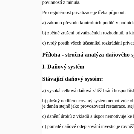
povinností z minula.
Pro regulérnost privatizace je třeba přijmout:
a) zákon o převodu kontrolních podílů v podnicí
b) zpětné zrušení privatizačních rozhodnutí, u kt
c) tvrdý postih všech účastníků rozkrádání priva
Příloha - stručná analýza daňového
I. Daňový systém
Stávající daňový systém:
a) vysoká celková daňová zátěž brání hospodářsk
b) plošný nediferencovaný systém nemotivuje ob
je daněn stejně jako provozovatel restaurace, ste
c) danění úroků z vkladů a úspor nemotivuje ke 
d) pomalé daňové odepisování investic je rovněž