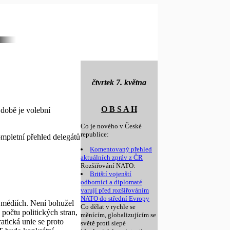
čtvrtek 7. května
O B S A H
době je volební
Co je nového v České
republice:
ompletní přehled delegátů
Komentovaný přehled
aktuálních zpráv z ČR
Rozšiřování NATO:
Britští vojenští
odborníci a diplomaté
varují před rozšiřováním
NATO do střední Evropy
h médiích. Není bohužel
Co dělat v rychle se
počtu politických stran,
měnícím, globalizujícím se
atická unie se proto
světě proti slepé