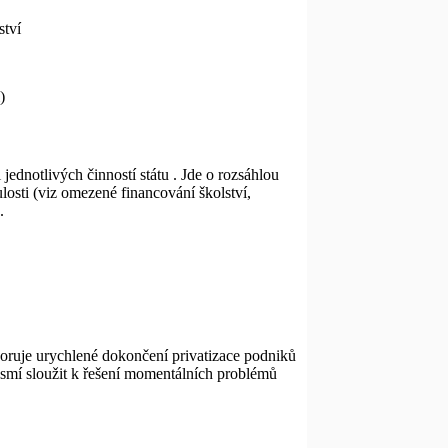
ství
)
jednotlivých činností státu . Jde o rozsáhlou
losti (viz omezené financování školství,
.
poruje urychlené dokončení privatizace podniků
nesmí sloužit k řešení momentálních problémů