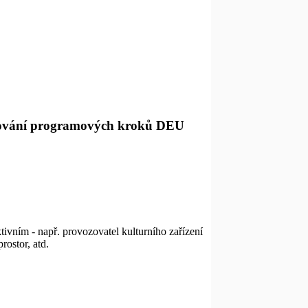
racování programových kroků DEU
vním - např. provozovatel kulturního zařízení
rostor, atd.