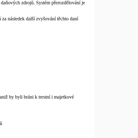
h daňových zdrojů. Systém přerozdělování je
má za následek další zvyšování těchto daní
iž by byli bráni k trestní i majetkové
ků