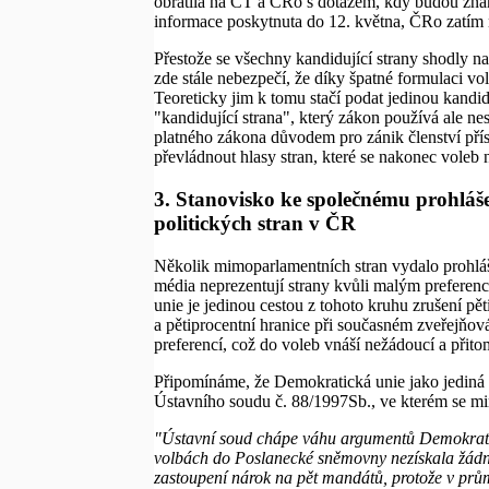
obrátila na ČT a ČRo s dotazem, kdy budou zná
informace poskytnuta do 12. května, ČRo zatím
Přestože se všechny kandidující strany shodly na
zde stále nebezpečí, že díky špatné formulaci vo
Teoreticky jim k tomu stačí podat jedinou kandid
"kandidující strana", který zákon používá ale ne
platného zákona důvodem pro zánik členství pří
převládnout hlasy stran, které se nakonec voleb 
3. Stanovisko ke společnému prohláš
politických stran v ČR
Několik mimoparlamentních stran vydalo prohláš
média neprezentují strany kvůli malým preferenc
unie je jedinou cestou z tohoto kruhu zrušení pět
a pětiprocentní hranice při současném zveřejňov
preferencí, což do voleb vnáší nežádoucí a přito
Připomínáme, že Demokratická unie jako jediná po
Ústavního soudu č. 88/1997Sb., ve kterém se mi
"Ústavní soud chápe váhu argumentů Demokratické
volbách do Poslanecké sněmovny nezískala žádn
zastoupení nárok na pět mandátů, protože v prům