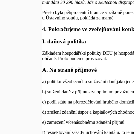
mandátu 30 296 hlasů. Jde o skutečnou dispropor
Přesto byla pětiprocentní hranice v zákoně ponec
u Ústavního soudu, pokládá za marné.
4. Pokračujeme ve zveřejňování ko
I. daňová politika
Základem hospodářské politiky DEU je hospodářský
občané. Proto budeme prosazovat:
A. Na straně příjmové
a) politiku všeobecného snižování daní jako jed
b) snížení daně z příjmu - za optimum považujem
c) podíl státu na přerozdělování hrubého domá
d) zrušení zdanění úspor a kapitálových zhodno
e) zamezení vícenásobnému zdanění příjmů
f) respektování zásady uchování kapitálu, to je 