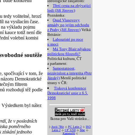
T bude konkrétní
ideologické zaujatosti:
Třetí cesta na zbývající
lodi (Jiří Jírovec)
Poznámka:
 tedy volitelné, hrozí
Osud Vlasovovy
íl na vysílacím čase.
armády po jejím odchodu
ží na výkladu pojmu
z Prahy (Jiří Jírovec)
Velká
í kauce totiž není dle
Británie:
řední volební komisi
Labouristé po roce
u moci
Má Tony Blair nějakou
politickou filozofii?
 svobodné soutěže
Politická kultura, ČT
a parlament:
Samostatnost,
 spočívající v tom, že
nezávislost a integrita (Petr
Jánský)
Menší politické
le názoru Demokratické
strany v ČR:
atečným filtrem
Tisková konference
amů rozhodují též podle
Demokratické unie z 6.5.
1998
t. Výsledkem byl nález
Ikona pro Vaši stránku...
rdí, že v posledních
ediska poměrného
|-
Ascii 7Bit
-|-
PC Latin 2
-|-
ISO
Latin 2
-|-
CP 1250
-|-
Mac
-|-
k získání jednoho
Kameničtí
-|