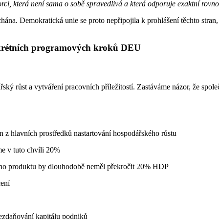
ci, která není sama o sobě spravedlivá a která odporuje exaktní rovno
hána. Demokratická unie se proto nepřipojila k prohlášení těchto stran,
nkrétních programových kroků DEU
 růst a vytváření pracovních příležitostí. Zastáváme názor, že společn
en z hlavních prostředků nastartování hospodářského růstu
e v tuto chvíli 20%
cího produktu by dlouhodobě neměl překročit 20% HDP
cení
nezdaňování kapitálu podniků