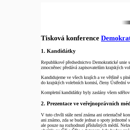
Tisková konference
Demokrat
1. Kandidátky
Republikové předsednictvo Demokratické unie sc
zmocněnec předává zapisovatelům krajských vole
Kandidujeme ve všech krajích a ve většině s pln
do krajských volebních komisí, členy Ústřední vo
Kompletní kandidátky byly zaslány všem sdělova
2. Prezentace ve veřejnoprávních méd
V tuto chvíli stále není známa ani orientačně ko
ani známo, zda se bude jednat o spoty jednotné s
ale pouze na rozhodnutí příslušných médií. Nelz