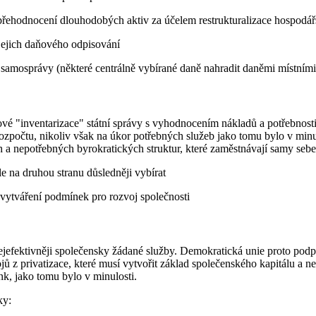
řehodnocení dlouhodobých aktiv za účelem restrukturalizace hospodář
 jejich daňového odpisování
o samosprávy (některé centrálně vybírané daně nahradit daněmi místními
ové "inventarizace" státní správy s vyhodnocením nákladů a potřebnosti 
rozpočtu, nikoliv však na úkor potřebných služeb jako tomu bylo v minu
h a nepotřebných byrokratických struktur, které zaměstnávají samy sebe
le na druhou stranu důsledněji vybírat
 vytváření podmínek pro rozvoj společnosti
ejefektivněji společensky žádané služby. Demokratická unie proto pod
jů z privatizace, které musí vytvořit základ společenského kapitálu a 
nk, jako tomu bylo v minulosti.
ky: