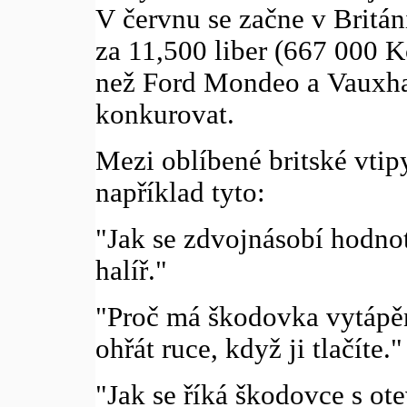
V červnu se začne v Britá
za 11,500 liber (667 000 Kč
než Ford Mondeo a Vauxhal
konkurovat.
Mezi oblíbené britské vtip
například tyto:
"Jak se zdvojnásobí hodno
halíř."
"Proč má škodovka vytápěn
ohřát ruce, když ji tlačíte."
"Jak se říká škodovce s ot