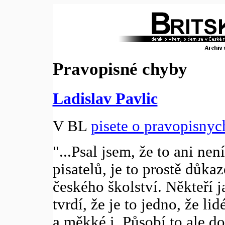
Pravopisné chyby
Ladislav Pavlic
V BL
pisete o pravopisny
"...Psal jsem, že to ani nen
pisatelů, je to prostě důk
českého školství. Někteří
tvrdí, že je to jedno, že li
a měkké i. Působí to ale dos