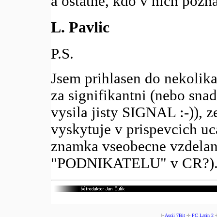
a ostatne, kdo v nich pozna
L. Pavlic
P.S.
Jsem prihlasen do nekolik
za signifikantni (nebo sna
vysila jisty SIGNAL :-)), z
vyskytuje v prispevcich u
znamka vseobecne vzdelano
"PODNIKATELU" v CR?)
|-
Ascii 7Bit
-|-
PC Latin 2
-