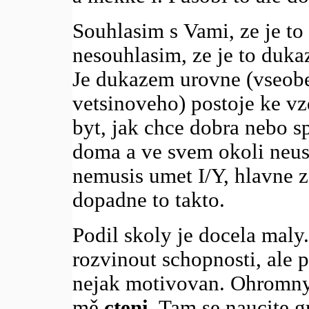
Souhlasim s Vami, ze je to 
nesouhlasim, ze je to duka
Je dukazem urovne (vseob
vetsinoveho) postoje ke v
byt, jak chce dobra nebo s
doma a ve svem okoli neust
nemusis umet I/Y, hlavne ze
dopadne to takto.
Podil skoly je docela maly
rozvinout schopnosti, ale 
nejak motivovan. Ohromny
mě
cteni
. Tam se naucite 