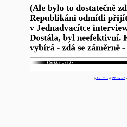
(Ale bylo to dostatečně z
Republikáni odmítli přij
v Jednadvacítce intervie
Dostála, byl neefektivní. 
vybírá - zdá se záměrně 
|-
Ascii 7Bit
-|-
PC Latin 2
-