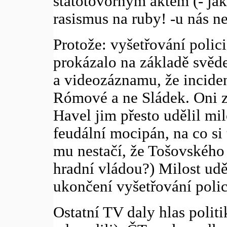
státotovorným aktem (- jak
rasismus na ruby! -u nás n
Protože: vyšetřování polic
prokázalo na základě svě
a videozáznamu, že incide
Rómové a ne Sládek. Oni z
Havel jim přesto udělil mil
feudální mocipán, na co si
mu nestačí, že Tošovského 
hradní vládou?) Milost uděl
ukončení vyšetřování polic
Ostatní TV daly hlas polit