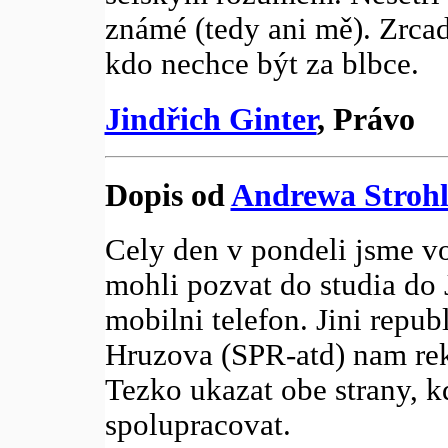
známé (tedy ani mě). Zrcad
kdo nechce být za blbce.
Jindřich Ginter
, Právo
Dopis od
Andrewa Strohl
Cely den v pondeli jsme vo
mohli pozvat do studia do 
mobilni telefon. Jini repub
Hruzova (SPR-atd) nam rekla
Tezko ukazat obe strany, k
spolupracovat.