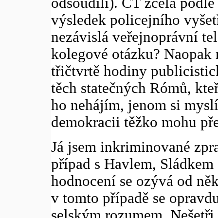
odsoudili). ČT zcela podl
výsledek policejního vyšet
nezávislá veřejnoprávní tel
kolegové otázku? Naopak 
třičtvrtě hodiny publicisti
těch statečných Rómů, kteř
ho nehájím, jenom si myslí
demokracii těžko mohu pře
Já jsem inkriminované zpra
případ s Havlem, Sládkem a
hodnocení se ozývá od něk
v tomto případě se opravdu
selským rozumem. Nešetři