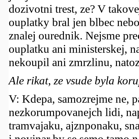
dozivotni trest, ze? V tako
ouplatky bral jen blbec neb
znalej ourednik. Nejsme pre
ouplatku ani ministerskej, 
nekoupil ani zmrzlinu, nato
Ale rikat, ze vsude byla koru
V: Kdepa, samozrejme ne, 
nezkorumpovanejch lidi, na
tramvajaku, ajznponaku, sna
i novinar by se semo tamo n