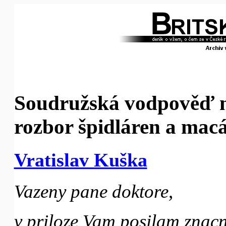
Soudružská vodpověď n
rozbor špidláren a mac
Vratislav Kuška
Vazeny pane doktore,
v priloze Vam posilam znac