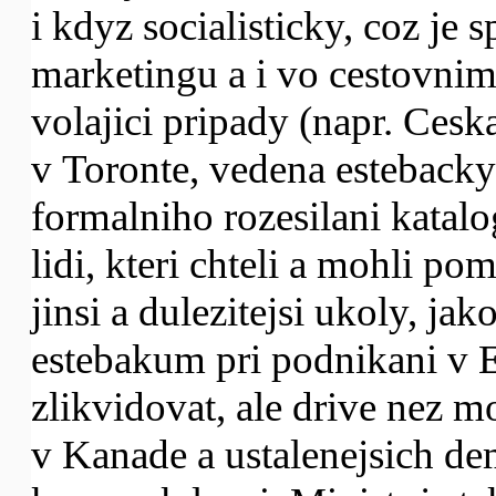
i kdyz socialisticky, coz je 
marketingu a i vo cestovnim
volajici pripady (napr. Cesk
v Toronte, vedena esteback
formalniho rozesilani katal
lidi, kteri chteli a mohli po
jinsi a dulezitejsi ukoly, j
estebakum pri podnikani v E
zlikvidovat, ale drive nez m
v Kanade a ustalenejsich dem