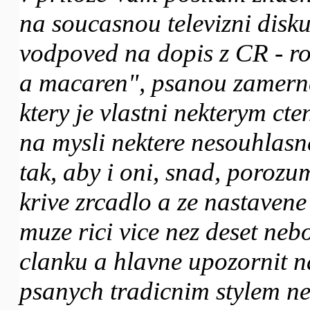
na soucasnou televizni disk
vodpoved na dopis z CR - ro
a macaren", psanou zamerne
ktery je vlastni nekterym c
na mysli nektere nesouhlasn
tak, aby i oni, snad, porozum
krive zrcadlo a ze nastavene
muze rici vice nez deset neb
clanku a hlavne upozornit na 
psanych tradicnim stylem ne