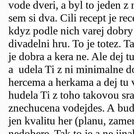
vode dveri, a byl to jeden z 
sem si dva. Cili recept je r
kdyz podle nich varej dobry
divadelni hru. To je totez. T
je dobra a kera ne. Ale dej 
a udela Ti z ni minimalne d
hercema a herkama a dej tu 
hudela Ti z toho takovou sr
znechucena vodejdes. A bud
jen kvalitu her (planu, zame
nedobere. Tak to je a ne ji