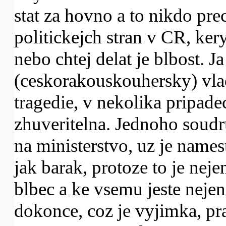
stat za hovno a to nikdo pre
politickejch stran v CR, ker
nebo chtej delat je blbost. 
(ceskorakouskouhersky) vlad
tragedie, v nekolika pripade
zhuveritelna. Jednoho soudr
na ministerstvo, uz je names
jak barak, protoze to je nej
blbec a ke vsemu jeste nejen
dokonce, coz je vyjimka, pra