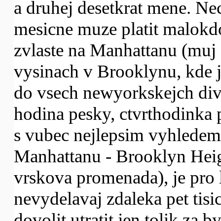
a druhej desetkrat mene. Nec
mesicne muze platit malokd
zvlaste na Manhattanu (muj
vysinach v Brooklynu, kde j
do vsech newyorkskejch div
hodina pesky, ctvrthodinka
s vubec nejlepsim vyhledem
Manhattanu - Brooklyn Hei
vrskova promenada), je pro l
nevydelavaj zdaleka pet tisi
dovolit utratit jen tolik za b