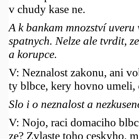
v chudy kase ne.
A k bankam mnozství uveru v
spatnych. Nelze ale tvrdit, 
a korupce.
V: Neznalost zakonu, ani 
ty blbce, kery hovno umeli, 
Slo i o neznalost a nezkusen
V: Nojo, raci domaciho blbc
ze? Zvlaste toho ceskyho, 