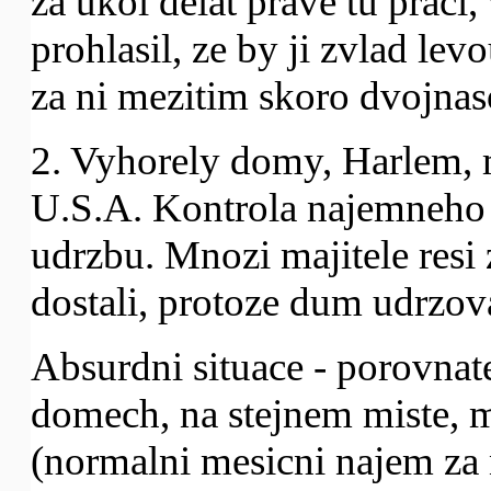
za ukol delat prave tu prac
prohlasil, ze by ji zvlad lev
za ni mezitim skoro dvojnas
2. Vyhorely domy, Harlem, 
U.S.A. Kontrola najemneho
udrzbu. Mnozi majitele resi 
dostali, protoze dum udrzova
Absurdni situace - porovnat
domech, na stejnem miste, 
(normalni mesicni najem za