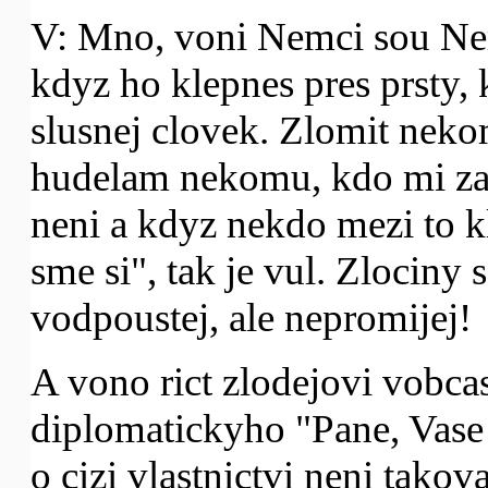
V: Mno, voni Nemci sou Nem
kdyz ho klepnes pres prsty, 
slusnej clovek. Zlomit nekom
hudelam nekomu, kdo mi zabi
neni a kdyz nekdo mezi to kl
sme si", tak je vul. Zlociny 
vodpoustej, ale nepromijej!
A vono rict zlodejovi vobcas
diplomatickyho "Pane, Vase 
o cizi vlastnictvi neni tako