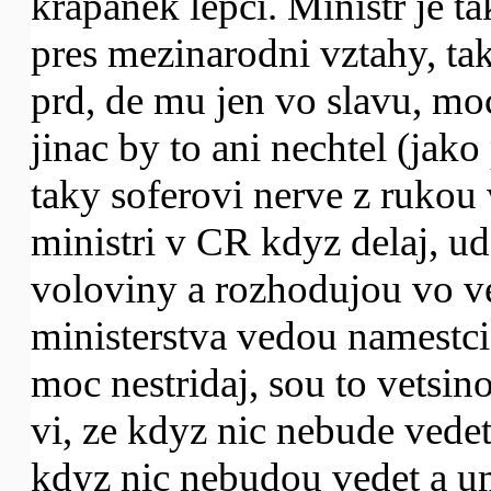
krapanek lepci. Ministr je t
pres mezinarodni vztahy, takz
prd, de mu jen vo slavu, moc 
jinac by to ani nechtel (jako
taky soferovi nerve z rukou 
ministri v CR kdyz delaj, u
voloviny a rozhodujou vo ve
ministerstva vedou namestci
moc nestridaj, sou to vetsi
vi, ze kdyz nic nebude vedet
kdyz nic nebudou vedet a um