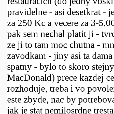
restauracich (do jedny vosk
pravidelne - asi desetkrat -
za 250 Kc a vecere za 3-5,000
pak sem nechal platit ji - tv
ze ji to tam moc chutna - mn
zavodkam - jiny asi ta dama 
spatny - bylo to skoro stejn
MacDonald) prece kazdej ce
rozhoduje, treba i vo povole
este zbyde, nac by potrebov
jak je stat nemilosrdne tresta