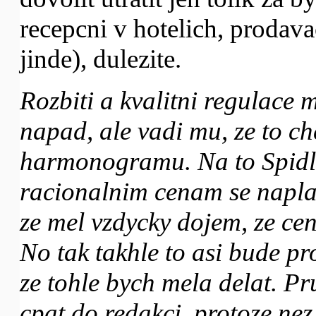
recepcni v hotelich, prodava
jinde), dulezite.
Rozbiti a kvalitni regulace 
napad, ale vadi mu, ze to c
harmonogramu. Na to Spidl
racionalnim cenam se napla
ze mel vzdycky dojem, ze ce
No tak takhle to asi bude pr
ze tohle bych mela delat. Pr
cpat do redakci, protoze ne