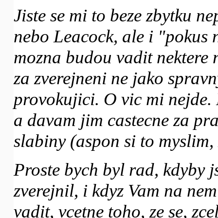
Jiste se mi to beze zbytku 
nebo Leacock, ale i "pokus 
mozna budou vadit nektere n
za zverejneni ne jako spravn
provokujici. O vic mi nejde.
a davam jim castecne za pra
slabiny (aspon si to myslim,
Proste bych byl rad, kdyby js
zverejnil, i kdyz Vam na n
vadit, vcetne toho, ze se, zc