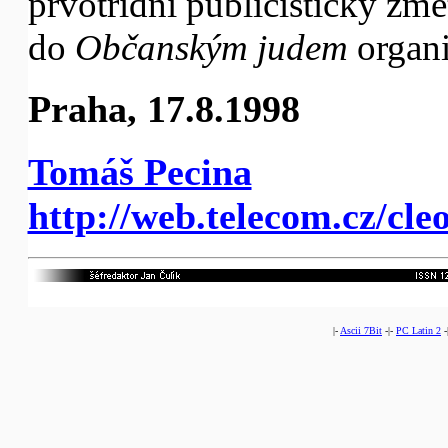
prvotřídní publicistický zmet
do
Občanským judem
organ
Praha, 17.8.1998
Tomáš Pecina
http://web.telecom.cz/cl
|-
Ascii 7Bit
-|-
PC Latin 2
-