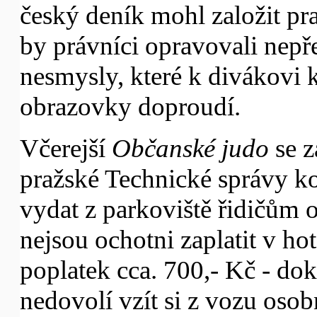
český deník mohl založit pra
by právníci opravovali nepř
nesmysly, které k divákovi k
obrazovky doproudí.
Včerejší
Občanské judo
se z
pražské Technické správy k
vydat z parkoviště řidičům 
nejsou ochotni zaplatit v hot
poplatek cca. 700,- Kč - do
nedovolí vzít si z vozu osob