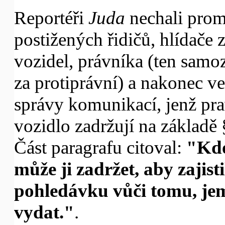
Reportéři
Juda
nechali prom
postižených řidičů, hlídače 
vozidel, právníka (ten samo
za protiprávní) a nakonec v
správy komunikací, jenž prav
vozidlo zadržují na základě
Část paragrafu citoval:
"Kdo
může ji zadržet, aby zajist
pohledávku vůči tomu, jem
vydat."
.