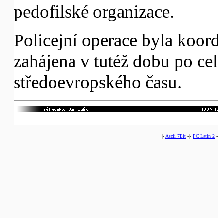
pedofilské organizace.
Policejní operace byla koo
zahájena v tutéž dobu po ce
středoevropského času.
|-
Ascii 7Bit
-|-
PC Latin 2
-