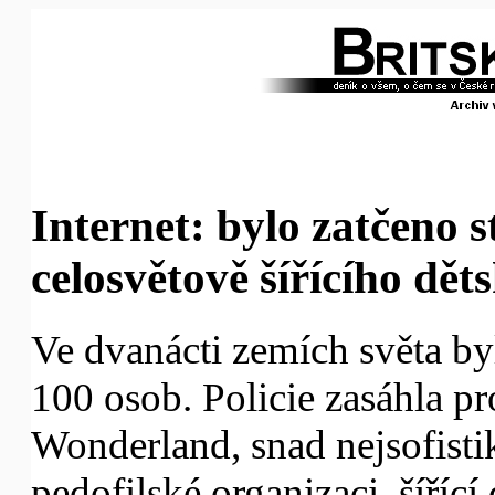
Internet: bylo zatčeno s
celosvětově šířícího dět
Ve dvanácti zemích světa by
100 osob. Policie zasáhla pro
Wonderland, snad nejsofisti
pedofilské organizaci, šířící