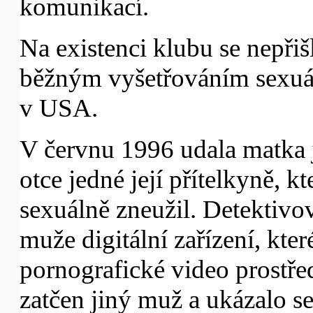
komunikací.
Na existenci klubu se nepřiš
běžným vyšetřováním sexuál
v USA.
V červnu 1996 udala matka j
otce jedné její přítelkyně, k
sexuálně zneužil. Detektivové
muže digitální zařízení, kter
pornografické video prostřed
zatčen jiný muž a ukázalo s