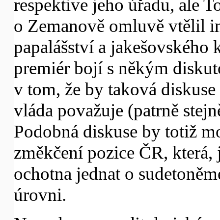
respektive jeho úřadu, ale 
o Zemanově omluvě vtělil i
papalášství a jakešovského k
premiér bojí s někým diskuto
v tom, že by taková diskuse 
vláda považuje (patrně stejn
Podobná diskuse by totiž m
změkčení pozice ČR, která,
ochotna jednat o sudetoněm
úrovni.