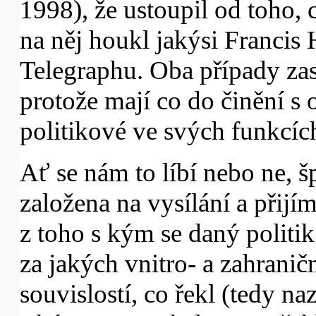
1998), že ustoupil od toho, 
na něj houkl jakýsi Francis
Telegraphu. Oba případy zas
protože mají co do činění s
politikové ve svých funkcíc
Ať se nám to líbí nebo ne, š
založena na vysílání a přij
z toho s kým se daný politik 
za jakých vnitro- a zahranič
souvislostí, co řekl (tedy naz