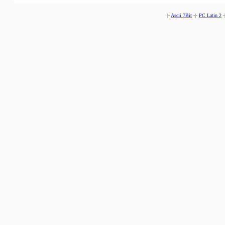
|-
Ascii 7Bit
-|-
PC Latin 2
-