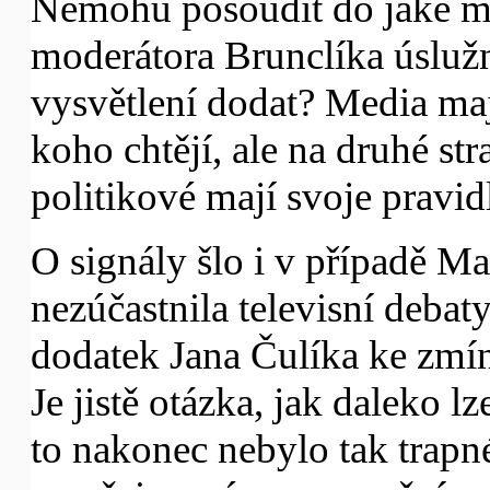
Nemohu posoudit do jaké m
moderátora Brunclíka úsluž
vysvětlení dodat? Media maj
koho chtějí, ale na druhé str
politikové mají svoje pravid
O signály šlo i v případě Ma
nezúčastnila televisní debat
dodatek Jana Čulíka ke zm
Je jistě otázka, jak daleko lz
to nakonec nebylo tak trapné