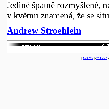
Jediné špatně rozmyšlené, ná
v květnu znamená, že se sit
Andrew Stroehlein
|-
Ascii 7Bit
-|-
PC Latin 2
-