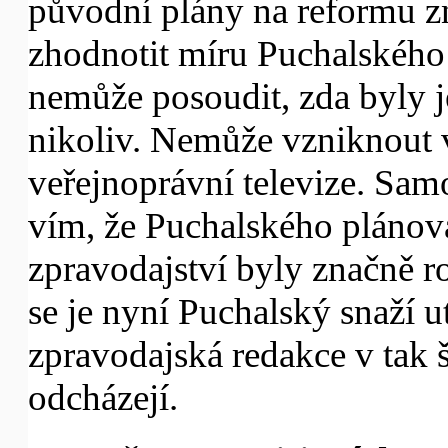
původní plány na reformu 
zhodnotit míru Puchalskéh
nemůže posoudit, zda byly 
nikoliv. Nemůže vzniknout v
veřejnoprávní televize. Sam
vím, že Puchalského plánov
zpravodajství byly značně ro
se je nyní Puchalský snaží u
zpravodajská redakce v tak š
odcházejí.