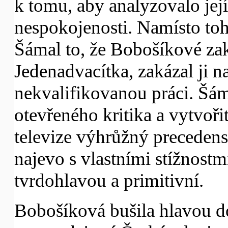
k tomu, aby analyzovalo její
nespokojenosti. Namísto toh
Šámal to, že Bobošíkové za
Jedenadvacítka, zakázal ji na
nekvalifikovanou práci. Šám
otevřeného kritika a vytvoři
televize výhrůžný precedens,
najevo s vlastními stížnostmi
tvrdohlavou a primitivní.
Bobošíková bušila hlavou do