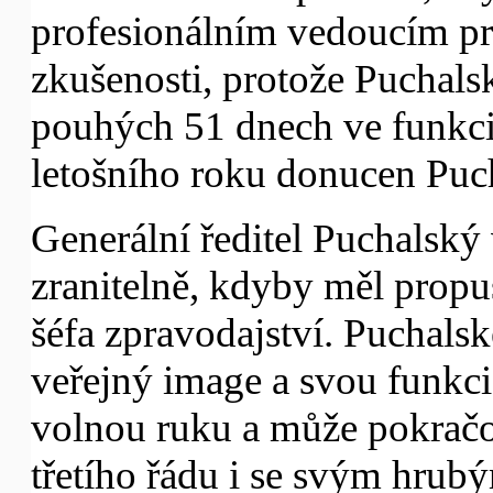
profesionálním vedoucím pr
zkušenosti, protože Puchals
pouhých 51 dnech ve funkci 
letošního roku donucen Puc
Generální ředitel Puchalský 
zranitelně, kdyby měl propu
šéfa zpravodajství. Puchals
veřejný image a svou funkc
volnou ruku a může pokračo
třetího řádu i se svým hru