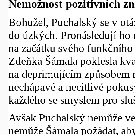
Nemožnost pozitivních z
Bohužel, Puchalský se v otá
do úzkých. Pronásledují ho n
na začátku svého funkčního
Zdeňka Šámala poklesla kva
na deprimujícím způsobem 
nechápavé a necitlivé pokusy
každého se smyslem pro slu
Avšak Puchalský nemůže veř
nemůže Šámala požádat, aby 