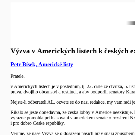
Výzva v Amerických listech k českých 
Petr Bísek, Americké listy
Pratele,
v Americkych listech je v poslednim, tj. 22. cisle ze ctvrtka, 5. 
prava, dvojiho obcanstvi a restituci, a aby podporili senatory Ka
Nejste-li odberateli AL, ozvete se do nasi redakce, my vam radi j
Rikalo se jeste donedavna, ze ceska lobby v Americe neexistuje.
vyrazne pomohla pri hlasovani v americkem senate o rozsireni NA
i pro dobro Ceske republiky.
Verime, ze nase Vyzva se o dosazeni nasich prav snazi zpusobem, k