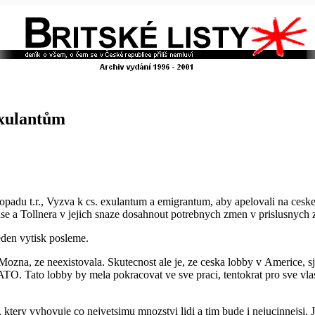
exulantům
listopadu t.r., Vyzva k cs. exulantum a emigrantum, aby apelovali na ces
rase a Tollnera v jejich snaze dosahnout potrebnych zmen v prislusnych
eden vytisk posleme.
 Mozna, ze neexistovala. Skutecnost ale je, ze ceska lobby v Americe, 
TO. Tato lobby by mela pokracovat ve sve praci, tentokrat pro sve vlas
tery vyhovuje co nejvetsimu mnozstvi lidi a tim bude i nejucinnejsi. Je