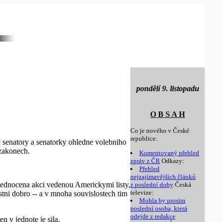
pondělí 9. listopadu
O B S A H
Co je nového v České
republice:
ke senatory a senatorky ohledne volebniho
 zakonech.
Komentovaný přehled
zpráv z ČR
Odkazy:
Přehled
nejzajímavějších článků
sjednocena akci vedenou Americkymi listy,
z poslední doby
Česká
televize:
tni dobro -- a v mnoha souvislostech tim
Mohla by prosím
poslední osoba, která
odejde z redakce
n v jednote je sila.