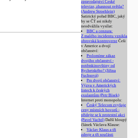
zpravodajství České
televize, zhasnout světla?
(Andrew Stroehlein)
Satirický pořad BBC, jaký
by se ČT asi nikdy
neodvážila vysílat:
BBC a cenzura:
Z malého incidentu vznikla
obrovská kontroverze
Češi
v Americe a dvojí
občanství:
Prolomíme zákaz
dvojího občanství -
potěmkinovštiny od
Rychetského? (Jiřina
Fuchsová)
Pro dvojí občanství:
Výzva v Amerických
listech k českých
exulantům (Petr Bísek)
Internet proti monopolu:
Český Telecom zvyšuje
ceny místních hovorů -
přidejte se k protestní akci
(Pavel Vachtl)
Další hloupý
článek Václava Klause:
Václav Klaus a tři
zdroje a tři součásti