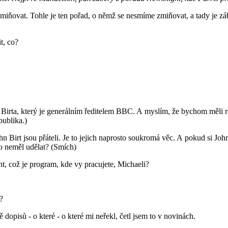
zmiňovat. Tohle je ten pořad, o němž se nesmíme zmiňovat, a tady je zá
t, co?
 Birta, který je generálním ředitelem BBC. A myslím, že bychom měli r
publika.)
hn Birt jsou přáteli. Je to jejich naprosto soukromá věc. A pokud si Joh
to neměl udělat? (Smích)
t, což je program, kde vy pracujete, Michaeli?
?
pisů - o které - o které mi neřekl, četl jsem to v novinách.