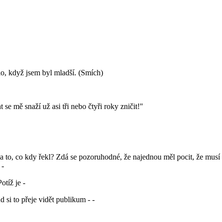
o, když jsem byl mladší. (Smích)
 mě snaží už asi tři nebo čtyři roky zničit!"
to, co kdy řekl? Zdá se pozoruhodné, že najednou měl pocit, že musí 
 -
tíž je -
si to přeje vidět publikum - -