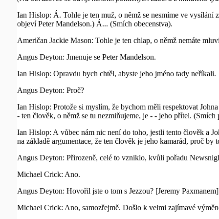
Ian Hislop: Á. Tohle je ten muž, o němž se nesmíme ve vysílání 
objeví Peter Mandelson.) Á... (Smích obecenstva).
Američan Jackie Mason: Tohle je ten chlap, o němž nemáte mluvi
Angus Deyton: Jmenuje se Peter Mandelson.
Ian Hislop: Opravdu bych chtěl, abyste jeho jméno tady neříkali.
Angus Deyton: Proč?
Ian Hislop: Protože si myslím, že bychom měli respektovat Johna
- ten člověk, o němž se tu nezmiňujeme, je - - jeho přítel. (Smích 
Ian Hislop: A vůbec nám nic není do toho, jestli tento člověk a Jo
na základě argumentace, že ten člověk je jeho kamarád, proč by 
Angus Deyton: Přirozeně, celé to vzniklo, kvůli pořadu Newsnigh
Michael Crick: Ano.
Angus Deyton: Hovořil jste o tom s Jezzou? [Jeremy Paxmanem]
Michael Crick: Ano, samozřejmě. Došlo k velmi zajímavé výměně do