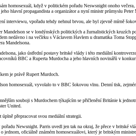
, sám homosexuál, když v politickém pořadu Neswsnight onoho večera,
jeho hlavní propagandista a organizátor a nyní ministr průmyslu Peter
ní interviewu, vpořadu tehdy nehnul brvou, ale byl zjevně mírně šoko
r Mandelson se v londýnských politických a žurnalistických kruzích poh
dem nedávno i na večírku s Václavem Havlem u dramatika Toma Stoppard
tera Mandelsona.
ndelsona, jako ústřední postavy britské vlády i této mediální kontroverz
pracovníků BBC a Ruperta Murdocha a jeho hlavních novinářů v konkur
íkem je právě Rupert Murdoch.
son homosexuál, vyvolalo to v BBC šokovou vlnu. Denní tisk, zejména 
nějším souboji s Murdochem týkajícím se přičlenění Británie k jednot
ter United.
úplně přepracovat svou mediální strategii.
ořadu Newsnight. Parris uvedl jen tak na okraj, že přece v britské vl
o jednom, oficiálně známém homosexuálovi, který je britským ministre