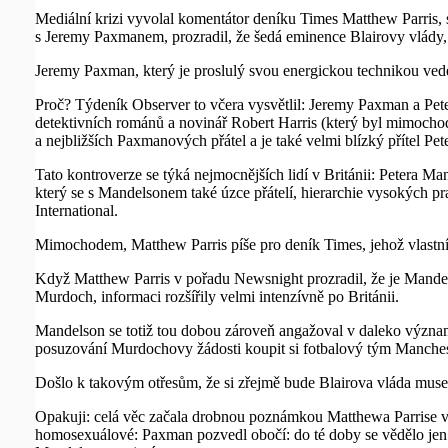
Mediální krizi vyvolal komentátor deníku Times Matthew Parris
s Jeremy Paxmanem, prozradil, že šedá eminence Blairovy vlády, 
Jeremy Paxman, který je proslulý svou energickou technikou vede
Proč? Týdeník Observer to včera vysvětlil: Jeremy Paxman a Pete
detektivních románů a novinář Robert Harris (který byl mimocho
a nejbližších Paxmanových přátel a je také velmi blízký přítel Pe
Tato kontroverze se týká nejmocnějších lidí v Británii: Petera Ma
který se s Mandelsonem také úzce přátelí, hierarchie vysokých 
International.
Mimochodem, Matthew Parris píše pro deník Times, jehož vlastn
Když Matthew Parris v pořadu Newsnight prozradil, že je Mandel
Murdoch, informaci rozšířily velmi intenzívně po Británii.
Mandelson se totiž tou dobou zároveň angažoval v daleko význam
posuzování Murdochovy žádosti koupit si fotbalový tým Manches
Došlo k takovým otřesům, že si zřejmě bude Blairova vláda muset 
Opakuji: celá věc začala drobnou poznámkou Matthewa Parrise v p
homosexuálové: Paxman pozvedl obočí: do té doby se vědělo jen 