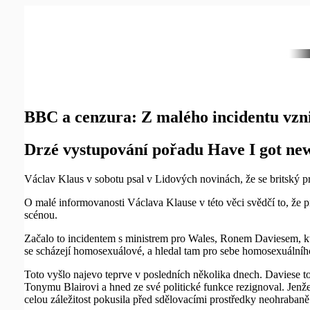
BBC a cenzura: Z malého incidentu vzn
Drzé vystupování pořadu Have I got new
Václav Klaus v sobotu psal v Lidových novinách, že se britský pr
O malé informovanosti Václava Klause v této věci svědčí to, že p
scénou.
Začalo to incidentem s ministrem pro Wales, Ronem Daviesem, k
se scházejí homosexuálové, a hledal tam pro sebe homosexuálního
Toto vyšlo najevo teprve v posledních několika dnech. Daviese 
Tonymu Blairovi a hned ze své politické funkce rezignoval. Jenže
celou záležitost pokusila před sdělovacími prostředky neohrabaně