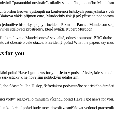
 obvinil "paranoidní novináře", nikoliv samotného, mocného Mandelso
ncí Gordon Brown vystoupili na konferenci britských průmyslníků s velm
 Blairova vláda přijmou euro, Murdochův tisk ji prý přestane podporova
ednotlivé historky spojily - incident Paxman - Parris - Mandelson se pon
vyvíjejí sdělovací prostředky, které ovládá Rupert Murdoch.
ílání zmiňovat o Mandelsonově sexualitě, odnesla samotná BBC draho. 
tovat obecně o celé otázce. Pravidelný pořad What the papers say muse
s for you
diální pořad Have I got news for you. Je to v podstatě kvíz, kde se mo
se sarkasticky k nejnovějším politickým událostem.
eho účastníci: Ian Hislop, šéfredaktor podvratného satirického čtrnác
ici vody" reagoval o minulém víkendu pořad Have I got news for you.
jeden konkrétní pořad bude moci dovolit zesměšňovat vedoucí pracovníky t