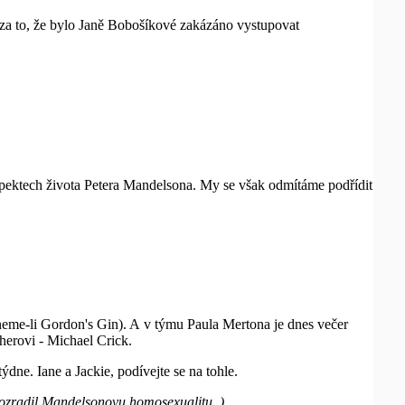
 za to, že bylo Janě Bobošíkové zakázáno vystupovat
spektech života Petera Mandelsona. My se však odmítáme podřídit
eme-li Gordon's Gin). A v týmu Paula Mertona je dnes večer
cherovi - Michael Crick.
ýdne. Iane a Jackie, podívejte se na tohle.
rozradil Mandelsonovu homosexualitu. )