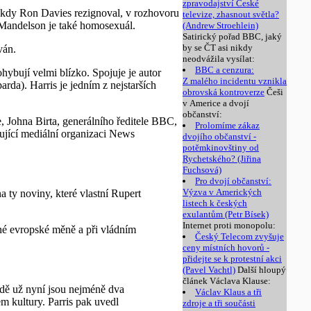
zpravodajství České
 kdy Ron Davies rezignoval, v rozhovoru
televize, zhasnout světla?
 Mandelson je také homosexuál.
(Andrew Stroehlein)
Satirický pořad BBC, jaký
by se ČT asi nikdy
ván.
neodvážila vysílat:
BBC a cenzura:
ybují velmi blízko. Spojuje je autor
Z malého incidentu vznikla
a). Harris je jedním z nejstarších
obrovská kontroverze
Češi
v Americe a dvojí
občanství:
e, Johna Birta, generálního ředitele BBC,
Prolomíme zákaz
ující mediální organizaci News
dvojího občanství -
potěmkinovštiny od
Rychetského? (Jiřina
Fuchsová)
Pro dvojí občanství:
Výzva v Amerických
ty noviny, které vlastní Rupert
listech k českých
exulantům (Petr Bísek)
Internet proti monopolu:
né evropské měně a při vládním
Český Telecom zvyšuje
ceny místních hovorů -
přidejte se k protestní akci
(Pavel Vachtl)
Další hloupý
článek Václava Klause:
ádě už nyní jsou nejméně dva
Václav Klaus a tři
m kultury. Parris pak uvedl
zdroje a tři součásti