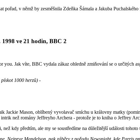
sílat pořad, v němž by zesměšnila Zdeňka Šámala a Jakuba Puchalského
1. 1998 ve 21 hodin, BBC 2
or you. Jak víte, BBC vydala zákaz ohledně zmiňování se o určitých a
pískot 1000 herzů) -
ik Jackie Mason, oblíbený vyvolavač smíchu u královny matky (pomin
 intrik než romány Jeffreyho Archera - protože je to kniha o Jeffrey Ar
než kdy předtím, ale my se soustředíme na důležitější události tohoto t
týdne. Nejprve Mandelson, pak záběry z pořadu Newsnight, kde Parris p