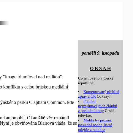
pondělí 9. listopadu
O B S A H
y "image triumfoval nad realitou".
Co je nového v České
republice:
 konfliktu s celou britskou mediální
Komentovaný přehled
zpráv z ČR
Odkazy:
Přehled
 londýnského parku Clapham Common, kde
nejzajímavějších článků
z poslední doby
Česká
televize:
on i automobil. Okamžitě věc oznámil
Mohla by prosím
 Nyní je obviňována Blairova vláda, že se
poslední osoba, která
odejde z redakce