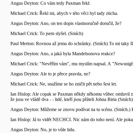
Angus Deyton: Co vám tedy Paxman řekl:
Michael Crick: Řekl mi, abych v této věci byl tady zticha.
Angus Deyton: Ano, on ten dopis vlastnoručně doručil, že?
Michael Crick: To jsem slyšel. (Smích)
Paul Merton: Rovnou až jemu do schránky. (Smích) To mi taky šl
Angus Deyton: Ano, a jaká byla Mandelsonova reakce?
Michael Crick: "Nevěřím vám", mu myslím napsal. A "Newsnight se
Angus Deyton: Ale to je přece pravda, ne?
Michael Crick: Ne, snažíme se ho zničit pět nebo šest let.
Ian Hislop: Ale copak se Paxman někdy někomu vůbec omluvil za 
že jsou ve vládě dva - - lidé, kteří jsou přáteli Johna Birta (Smích)
Angus Deyton: Můžeme se znovu podívat na tu scénu. (Smích.) Po
Ian Hislop: Já to vidět NECHCI. Nic nám do toho není. Ale pokud 
Angus Deyton: No, je to vůle lidu.