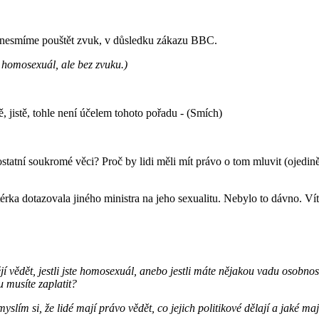
, nesmíme pouštět zvuk, v důsledku zákazu BBC.
n homosexuál, ale bez zvuku.)
, jistě, tohle není účelem tohoto pořadu - (Smích)
statní soukromé věci? Proč by lidi měli mít právo o tom mluvit (ojedině
érka dotazovala jiného ministra na jeho sexualitu. Nebylo to dávno. Ví
jí vědět, jestli jste homosexuál, anebo jestli máte nějakou vadu osobnost
u musíte zaplatit?
ím si, že lidé mají právo vědět, co jejich politikové dělají a jaké ma