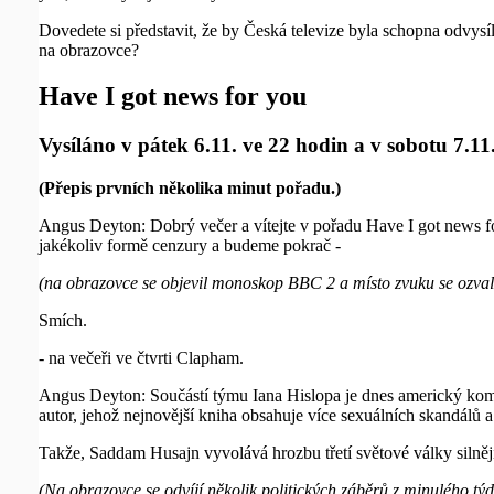
Dovedete si představit, že by Česká televize byla schopna odvy
na obrazovce?
Have I got news for you
Vysíláno v pátek 6.11. ve 22 hodin a v sobotu 7.1
(Přepis prvních několika minut pořadu.)
Angus Deyton: Dobrý večer a vítejte v pořadu Have I got news f
jakékoliv formě cenzury a budeme pokrač -
(na obrazovce se objevil monoskop BBC 2 a místo zvuku se ozval 
Smích.
- na večeři ve čtvrti Clapham.
Angus Deyton: Součástí týmu Iana Hislopa je dnes americký kom
autor, jehož nejnovější kniha obsahuje více sexuálních skandálů a
Takže, Saddam Husajn vyvolává hrozbu třetí světové války silněji, 
(Na obrazovce se odvíjí několik politických záběrů z minulého 