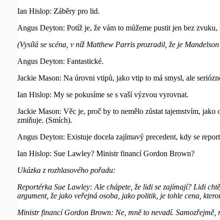
Ian Hislop: Záběry pro lid.
Angus Deyton: Potíž je, že vám to můžeme pustit jen bez zvuku
(Vysílá se scéna, v níž Matthew Parris prozradil, že je Mandelso
Angus Deyton: Fantastické.
Jackie Mason: Na úrovni vtipů, jako vtip to má smysl, ale seriózně
Ian Hislop: My se pokusíme se s vaší výzvou vyrovnat.
Jackie Mason: Věc je, proč by to nemělo zůstat tajemstvím, jako o
zmiňuje. (Smích).
Angus Deyton: Existuje docela zajímavý precedent, kdy se report
Ian Hislop: Sue Lawley? Ministr financí Gordon Brown?
Ukázka z rozhlasového pořadu:
Reportérka Sue Lawley: Ale chápete, že lidi se zajímají? Lidi chtě
argument, že jako veřejná osoba, jako politik, je tohle cena, ktero
Ministr financí Gordon Brown: Ne, mně to nevadí. Samozřejmě, mysl