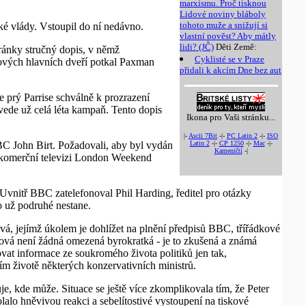
marxismu. Proč tisknou
Lidové noviny bláboly
tohoto muže a snižují si
ké vlády. Vstoupil do ní nedávno.
vlastní pověst? Aby mátly
lidi? (JČ)
Děti Země:
ánky stručný dopis, v němž
Cyklisté se v Praze
onových hlavních dveří potkal Paxman
přidali k akcím Dne bez aut
e prý Parrise schválně k prozrazení
ede už celá léta kampaň. Tento dopis
Ikona pro Vaši stránku...
|-
Ascii 7Bit
-|-
PC Latin 2
-|-
ISO
Latin 2
-|-
CP 1250
-|-
Mac
-|-
BBC John Birt. Požadovali, aby byl vydán
Kameničtí
-|
 komerční televizi London Weekend
 Uvnitř BBC zatelefonoval Phil Harding, ředitel pro otázky
o už podruhé nestane.
, jejímž úkolem je dohlížet na plnění předpisů BBC, třířádkové
ová není žádná omezená byrokratká - je to zkušená a známá
at informace ze soukromého života politiků jen tak,
ím životě některých konzervativních ministrů.
, kde může. Situace se ještě více zkomplikovala tím, že Peter
o hněvivou reakci a sebelítostivé vystoupení na tiskové