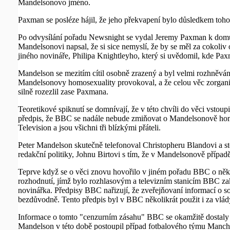
Mandelsonovo jméno.
Paxman se posléze hájil, že jeho překvapení bylo důsledkem toho,
Po odvysílání pořadu Newsnight se vydal Jeremy Paxman k domu
Mandelsonovi napsal, že si sice nemyslí, že by se měl za cokoliv
jiného novináře, Philipa Knightleyho, který si uvědomil, kde Pax
Mandelson se mezitím cítil osobně zrazený a byl velmi rozhněván.
Mandelsonovy homosexuality provokoval, a že celou věc zorganiz
silně rozezlil zase Paxmana.
Teoretikové spiknutí se domnívají, že v této chvíli do věci vsto
předpis, že BBC se nadále nebude zmiňovat o Mandelsonově homo
Television a jsou všichni tři blízkými přáteli.
Peter Mandelson skutečně telefonoval Christopheru Blandovi a stě
redakční politiky, Johnu Birtovi s tím, že v Mandelsonově případ
Teprve když se o věci znovu hovořilo v jiném pořadu BBC o něko
rozhodnutí, jímž bylo rozhlasovým a televizním stanicím BBC z
novinářka. Předpisy BBC nařizují, že zveřejňovaní informací o s
bezdůvodně. Tento předpis byl v BBC několikrát použit i za vlád
Informace o tomto "cenzurním zásahu" BBC se okamžitě dostaly na
Mandelson v této době postoupil případ fotbalového týmu Manche