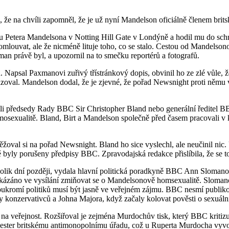
 že na chvíli zapomněl, že je už nyní Mandelson oficiálně členem brits
 Petera Mandelsona v Notting Hill Gate v Londýně a hodil mu do schr
 omlouvat, ale že nicméně lituje toho, co se stalo. Cestou od Mandels
man právě byl, a upozornil na to smečku reportérů a fotografů.
 Napsal Paxmanovi zuřivý třístránkový dopis, obvinil ho ze zlé vůle, ž
oval. Mandelson dodal, že je zjevné, že pořad Newsnight proti němu v
upili předsedy Rady BBC Sir Christopher Bland nebo generální ředitel 
sexualitě. Bland, Birt a Mandelson společně před časem pracovali v
žoval si na pořad Newsnight. Bland ho sice vyslechl, ale neučinil nic.
ě byly porušeny předpisy BBC. Zpravodajská redakce přislíbila, že se t
lik dní později, vydala hlavní politická poradkyně BBC Ann Slomanová
akázáno ve vysílání zmiňovat se o Mandelsonově homsexualitě. Sloman
oukromí politiků musí být jasně ve veřejném zájmu. BBC nesmí publikov
y konzervativců a Johna Majora, když začaly kolovat pověsti o sexuáln
 veřejnost. Rozšiřoval je zejména Murdochův tisk, který BBC kritizuje
ster britskému antimonopolnímu úřadu, což u Ruperta Murdocha vyvolal