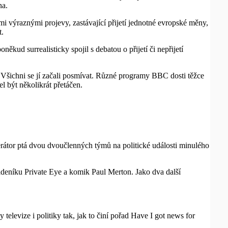
na.
i výraznými projevy, zastávající přijetí jednotné evropské měny,
t.
ěkud surrealisticky spojil s debatou o přijetí či nepřijetí
Všichni se jí začali posmívat. Různé programy BBC dosti těžce
l být několikrát přetáčen.
derátor ptá dvou dvoučlenných týmů na politické události minulého
tideníku Private Eye a komik Paul Merton. Jako dva další
elevize i politiky tak, jak to činí pořad Have I got news for