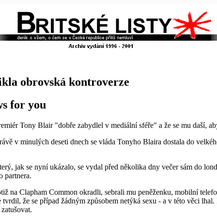
ikla obrovská kontroverze
s for you
emiér Tony Blair "dobře zabydlel v mediální sféře" a že se mu daší, ab
rávě v minulých deseti dnech se vláda Tonyho Blaira dostala do velkého
terý, jak se nyní ukázalo, se vydal před několika dny večer sám do
 partnera.
totiž na Clapham Common okradli, sebrali mu peněženku, mobilní telef
 tvrdil, že se případ žádným způsobem netýká sexu - a v této věci lhal.
 zatušovat.