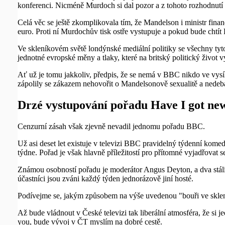
konferenci. Nicméně Murdoch si dal pozor a z tohoto rozhodnutí
Celá věc se ještě zkomplikovala tím, že Mandelson i ministr fina
euro. Proti ní Murdochův tisk ostře vystupuje a pokud bude chtít
Ve skleníkovém světě londýnské mediální politiky se všechny tyto j
jednotné evropské měny a tlaky, které na britský politický život 
Ať už je tomu jakkoliv, předpis, že se nemá v BBC nikdo ve vys
zápolily se zákazem nehovořit o Mandelsonově sexualitě a nedeba
Drzé vystupování pořadu Have I got new
Cenzurní zásah však zjevně nevadil jednomu pořadu BBC.
Už asi deset let existuje v televizi BBC pravidelný týdenní kome
týdne. Pořad je však hlavně příležitostí pro přítomné vyjadřovat 
Známou osobností pořadu je moderátor Angus Deyton, a dva stálí j
účastníci jsou zváni každý týden jednorázově jiní hosté.
Podívejme se, jakým způsobem na výše uvedenou "bouři ve sklen
Až bude vládnout v České televizi tak liberální atmosféra, že si 
you, bude vývoj v ČT myslím na dobré cestě.