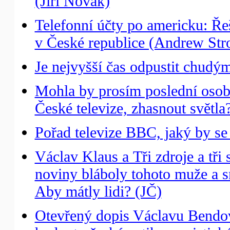
(Jiří Novák)
Telefonní účty po americku: Řeš
v České republice (Andrew Stro
Je nejvyšší čas odpustit chudý
Mohla by prosím poslední osoba
České televize, zhasnout světl
Pořad televize BBC, jaký by s
Václav Klaus a Tři zdroje a tři
noviny bláboly tohoto muže a s
Aby mátly lidi? (JČ)
Otevřený dopis Václavu Bendovi