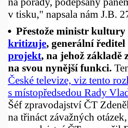
na porady, podepsaný pane
v tisku," napsala nám J.B. 2
Přestože ministr kultury 
kritizuje
, generální ředit
projekt
, na jehož základě 
na svou nynější funkci.
Ten
České televize, viz tento r
s místopředsedou Rady Vla
Šéf zpravodajství ČT Zden
na třináct závažných otázek,