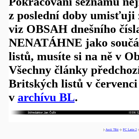
Pokračování seznamu nej
z poslední doby umisťuji 
viz OBSAH dnešního čísla
NENATÁHNE jako součást
listů, musíte si na ně v 
Všechny články předchoz
Britských listů v červenci
v
archívu BL
.
|-
Ascii 7Bit
-|-
PC Latin 2
-