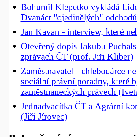
Bohumil Klepetko vykládá Lid
Dvanáct "ojedinělých" odchod
Jan Kavan - interview, které n
Otevřený dopis Jakubu Puchals
zprávách ČT (prof. Jiří Kliber)
Zaměstnavatel - chlebodárce neb
sociální právní poradny, které 
zaměstnaneckých právech (Ivet
Jednadvacítka ČT a Agrární ko
(Jiří Jírovec)