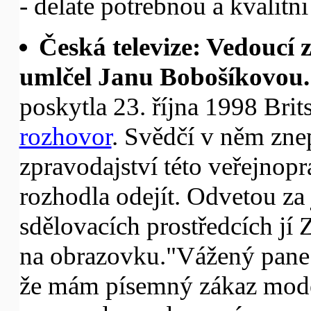
- delate potrebnou a kvalitn
Česká televize: Vedoucí
umlčel Janu Bobošíkovou.
poskytla 23. října 1998 Bri
rozhovor
. Svědčí v něm zne
zpravodajství této veřejnoprá
rozhodla odejít. Odvetou za 
sdělovacích prostředcích jí
na obrazovku."Vážený pane 
že mám písemný zákaz moder