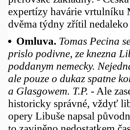
expertízy havárie vrtulníku 
dvěma týdny zřítil nedaleko
Omluva.
Tomas Pecina se
prislo podivne, ze knezna L
poddanym nemecky. Nejedna 
ale pouze o dukaz spatne k
a Glasgowem. T.P.
- Ale zase
historicky správné, vždyť l
opery Libuše napsal původn
to zaviněno nedostatkem čas