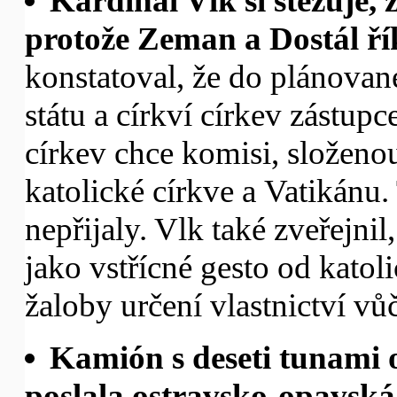
Kardinál Vlk si stěžuje,
protože Zeman a Dostál ří
konstatoval, že do plánovan
státu a církví církev zástup
církev chce komisi, složenou
katolické církve a Vatikánu
nepřijaly. Vlk také zveřejni
jako vstřícné gesto od katoli
žaloby určení vlastnictví vůč
Kamión s deseti tunami o
poslala ostravsko-opavská