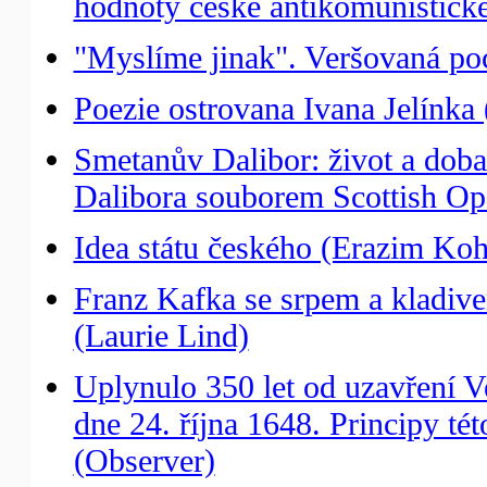
hodnoty české antikomunistick
"Myslíme jinak". Veršovaná po
Poezie ostrovana Ivana Jelínka 
Smetanův Dalibor: život a doba:
Dalibora souborem Scottish Op
Idea státu českého (Erazim Ko
Franz Kafka se srpem a kladive
(Laurie Lind)
Uplynulo 350 let od uzavření Ve
dne 24. října 1648. Principy té
(Observer)