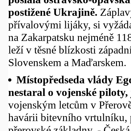
postižené Ukrajině.
Záplav
přívalovými lijáky, si vyžád
na Zakarpatsku nejméně 118 
leží v těsné blízkosti západ
Slovenskem a Maďarskem.
Místopředseda vlády Ego
nestaral o vojenské piloty,
vojenským letcům v Přerově,
havárii bitevního vrtulníku, p
přerovské základny. - Česká