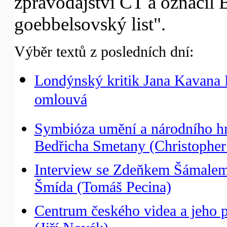
zpravodajství ČT a označil B
goebbelsovský list".
Výběr textů z posledních dní:
Londýnský kritik Jana Kavana
omlouvá
Symbióza umění a národního hn
Bedřicha Smetany (Christopher
Interview se Zdeňkem Šámalem 
Šmída (Tomáš Pecina)
Centrum českého videa a jeho p