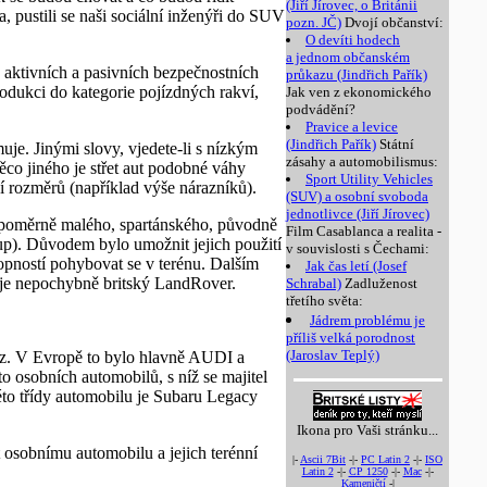
(Jiří Jírovec, o Británii
, pustili se naši sociální inženýři do SUV
pozn. JČ)
Dvojí občanství:
O devíti hodech
a jednom občanském
o aktivních a pasivních bezpečnostních
průkazu (Jindřich Pařík)
dukci do kategorie pojízdných rakví,
Jak ven z ekonomického
podvádění?
Pravice a levice
(Jindřich Pařík)
Státní
uje. Jinými slovy, vjedete-li s nízkým
zásahy a automobilismus:
ěco jiného je střet aut podobné váhy
Sport Utility Vehicles
í rozměrů (například výše nárazníků).
(SUV) a osobní svoboda
jednotlivce (Jiří Jírovec)
y poměrně malého, spartánského, původně
Film Casablanca a realita -
up). Důvodem bylo umožnit jejich použití
v souvislosti s Čechami:
hopností pohybovat se v terénu. Dalším
Jak čas letí (Josef
 je nepochybně britský LandRover.
Schrabal)
Zadluženost
třetího světa:
Jádrem problému je
příliš velká porodnost
(Jaroslav Teplý)
voz. V Evropě to bylo hlavně AUDI a
o osobních automobilů, s níž se majitel
této třídy automobilu je Subaru Legacy
Ikona pro Vaši stránku...
t osobnímu automobilu a jejich terénní
|-
Ascii 7Bit
-|-
PC Latin 2
-|-
ISO
Latin 2
-|-
CP 1250
-|-
Mac
-|-
Kameničtí
-|