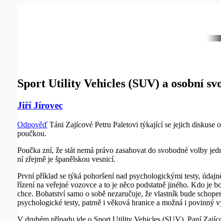
Sport Utility Vehicles (SUV) a osobní sv
Jiří Jírovec
Odpověď
Táni Zajícové Petru Paletovi týkající se jejich disku
poučkou.
Poučka zní, že stát nemá právo zasahovat do svobodné volby jedno
ní zřejmě je španělskou vesnicí.
První příklad se týká pohoršení nad psychologickými testy, údajn
řízení na veřejné vozovce a to je něco podstatně jiného. Kdo je 
chce. Bohatství samo o sobě nezaručuje, že vlastník bude schopen
psychologické testy, patrně i věková hranice a možná i povinný v
V druhém případu jde o Sport Utility Vehicles (SUV). Paní Zajíco