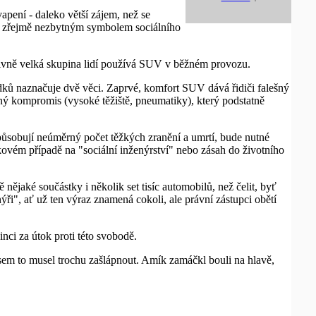
apení - daleko větší zájem, než se
í a zřejmě nezbytným symbolem sociálního
ativně velká skupina lidí používá SUV v běžném provozu.
ledků naznačuje dvě věci. Zaprvé, komfort SUV dává řidiči falešný
ný kompromis (vysoké těžiště, pneumatiky), který podstatně
působují neúměrný počet těžkých zranění a umrtí, bude nutné
ovém případě na "sociální inženýrství" nebo zásah do životního
ějaké součástky i několik set tisíc automobilů, než čelit, byť
i", ať už ten výraz znamená cokoli, ale právní zástupci obětí
ci za útok proti této svobodě.
jsem to musel trochu zašlápnout. Amík zamáčkl bouli na hlavě,