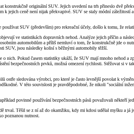
at konstrukčně originální SUV. Jejich uvedení na trh přineslo dvě překv
m k jejich ceně není nijak překvapivé. SUV se staly módní záležitost
e používat SUV (především) pro rekreační účely, došlo k tomu, že rel
objevují ve statistikách dopravních nehod. Analýze jejich příčin a nás
t osobním automobilům a příliš nemluví o tom, že konstrukčně jde o nut
osti SUV, jsou následky kolisí s běžnými automobily těžší.
 se o nich. Pokud časem statistiky ukáží, že SUV mají mnoho nehod a z
ění bezpečnostních prvků, možná omezení rychlosti. Stěžovat si v tak
ostře sledována výrobci, pro které je často levnější povolat k výměně n
né. V této souvislosti je pravděpodobné, že nikoli "sociální inženýř
íklad povinné používání bezpečnostních pásů považovali někteří jedin
ě trval. Těšil se z ní až do okamžiku, kdy mi kdosi udělal myšku a já 
ako poznanou nutnost.