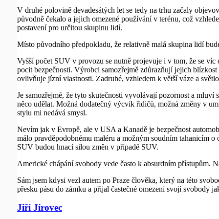
V druhé polovině devadesátých let se tedy na trhu začaly objevov
původně čekalo a jejich omezené používání v terénu, což vzhlede
postavení pro určitou skupinu lidí.
Místo původního předpokladu, že relativně malá skupina lidí bud
Vyšší počet SUV v provozu se nutně projevuje i v tom, že se víc 
pocit bezpečnosti. Výrobci samozřejmě zdůrazňují jejich blízkos
ovlivňuje jízní vlastnosti. Zadruhé, vzhledem k větší váze a světl
Je samozřejmé, že tyto skutečnosti vyvolávají pozornost a mluví
něco udělat. Možná dodatečný výcvik řidičů, možná změny v umíst
stylu mi nedává smysl.
Nevím jak v Evropě, ale v USA a Kanadě je bezpečnost automobilů 
málo pravděpodobnému maléru a možným soudním tahanicím o odškod
SUV budou hnací silou změn v případě SUV.
Americké chápání svobody vede často k absurdním přístupům. Např
Sám jsem kdysi vezl autem po Praze člověka, který na této svobod
přesku pásu do zámku a přijal častečné omezení svojí svobody j
Jiří Jírovec