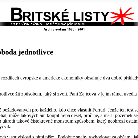
oboda jednotlivce
se o rozdílech evropské a americké ekonomiky obsahuje dva dobré přík
tlivce žít způsobem, jaký si zvolí. Paní Zajícová v jejím rámci uvedla
ě požadovaných pro každého, kdo chce vlastnit Ferrari. Jenže ten test s
bohat, může takových aut koupit třeba deset, proč ne, a má-li pozemek s
 ukrotit takové čistokrevné monstrum způsobem, který neohrozí ostatní
ýcvik.
vá v souvislosti s nimi píše: "Podobné snahy rozhodovat za občany, ja