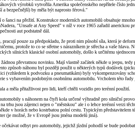
tabákových výrobků vytvořila Amerika společenského nepřítele číslo jedna
í a bezpečnější) by měla být naprosto férová."
uví o šanci na přežití. Konstrukce moderních automobilů obsahuje mnoh
dera, "Unsafe at Any Speed" v níž v roce 1965 zařadil anerickou pro
pečnosti aut podstatně dál.
pracují pouze za předpokladu, že proti nim působí síla, která je deform
emu, protože to co se střetne s nárazníkem je střecha a vaše hlava. N
kých silnicích klasické osobní automobily, došlo k určitému sjednocen
o žádnou převratnou novinku. Mají vlastně začátek někde u jeepu, ted
nto způsob náhonu byl později použit u některých typů dodávek (pick
na silnici (vzhledem k podvozku a pneumatikám) byly vykompenzovány sc
oserie s vybavením podobným osobnímu automobilu. Vrcholem této řady
 a měla přitažlivost pro lidi, kteří chtěli vozidlo pro terénní použití.
automobily s náhonem na čtyři kola určené výhradně pro silniční pro
trhu jsou zájemci nejen o "městskou" ale i o lehce terénní verzi těcht
i někde v horách nebo kostrbatou polní cestu. Typickým představitelem 
ter (je možné, že v Evropě jsou jména modelů jiná).
ze očekávat odbyt pro automobily, jejichž jízdní pohodlí se bude podoba