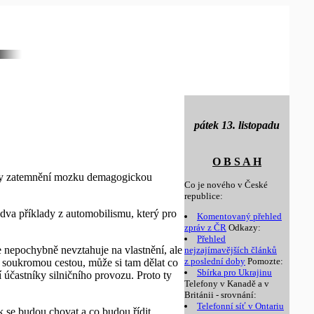
pátek 13. listopadu
O B S A H
lady zatemnění mozku demagogickou
Co je nového v České
republice:
 dva příklady z automobilismu, který pro
Komentovaný přehled
zpráv z ČR
Odkazy:
Přehled
e nepochybně nevztahuje na vlastnění, ale
nejzajímavějších článků
z poslední doby
Pomozte:
e soukromou cestou, může si tam dělat co
Sbírka pro Ukrajinu
 účastníky silničního provozu. Proto ty
Telefony v Kanadě a v
Británii - srovnání:
Telefonní síť v Ontariu
k se budou chovat a co budou řídit