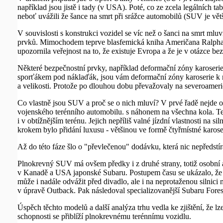
například jsou jistě i tady (v USA). Poté, co ze zcela legálních 
neboť uvážili že šance na smrt při srážce automobilů (SUV je větš
V souvislosti s konstrukci vozidel se víc než o šanci na smrt ml
prvků. Mimochodem teprve blasfemická kniha Američana RalphaNa
upozornila veřejnost na to, že existuje Evropa a že je v otázce bez
Některé bezpečnostní prvky, například deformační zóny karoserie, 
sporťákem pod náklaďák, jsou vám deformační zóny karoserie k nič
a velikosti. Protože po dlouhou dobu převažovaly na severoameric
Co vlastně jsou SUV a proč se o nich mluví? V prvé řadě nejde 
vojenského terénního automobilu. s náhonem na všechna kola. Te
i v obtížnějším terénu. Jejich nepříliš valné jízdní vlastnosti 
krokem bylo přidání luxusu - většinou ve formě čtyřmístné kar
Až do této fáze šlo o "převlečenou" dodávku, která nic nepředstírala
Plnokrevný SUV má ovšem předky i z druhé strany, totiž osobní 
v Kanadě a USA japonské Subaru. Postupem času se ukázalo, že na 
může i nadále odvážit před divadlo, ale i na neprotaženou silnic
v úpravě Outback. Pak následoval specializovanější Subaru Fores
Úspěch těchto modelů a další analýza trhu vedla ke zjištění, že l
schopnosti se přiblíží plnokrevnému terénnímu vozidlu.